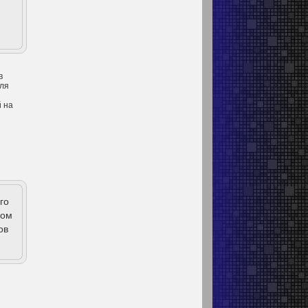
в
для
й на
го
ром
ов