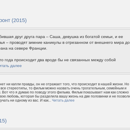
онт (2015)
ившая друг друга пара – Саша, девушка из богатой семьи, и ее
ья – проводят зимние каникулы в отрезанном от внешнего мира д
еана на севере Франции.
го года происходит два вроде бы не связанных между собой
итать далее
нет ни капли правды, он не отражает того, что происходит в нашей жизни. Но
 все стереотипы, то фильм можно назвать очень трогательным, семейным и
. Вот что я думаю по поводу этого фильма. Фильм показывает нам как сложно
вою любовь, которая бы разделила вашу жизнь на две половинки и не позвол
учать ни одному из вас. И как...
Читать далее
15)