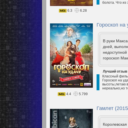
болота. Что из
6.3
6.28
Гороскоп на 
В руки Макса
дней, выполн
недоступной 
гороскоп Ма
Лучший отзыв
Классный фильм
Гороскоп на уда
высоты,летаю в
нереально,но т
4.4
5.799
Гамлет (2015
Королевская 