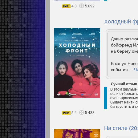
4.3
5.092
Холодный фр
Давно разлюб
бойфренд Ил
на берегу ок
В канун Ново
события:...
Ч
Лучший отзыв
В этом фильме 
если отбросить
очень красивым
бывает найти с
бы грустить и ск
5.4
5.438
На стиле (20