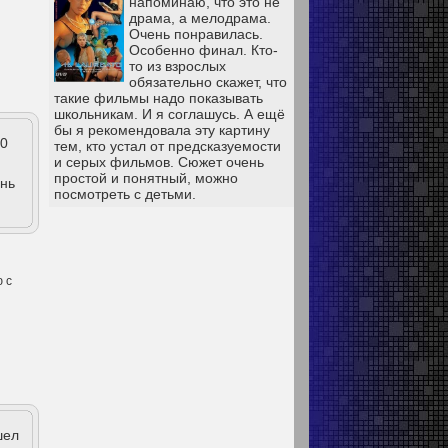
напоминаю, что это не
драма, а мелодрама.
Очень понравилась.
Особенно финал. Кто-
то из взрослых
обязательно скажет, что
такие фильмы надо показывать
школьникам. И я соглашусь. А ещё
бы я рекомендовала эту картину
30
тем, кто устал от предсказуемости
и серых фильмов. Сюжет очень
простой и понятный, можно
ень
посмотреть с детьми.
ю с
шел