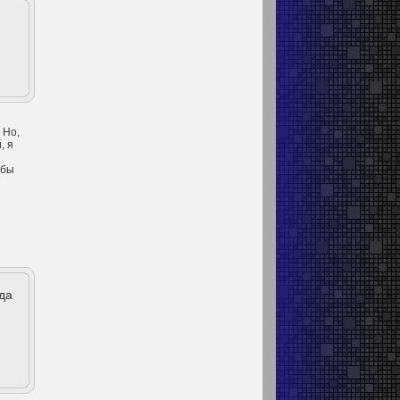
 Но,
, я
 бы
да