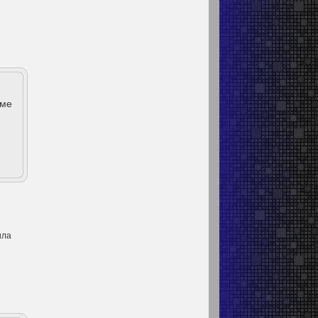
оме
ила