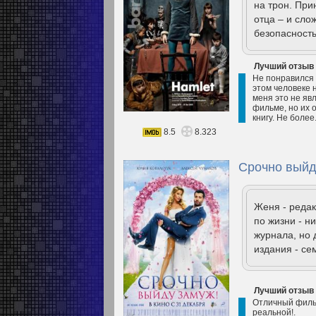
на трон. При
отца – и сло
безопасность
Лучший отзыв
Не понравился н
этом человеке 
меня это не яв
фильме, но их 
книгу. Не более
8.5
8.323
Срочно выйд
Женя - редак
по жизни - н
журнала, но 
издания - се
Лучший отзыв
Отличный фильм
реальной!.