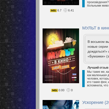
произведения? 
больными живот
6.7
6.41
МУЛЬТ в кин
В восьмом вы
новые серии 
дождаться!» 
«Бумажки» (
Лучший отзыв
Мы такие же, ка
как маленькая 
человек, которы
кто такие феи,
вспомнила, что
0.00
0
Ускорение (2