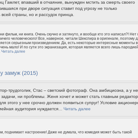
нц Гамлет, впавший в отчаяние, вынужден мстить за смерть своего
жившаяся при дворе ситуация ставит под угрозу не только
 всей страны, но и рассудок принца.
и фильм, ни книга. Очень скучно и затянуто, и вообще кто это написал?! Нет 
ничего человеческого! Все, наверное, читали Шекспира в оригинале, поэтому 
ляется серьезным произведением. Да, есть некоторые интересные моменты в
очень мало! И по сути это экранизация, которая является всего лишь пародие
.
Читать далее
у замуж (2015)
тор-трудоголик, Стас – светский фотограф. Она амбициозна, а у не
и задачи, ни проблемы. Женя хочет и может стать главным редакто
для этого у нее срочно должен появиться супруг! Условие акционер
мейная аудитория нуждается...
Читать далее
, поднимает настроение! Даже не думала, что комедия может быть такой