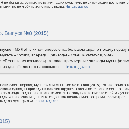
Я не фанат животных, не плачу над их смертями, не сижу часами возле клето
ными, но не любить их не имею права.
Читать далее
о. Выпуск №8 (2015)
пуске «МУЛЬТ в кино» впервые на большом экране покажут сразу 
мульта «Котики, вперед!» (эпизоды «Хочешь кататься, умей
и «Песенка из космоса»), а также премьерные эпизоды мультфиль
эпизоды «Полезное насекомое»...
Читать далее
к они (часть первая) Мультфильм Мы такие же как они (2015) - это история о т
девочка однажды приходит в магазин игрушек. Оказывается, она и есть тот са
й жил когда-то давно на планете Земля. Ее зовут Лили. Вместе с ней мы узна
 и для чего на самом деле был создан волшебный мир. Во время просмотра я
 видела мультфильм...
Читать далее
015)