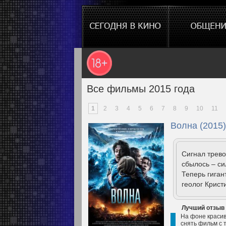
Все фильмы 2015 года
1
2
3
4
5
6
7
8
9
10
11
Волна (2015)
Сигнал трево
сбылось – си
Теперь гига
геолог Крист
Лучший отзыв
На фоне красив
снять фильм с 