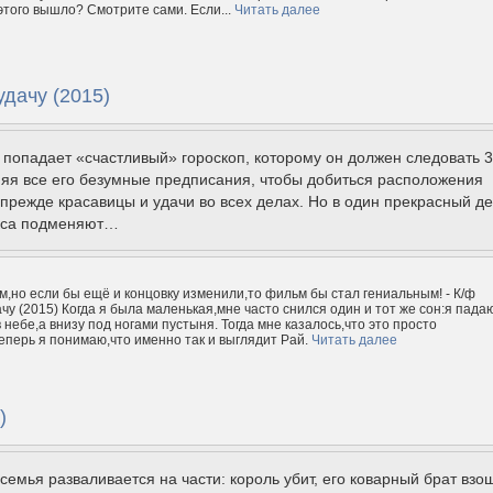
 этого вышло? Смотрите сами. Если...
Читать далее
удачу (2015)
 попадает «счастливый» гороскоп, которому он должен следовать 
яя все его безумные предписания, чтобы добиться расположения
прежде красавицы и удачи во всех делах. Но в один прекрасный д
кса подменяют…
,но если бы ещё и концовку изменили,то фильм бы стал гениальным! - К/ф
чу (2015) Когда я была маленькая,мне часто снился один и тот же сон:я пада
 небе,а внизу под ногами пустыня. Тогда мне казалось,что это просто
еперь я понимаю,что именно так и выглядит Рай.
Читать далее
)
семья разваливается на части: король убит, его коварный брат взо