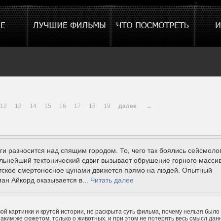
>
12
13
14
15
16
17
18
19
далее
→
ги разносится над спящим городом. То, чего так боялись сейсмолог
льнейший тектонический сдвиг вызывает обрушение горного массив
нтское смертоносное цунами движется прямо на людей. Опытный
иан Айкорд оказывается в...
Читать далее
ой картинки и крутой истории, не раскрыта суть фильма, почему нельзя было
таким же сюжетом, только о животных, и при этом не потерять весь смысл дан