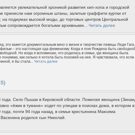
вляется увлекательной хроникой развития хип-хопа и городской
ые принесли нам огромные штаны, залитые граффити куртки от
, на подиумах высокой моды, до торговых центров Центральной
льм сопровождается богатыми архивными...
Читать далее
яд, это кажется документальным кино о жизни и творчестве певицы Леди Гага.
 фильм – это настоящая ода феминизму. Когда я пою Рождена быть свободной
свободной. Но когда я вспоминаю, что родилась в семье, где женщина была
о понимаю, как сильно я хотела быть похожей на нее. Я чувствовала, что если
иной, я бы стала...
Читать далее
5)
 года. Село Пышак в Кировской области. Пожилая женщина (Зинаи
овно «ёжик в тумане» ходит по улицам в поисках дома, в котором в
 года, почти 94 года назад, в семье крестьянина Максима
 Васенина родился сын Николай.