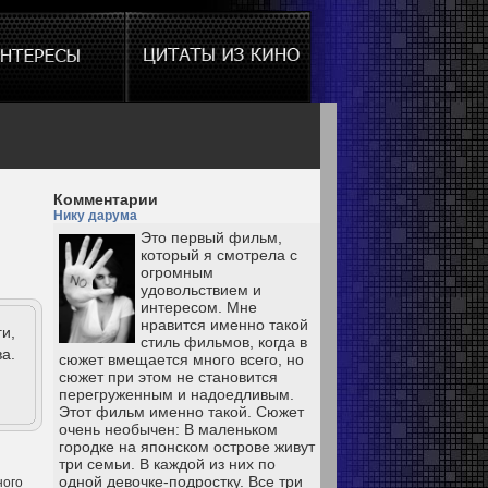
Комментарии
Нику дарума
Это первый фильм,
который я смотрела с
огромным
удовольствием и
интересом. Мне
нравится именно такой
и,
стиль фильмов, когда в
а.
сюжет вмещается много всего, но
сюжет при этом не становится
перегруженным и надоедливым.
Этот фильм именно такой. Сюжет
очень необычен: В маленьком
городке на японском острове живут
три семьи. В каждой из них по
одной девочке-подростку. Все три
ного