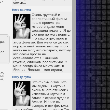
к с
семьи...
Нику дарума
Очень грустный и
реалистичный фильм,
после просмотра
которого даже меня
заставили плакать. Я до
сих пор не могу понять,
что такого грустного в
две
этом фильме. Для меня он до сих
пор грустный только потому, что я
никак не могу его смотреть, потому
мов
что слезы просто не
останавливаются. Слишком
грустно, слишком реалистично. У
меня всегда была мечта жить в
Японии. Япония – моя страна,...
ом,
мый
Нику дарума
ем,
Это фильм о том, что
мы видим. В картине
очень много отсылок к
известным картинам
Алиса в стране чудес и
Амели. И если вы
смотрели эти фильмы,
то вы поймете, о чем я говорю Так