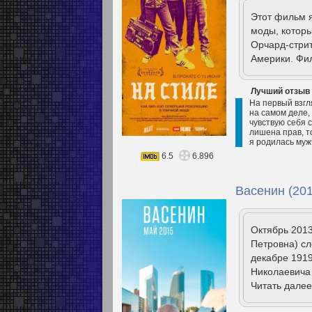
Этот фильм я
моды, котор
Орчард-стрит
Америки. Фи
Лучший отзыв
На первый взгл
на самом деле,
чувствую себя 
лишена прав, т
я родилась мужч
6.5
6.896
Васенин (201
Октябрь 2013
Петровна) сл
декабре 1919
Николаевича
Читать далее