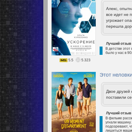
Алекс, опытн
все идет не 
угрожает опа
перешла дор
Лучший отзыв
В детстве этот
было у нас в 9
5.5
5.323
Этот неловки
Двое друзей
поставили се
Лучший отзыв
В фильме расск
угнали машину. 
подозревают, ч
лишиться машин