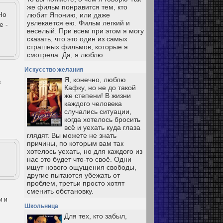
же фильм понравится тем, кто
Но
любит Японию, или даже
увлекается ею. Фильм легкий и
e -
веселый. При всем при этом я могу
сказать, что это один из самых
страшных фильмов, которые я
смотрела. Да, я люблю...
Искусство желания
Я, конечно, люблю
в
Кафку, но не до такой
же степени! В жизни
каждого человека
случались ситуации,
когда хотелось бросить
всё и уехать куда глаза
глядят. Вы можете не знать
причины, по которым вам так
хотелось уехать, но для каждого из
нас это будет что-то своё. Одни
ищут нового ощущения свободы,
другие пытаются убежать от
проблем, третьи просто хотят
сменить обстановку.
и и
Школьница
Для тех, кто забыл,