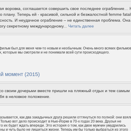
ая воровка, соглашается совершить свое последнее ограбление… 
по плану. Теперь ей - красивой, сильной и безжалостной femme fatal
сность. И неудачное ограбление – не единственная проблема. Она
огу секретному международному...
Читать далее
 фильм был для меня чем-то новым и необычным. Очень много всяких фильмо
0х, которые мы смотрели и не понимали всей сути происходящего.
й момент (2015)
 со своим дочерьми вместе пришли на пляжный отдых и тем самым
бя в неловкое положение.
азывается, как два закадычных друга решили оттянуться по полной: они взял
Только вот дело происходит в Нью-Йорке в 70-х годах 20 века. Друзья не
то их будет ждать впереди. Это история о том, как двое мужчин умудрились
ы и чуть было не лишиться жизни. Теперь им бы только выбраться из этого