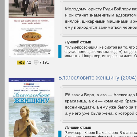
Молодому юристу Руди Бэйлору каж
и он станет знаменитым адвокатом
виллой, шикарными машинами и же
ему приходится заниматься черной
Лучший отзыв
Фильм-провокация, не смотря на то, что
случае-помощь пожилым людям), он дово
моменты. Например, интересная идея. О
7.2
7.191
Благословите женщину (2004)
Её звали Вера, а его — Александр
красавица, а он — командир Красн
восемнадцати, а ему уже было за т
а у него уже была жена, с которой 
Лучший отзыв
Режиссер - Карен Шахназаров; В главных