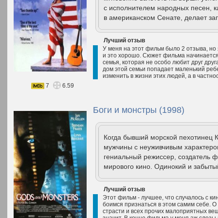
с исполнителем народных песен, к
в американском Сенате, делает за
Лучший отзыв
У меня на этот фильм было 2 отзыва, но
и это хорошо. Сюжет фильма начинается 
семья, которая не особо любит друг дру
дом этой семьи попадает маленький ребе
изменить в жизни этих людей, а в частнос
7
6.59
Боги и монстры (1998)
Когда бывший морской пехотинец К
мужчины с неуживчивым характером
гениальный режиссер, создатель 
мирового кино. Одинокий и забыты
Лучший отзыв
Этот фильм - лучшее, что случалось с ки
боимся признаться в этом самим себе. О
страсти и всех прочих малоприятных веще