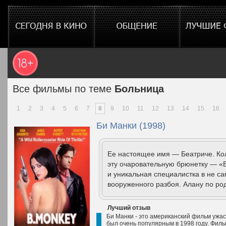
Все фильмы по теме
Больница
1
2
3
4
5
6
7
8
9
10
11
12
13
14
15
16
Би Манки (1998)
Ее настоящее имя — Беатриче. Ко
эту очаровательную брюнетку — «
и уникальная специалистка в не с
вооруженного разбоя. Алану по род
Лучший отзыв
Би Манки - это американский фильм ужас
был очень популярным в 1998 году. Филь