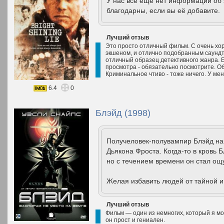
У нас всё ещё нет информации об
благодарны, если вы её добавите.
Лучший отзыв
Это просто отличный фильм. С очень х
экшеном, и отлично подобранным саундт
отличный образец детективного жанра. 
просмотра - обязательно посмотрите. О
Криминальное чтиво - тоже ничего. У ме
6.4
0
Блэйд (1998)
Получеловек-полувампир Блэйд нам
Дьякона Фроста. Когда-то в кровь 
но с течением времени он стал ощ
Желая избавить людей от тайной и
Лучший отзыв
Фильм — один из немногих, который я мо
он прост и гениален.