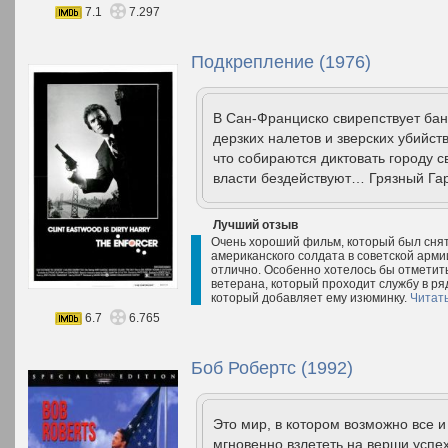
7.1
7.297
Подкрепление (1976)
В Сан-Франциско свирепствует бан
дерзких налетов и зверских убийст
что собираются диктовать городу 
власти бездействуют… Грязный Гар
Лучший отзыв
Очень хороший фильм, который был снят
американского солдата в советской арми
отлично. Особенно хотелось бы отметит
ветерана, который проходит службу в ря
который добавляет ему изюминку.
Читат
6.7
6.765
Боб Робертс (1992)
Это мир, в котором возможно все 
мгновенно взлететь на верши успе