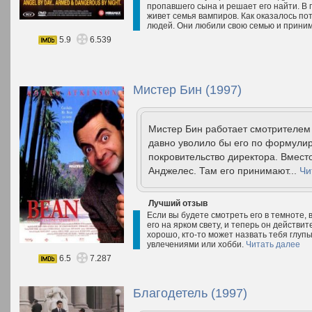
пропавшего сына и решает его найти. В п
живет семья вампиров. Как оказалось пот
людей. Они любили свою семью и приним
5.9
6.539
Мистер Бин (1997)
Мистер Бин работает смотрителем 
давно уволило бы его по формулир
покровительство директора. Вместо
Анджелес. Там его принимают...
Чи
Лучший отзыв
Если вы будете смотреть его в темноте,
его на ярком свету, и теперь он действ
хорошо, кто-то может назвать тебя глу
увлечениями или хобби.
Читать далее
6.5
7.287
Благодетель (1997)