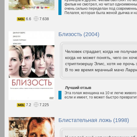
Кузнецов и другие. Фильм был снят по м
фильм не смотрел, но читал одноименный
очень сильно переделан под современн
Пелагея, которая была женой дьячка и н
6.6
7.638
Близость (2004)
Человек страдает, когда не получае
когда не может понять, чего он хоч
стриптизершу Элис, хотя не прочь
В то же время мрачный мачо Ларри
Лучший отзыв
Эта голая женщина на 10 кг легче живого
если и имеет, то может быстро превратит
7.2
7.225
Блистательная ложь (1998)