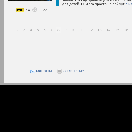
значит. В конце фильма у меня аж слезы 
для детей. Они его просто не поймут.
Чит
7.4
7.122
1
2
3
4
5
6
7
8
9
10
11
12
13
14
15
16
Контакты
Соглашение