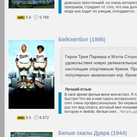
довольно простенький, но очень интерес
призраков, страдает от того, что она до
когда она ходит по улицам, попадаются..
5.6
5.766
Бейскетбол (1998)
Герои Трея Паркера и Мэтта Стоун
удовольствия новую увлекательную
настоящим спортивным бумом. Пре
популярных заокеанских игр: баск
Лучший отзыв
В своё время фильм меня впечатлил. Я по
быстро! Что же в нём такого интересног
снят очень профессионально. Во-первых,
раз тот вид спорта, который мне понрав
которую я люблю. Фильм снят...
Читать д
6.5
6.572
Белые скалы Дувра (1944)