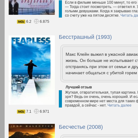
Если в фильме меньше 100 минут, то его
— Тогда стоит посмотреть. — ответил я. 
голыми девушками. Когда я закрываю глаз
со счету уже на пятом десятке.
Читать д
6.2
6.875
Бесстрашный (1993)
Макс Клейн выжил в ужасной авиак
жизнь. Он больше не испытывает с
отстранясь при этом от семьи и др
начинает общаться с убитой горем 
Лучший отзыв
Жуткая, отвратительная, тупая картина. 
зря? Ведь он очень, очень хороший. И ес
современном мире нет места для таких ф
правдой, а сейчас - нет.
Читать далее
7.1
6.971
Бесчестье (2008)