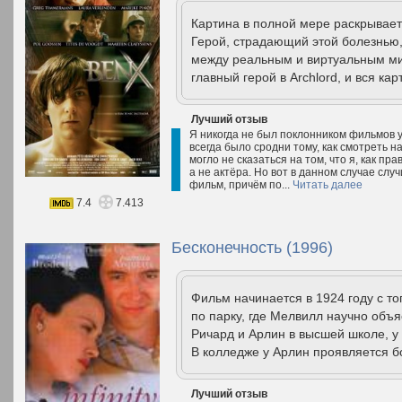
Картина в полной мере раскрывает
Герой, страдающий этой болезнью
между реальным и виртуальным мир
главный герой в Archlord, и вся ка
Лучший отзыв
Я никогда не был поклонником фильмов у
всегда было сродни тому, как смотреть на
могло не сказаться на том, что я, как пр
а не актёра. Но вот в данном случае случ
фильм, причём по...
Читать далее
7.4
7.413
Бесконечность (1996)
Фильм начинается в 1924 году с то
по парку, где Мелвилл научно объя
Ричард и Арлин в высшей школе, у
В колледже у Арлин проявляется б
Лучший отзыв