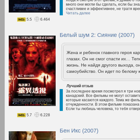
Когда я смотрю этот фильм, я думаю о то
много они могли бы сделать, если бы зна
счастливее и эффективнее, не тратя врем
Читать далее
5.5
6.464
Белый шум 2: Сияние (2007)
Жена и ребенок главного героя ка
глазах. Он не смог спасти их… Те
жизнь. Не найдя другого выхода, 
самоубийство. Он идет по белому к
Лучший отзыв
За последнее время посмотрел я три нов
канадский. Все фильмы не могут остави
которые касаются каждого. Тема же филь
отчужденности. В этом фильме показана 
Если ты любишь человека, то тебя отверг
5.7
6.228
Бен Икс (2007)