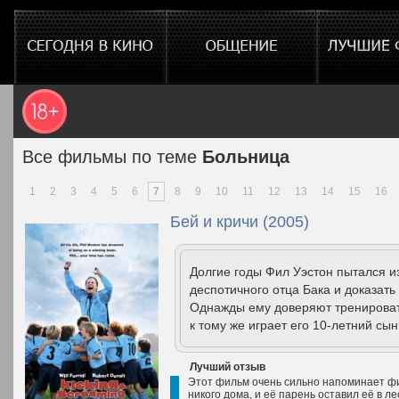
Все фильмы по теме
Больница
1
2
3
4
5
6
7
8
9
10
11
12
13
14
15
16
Бей и кричи (2005)
Долгие годы Фил Уэстон пытался и
деспотичного отца Бака и доказать
Однажды ему доверяют тренироват
к тому же играет его 10-летний сын
Лучший отзыв
Этот фильм очень сильно напоминает фил
никого дома, и её парень оставил её в ле