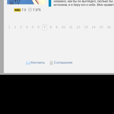
неважно, как бы он выглядел, сколько бы
котенком, и я беру его к себе. Мне нрави
7.3
7.375
1
2
3
4
5
6
7
8
9
10
11
12
13
14
15
16
Контакты
Соглашение