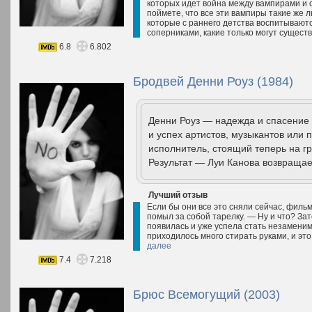
которых идет война между вампирами и 
поймете, что все эти вампиры такие же лю
которые с раннего детства воспитывают
соперниками, какие только могут сущест
6.8
6.802
Бродвей Денни Роуз (1984)
Денни Роуз — надежда и спасение 
и успех артистов, музыкантов или 
исполнитель, стоящий теперь на гр
Результат — Луи Канова возвращает
Лучший отзыв
Если бы они все это сняли сейчас, филь
помыл за собой тарелку. — Ну и что? Зат
появилась и уже успела стать незаменим
приходилось много стирать руками, и эт
далее
7.4
7.218
Брюс Всемогущий (2003)