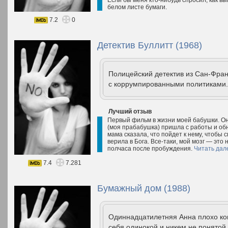
Если бы меня кто-нибудь спросил, как вы
белом листе бумаги.
7.2
0
Детектив Буллитт (1968)
Полицейский детектив из Сан-Фра
с коррумпированными политиками. 
Лучший отзыв
Первый фильм в жизни моей бабушки. Она
(моя прабабушка) пришла с работы и обн
мама сказала, что пойдет к нему, чтобы с
верила в Бога. Все-таки, мой мозг — это
полчаса после пробуждения.
Читать дал
7.4
7.281
Бумажный дом (1988)
Одиннадцатилетняя Анна плохо кон
себя одинокой и никем не понятой