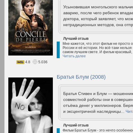
Усыновившая монгольского мальчик
аварию, после чего ребенок впадае
доктора, который заявляет, что мо
нетрадиционных методов, она отпр
Лучший отзыв
Мне кажется, что этот фильм не просто о 
России и её истории. Но всё-таки нельзя
самом лучшем свете. И фильм красивый,
Читать далее
4.8
5.036
Братья Блум (2008)
Братья Стивен и Блум — мошенник
совместной работы они в совершен
отъёма денег у миллионеров. Беря
и эксцентричной наследницы...
Чит
Лучший отзыв
Фильм Братья Блум - это нечто особенно