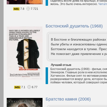
садились возле дома на крыльцо, и баб
жизнь. Это было очень интересно.
Читат
7.8
7.721
Бостонский душитель (1968)
В Бостоне и близлежащих районах 
были убиты и изнасилованы одинн
Боттомли находится в тупике. Прес
Не помогает даже привлечение к р
Лучший отзыв
Бостонский душитель (1968) - фильм, с
Уиннером. Главные роли в нем исполняю
Хатчинсон. Фильм снят по мотивам ром
разворачивается вокруг дела, которое бы
пойман человек, который совершил сери
7.1
6.77
Братство камня (2006)