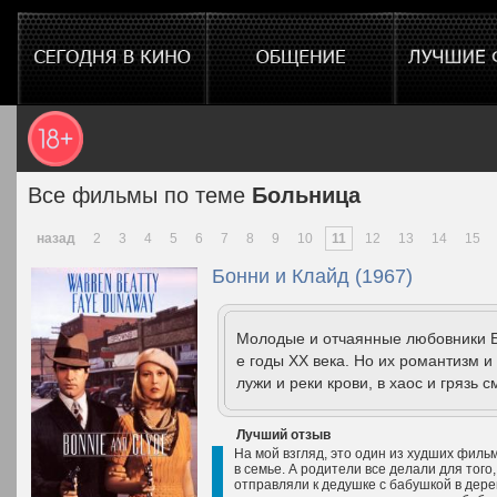
Все фильмы по теме
Больница
назад
2
3
4
5
6
7
8
9
10
11
12
13
14
15
Бонни и Клайд (1967)
Молодые и отчаянные любовники Бо
е годы XX века. Но их романтизм 
лужи и реки крови, в хаос и грязь
Лучший отзыв
На мой взгляд, это один из худших фил
в семье. А родители все делали для того
отправляли к дедушке с бабушкой в дерев