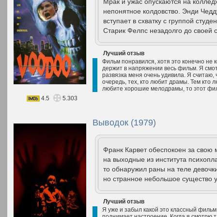
Мрак и ужас опускаются на коллед
непонятное колдовство. Энди Чедд
вступает в схватку с группой студ
Старик Фелпс незадолго до своей 
Лучший отзыв
Фильм понравился, хотя это конечно не 
держит в напряжении весь фильм. Я смотр
развязка меня очень удивила. Я считаю,
очередь, тех, кто любит драмы. Тем кто 
любите хорошие мелодрамы, то этот фил
4.5
5.303
Выводок (1979)
Франк Карвет обеспокоен за свою 
на выходные из института психопла
то обнаружил раны на теле девочки
но странное небольшое существо у
Лучший отзыв
Я уже и забыл какой это классный фильм
поднимает настроение. Когда я смотрю т