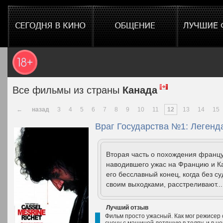
Все фильмы из страны
Канада
←
назад
3
4
5
6
7
8
9
10
11
12
13
14
15
Враг Государства №1: Легенда
Вторая часть о похождения франц
наводившего ужас на Францию и Ка
его бесславный конец, когда без с
своим выходками, расстреливают..
Лучший отзыв
Фильм просто ужасный. Как мог режисер
сцену с машиной летящую в толпу, и в не