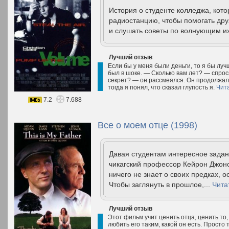
История о студенте колледжа, кот
радиостанцию, чтобы помогать дру
и слушать советы по волнующим и
Лучший отзыв
Если бы у меня были деньги, то я бы лу
был в шоке. — Сколько вам лет? — спрос
секрет? — он рассмеялся. Он продолжал с
тогда я понял, что сказал глупость я.
Чит
7.2
7.688
Все о моем отце (1998)
Давая студентам интересное задан
чикагский профессор Кейрон Джонс
ничего не знает о своих предках, о
Чтобы заглянуть в прошлое,...
Чита
Лучший отзыв
Этот фильм учит ценить отца, ценить то,
любить его таким, какой он есть. Просто 