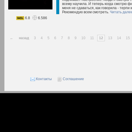
всему научила. И теперь когда смотрю фи
меня не сдаваться, как говорила - терпи
Рекомендую всем смотреть.
Читать дале
6.8
6.586
←
назад
3
4
5
6
7
8
9
10
11
12
13
14
15
Контакты
Соглашение