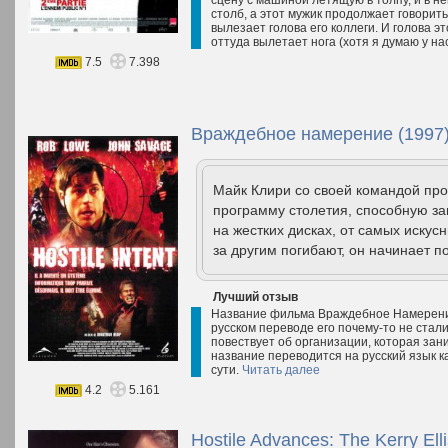
столб, а этот мужик продолжает говорить
вылезает голова его коллеги. И голова э
оттуда вылетает нога (хотя я думаю у нас
7.5
7.398
Враждебное намерение (1997
Майк Клири со своей командой пр
программу столетия, способную 
на жестких дисках, от самых искус
за другим погибают, он начинает по
Лучший отзыв
Название фильма Враждебное Намерение 
русском переводе его почему-то не стал
повествует об организации, которая за
название переводится на русский язык к
сути.
Читать далее
4.2
5.161
Hostile Advances: The Kerry Ell