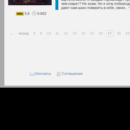
чем секрет? Не знаю. Но я хочу поблаго
дают нам шанс поверить в себя, своих...
5.6
6.602
←
назад
8
9
10
11
12
13
14
15
16
17
18
19
Контакты
Соглашение