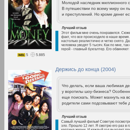
Молодой наследник миллионного со
В путешествии по всему миру он пы
и преступлений. Но кроме денег е
Лучший отзыв
Этот фильм мне очень понравился. Сюже
факт, что все происходило в наше время.
настолько реалистично и четко снято. Да
человека уводят 5 тысяч. Как по мне, та
герой - главный бухгалтер. Его обвиняют в
5
5.885
Держись до конца (2004)
Что делать, если ваша любимая дев
у воротилы шоу-бизнеса? Особенно 
еще поискать. Может махнуть на вс
родители сами подсовывают тебе д
Лучший отзыв
Самый лучший фильм! Советую посмотреть
зло. Прошло 12 лет. Я смотрю его раз в г
картина жизни. И каждый год выходит пр