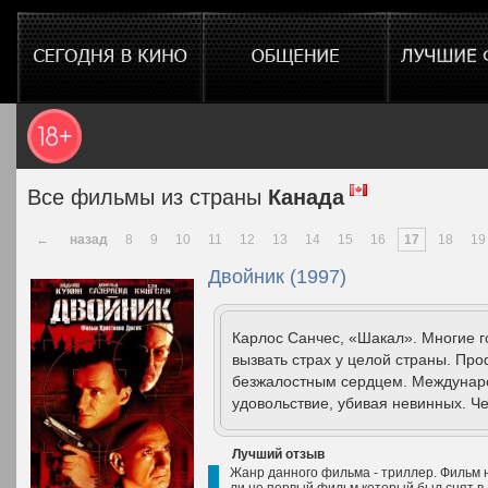
Все фильмы из страны
Канада
←
назад
8
9
10
11
12
13
14
15
16
17
18
19
Двойник (1997)
Карлос Санчес, «Шакал». Многие г
вызвать страх у целой страны. Пр
безжалостным сердцем. Междунар
удовольствие, убивая невинных. Чел
Лучший отзыв
Жанр данного фильма - триллер. Фильм не
ли не первый фильм который был снят в 