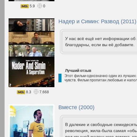
5.9
0
Надер и Симин: Развод (2011)
У нас всё ещё нет информации об
благодарны, если вы её добавите.
Лучший отзыв
Этот фильм-однозначно один из лучших 
чувств. Фильм пропитан любовью и напо
8.3
7.668
Вместе (2000)
В далекие и свободные семидесяты
революция, жила-была самая «обы
под крышей маленького домика, ка