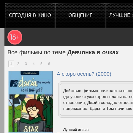
Все фильмы по теме
Девчонка в очках
1
2
3
4
5
6
А скоро осень? (2000)
Действие фильма начинается в по
где ученики уже строят планы на 
отношения, Джейн холодно относитс
напряжение. Дарья и Том начинают
Лучший отзыв