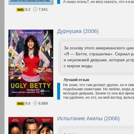
А скоро осень?, не могу сказать, что я в 
8.2
7.841
Дурнушка (2006)
За основу этого американского ци
«Я — Бетти, страшилка». Сериал р
и неуклюжей девушке, которая уст
с миром моды.
Лучший отзыв
Не знаю, что там делают другие, но я см
подобными сюжетами. Не люблю, когда де
молодая девушка. Зачем-то она все время
так удобнее, но это, на мой взгляд, вульг
6.6
6.889
Испытание Акилы (2006)