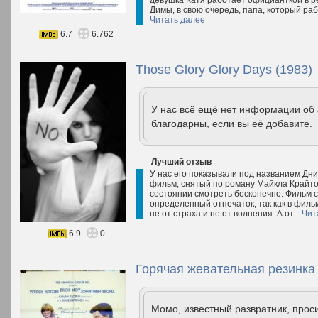
девушка Катя работает официанткой в ре
Димы, в свою очередь, папа, который ра
Читать далее
6.7
6.762
Those Glory Glory Days (1983)
У нас всё ещё нет информации об
благодарны, если вы её добавите.
Лучший отзыв
У нас его показывали под названием Дни
фильм, снятый по роману Майкла Крайтон
состоянии смотреть бесконечно. Фильм с
определенный отпечаток, так как в филь
не от страха и не от волнения. А от...
Чит
6.9
0
Горячая жевательная резинка 
Момо, известный развратник, проси