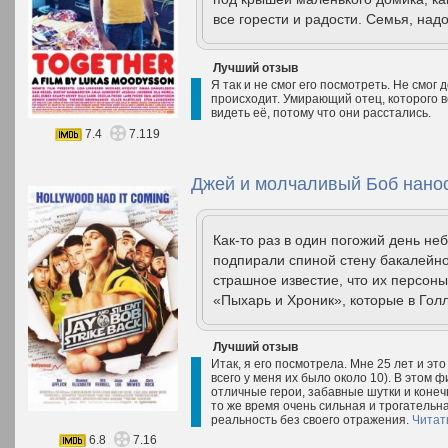
все горести и радости. Семья, надо
Лучший отзыв
Я так и не смог его посмотреть. Не смог 
происходит. Умирающий отец, которого в
видеть её, потому что они расстались.
7.4
7.119
Джей и молчаливый Боб нанос
Как-то раз в один погожий день не
подпирали спиной стену бакалейно
страшное известие, что их персоны
«Пыхарь и Хроник», которые в Гол
Лучший отзыв
Итак, я его посмотрела. Мне 25 лет и это
всего у меня их было около 10). В этом ф
отличные герои, забавные шутки и конеч
то же время очень сильная и трогательна
реальность без своего отражения.
Читат
6.8
7.16