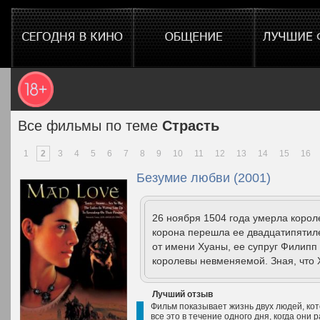
Все фильмы по теме
Страсть
1
2
3
4
5
6
7
8
9
10
11
12
13
14
15
16
Безумие любви (2001)
26 ноября 1504 года умерла коро
корона перешла ее двадцатипятиле
от имени Хуаны, ее супруг Филип
королевы невменяемой. Зная, что 
Лучший отзыв
Фильм показывает жизнь двух людей, кот
все это в течение одного дня, когда они