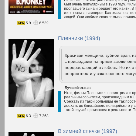
Би Манки - это американский фильм ужас
был очень популярным в 1998 году. Филь
пропавшего сына и решает его найти. В п
живет семья вампиров. Как оказалось пот
людей. Они любили свою семью и приним
5.9
6.539
Пленники (1994)
Красивая женщина, зубной врач, на
с пришедшим на прием заключенны
перерастающий в любовь. Но их о
неприятности у заключенного могут 
Лучший отзыв
Итак, фильм Пленники я посмотрела в пр
реальным событиям, произошедшим в С
Сбежать из такой больницы не так прост
доехать до ближайшего полицейского уча
такой случай произошел в реальности. Та
6.3
7.268
В зимней спячке (1997)