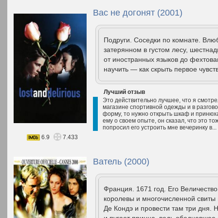
Вас не догонят (2001)
Подруги. Соседки по комнате. Влю
затерянном в густом лесу, шестнад
от иностранных языков до фехтова
научить — как скрыть первое чувст
Лучший отзыв
Это действительно лучшее, что я смотре
магазине спортивной одежды и в разгово
форму, то нужно открыть шкаф и принюха
ему о своем опыте, он сказал, что это т
попросил его устроить мне вечеринку в...
6.9
7.433
Ватель (2000)
Франция. 1671 год. Его Величеств
королевы и многочисленной свиты 
Де Кондэ и провести там три дня.