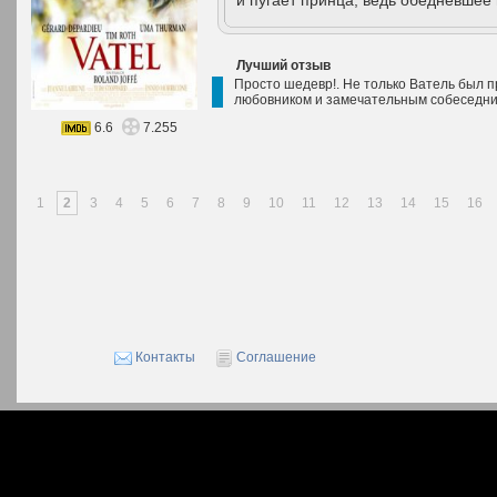
и пугает принца, ведь обедневшее 
Лучший отзыв
Просто шедевр!. Не только Ватель был 
любовником и замечательным собеседни
6.6
7.255
1
2
3
4
5
6
7
8
9
10
11
12
13
14
15
16
Контакты
Соглашение