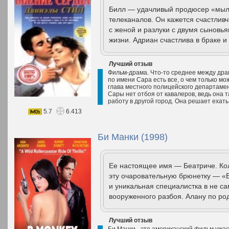
Билл — удачливый продюсер «мыл
телеканалов. Он кажется счастливч
с женой и разлуки с двумя сыновь
жизни. Адриан счастлива в браке и 
Лучший отзыв
Фильм-драма. Что-то среднее между дра
по имени Сара есть все, о чем только мо
глава местного полицейского департамент
Сары нет отбоя от кавалеров, ведь она 
работу в другой город. Она решает ехать
5.7
6.413
Би Манки (1998)
Ее настоящее имя — Беатриче. Ко
эту очаровательную брюнетку — «
и уникальная специалистка в не с
вооруженного разбоя. Алану по род
Лучший отзыв