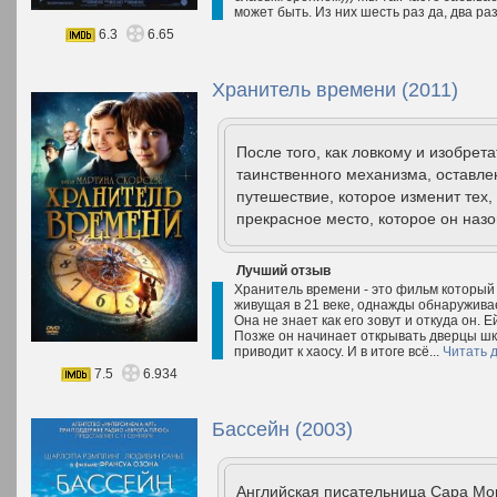
может быть. Из них шесть раз да, два ра
6.3
6.65
Хранитель времени (2011)
После того, как ловкому и изобрет
таинственного механизма, оставле
путешествие, которое изменит тех, 
прекрасное место, которое он назо
Лучший отзыв
Хранитель времени - это фильм который
живущая в 21 веке, однажды обнаруживае
Она не знает как его зовут и откуда он. 
Позже он начинает открывать дверцы шка
приводит к хаосу. И в итоге всё...
Читать 
7.5
6.934
Бассейн (2003)
Английская писательница Сара Мор