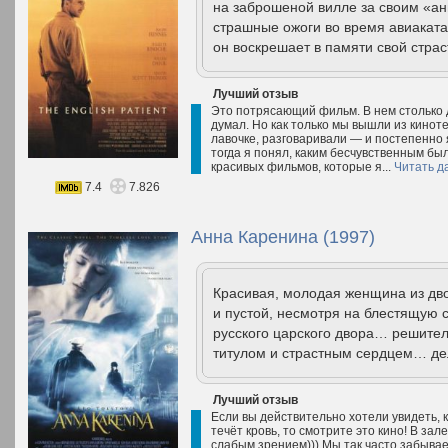
на заброшеной вилле за своим «ан
страшные ожоги во время авиаката
он воскрешает в памяти свой стра
Лучший отзыв
Это потрясающий фильм. В нем столько 
думал. Но как только мы вышли из киноте
лавочке, разговаривали — и постепенно я
тогда я понял, каким бесчувственным был
красивых фильмов, которые я...
Читать д
7.4
7.826
Анна Каренина (1997)
Красивая, молодая женщина из дво
и пустой, несмотря на блестящую 
русского царского двора… решите
титулом и страстным сердцем… дел
Лучший отзыв
Если вы действительно хотели увидеть, к
течёт кровь, то смотрите это кино! В зал
слабым зрением))) Мы так часто забывае