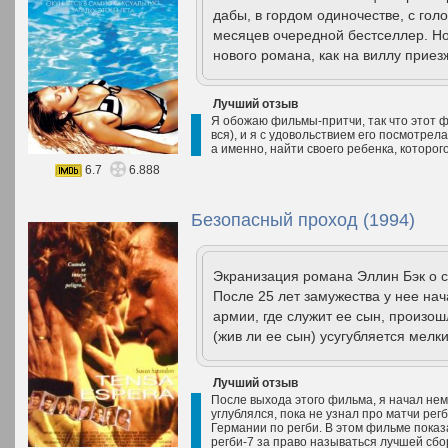
дабы, в гордом одиночестве, с голо
месяцев очередной бестселлер. Но
нового романа, как на виллу приез
Лучший отзыв
Я обожаю фильмы-притчи, так что этот фи
вся), и я с удовольствием его посмотрел
а именно, найти своего ребенка, которог
6.7
6.888
Безопасный проход (1994)
Экранизация романа Эллин Бэк о с
После 25 лет замужества у нее на
армии, где служит ее сын, произо
(жив ли ее сын) усугубляется мелк
Лучший отзыв
После выхода этого фильма, я начал нем
углублялся, пока не узнал про матчи регб
Германии по регби. В этом фильме пока
регби-7 за право называться лучшей сбо