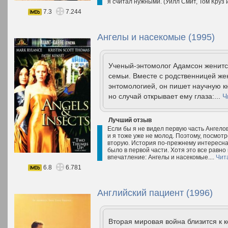
я считал нужными. (Уилл Смит, Том Круз 
7.3
7.244
Ангелы и насекомые (1995)
Ученый-энтомолог Адамсон женится
семьи. Вместе с родственницей же
энтомологией, он пишет научную кн
но случай открывает ему глаза:...
Ч
Лучший отзыв
Если бы я не видел первую часть Ангело
и я тоже уже не молод. Поэтому, посмотр
вторую. История по-прежнему интересна. 
было в первой части. Хотя это все равно
впечатление: Ангелы и насекомые....
Чит
6.8
6.781
Английский пациент (1996)
Вторая мировая война близится к 