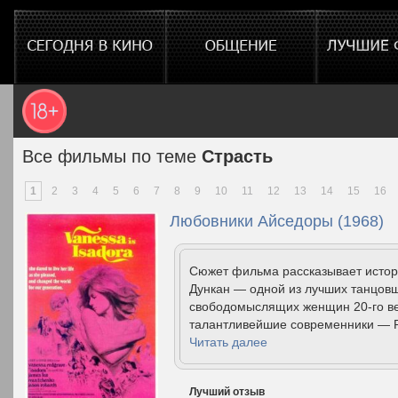
Все фильмы по теме
Страсть
1
2
3
4
5
6
7
8
9
10
11
12
13
14
15
16
Любовники Айседоры (1968)
Сюжет фильма рассказывает истор
Дункан — одной из лучших танцовщ
свободомыслящих женщин 20-го ве
талантливейшие современники — Род
Читать далее
Лучший отзыв