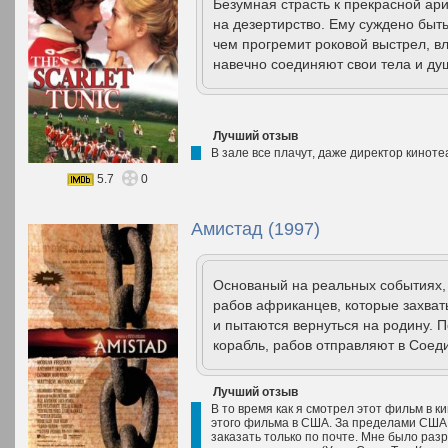
Безумная страсть к прекрасной ари
на дезертирство. Ему суждено быт
чем прогремит роковой выстрел, в
навечно соединяют свои тела и д
Лучший отзыв
В зале все плачут, даже директор киноте
5.7
0
Амистад (1997)
Основаный на реальных событиях,
рабов африканцев, которые захва
и пытаются вернуться на родину. П
корабль, рабов отправляют в Соед
Лучший отзыв
В то время как я смотрел этот фильм в 
этого фильма в США. За пределами США
заказать только по почте. Мне было раз