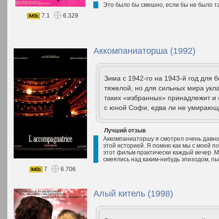
Это было бы смешно, если бы не было та
7.1
6.329
Аккомпаниаторша (1992)
Зима с 1942-го на 1943-й год для
тяжелой, но для сильных мира укла
таких «избранных» принадлежит и 
с юной Софи, едва ли не умирающе
Лучший отзыв
Аккомпаниаторшу я смотрел очень давно 
этой историей. Я помню как мы с моей п
этот фильм практически каждый вечер. М
смеялись над каким-нибудь эпизодом, пы
7
6.706
Алый китель (1998)