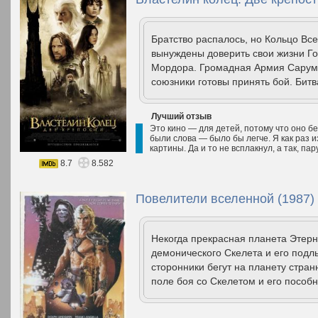
Братство распалось, но Кольцо Вс
вынуждены доверить свои жизни Го
Мордора. Громадная Армия Сарума
союзники готовы принять бой. Битв
Лучший отзыв
Это кино — для детей, потому что оно бе
были слова — было бы легче. Я как раз из 
картины. Да и то не всплакнул, а так, па
8.7
8.582
Повелители вселенной (1987)
Некогда прекрасная планета Этерн
демонического Скелета и его подл
сторонники бегут на планету стра
поле боя со Скелетом и его пособ