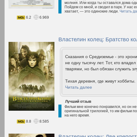
молния. Или когда ты оставался дома оди
Пойдем со мной, и сводил в парк. У нас ес
хватает, — это одинокие люди.
Читать д
6.2
6.969
Властелин колец: Братство ко
Сказания о Средиземье - это хрон
не одну тысячу лет. Тот, кто влад
тварями, но был обязан служить зл
Тихая деревня, где живут хоббиты.
Читать далее
Лучший отзыв
Фильм мне конечно понравился, но он не 
оригинальной трилогией, то им фильм пон
на него время.
8.8
8.585
Властелин колец: Две крепост