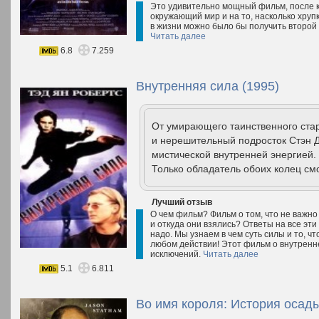
Это удивительно мощный фильм, после к
окружающий мир и на то, насколько хрупк
в жизни можно было бы получить второй 
Читать далее
6.8
7.259
Внутренняя сила (1995)
От умирающего таинственного стар
и нерешительный подросток Стэн 
мистической внутренней энергией. 
Только обладатель обоих колец смо
Лучший отзыв
О чем фильм? Фильм о том, что не важно 
и откуда они взялись? Ответы на все эти
надо. Мы узнаем в чем суть силы и то, что
любом действии! Этот фильм о внутренне
исключений.
Читать далее
5.1
6.811
Во имя короля: История осад