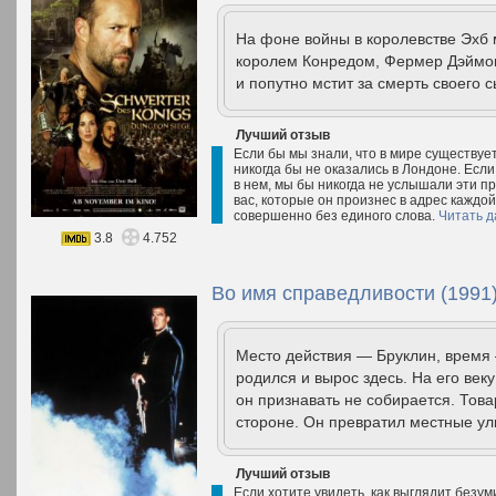
На фоне войны в королевстве Эхб
королем Конредом, Фермер Дэймо
и попутно мстит за смерть своего 
Лучший отзыв
Если бы мы знали, что в мире существует
никогда бы не оказались в Лондоне. Есл
в нем, мы бы никогда не услышали эти п
вас, которые он произнес в адрес каждо
совершенно без единого слова.
Читать д
3.8
4.752
Во имя справедливости (1991
Место действия — Бруклин, время
родился и вырос здесь. На его ве
он признавать не собирается. Тов
стороне. Он превратил местные ул
Лучший отзыв
Если хотите увидеть, как выглядит безум