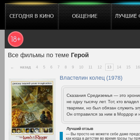
Все фильмы по теме
Герой
←
назад
4
5
6
7
8
9
10
11
12
13
14
15
16
Властелин колец (1978)
Сказания Средиземья — это хроник
не одну тысячу лет. Тот, кто влад
тварями, но был обязан служить зл
Он отправился за ним в Мордор и н
Лучший отзыв
— Вы просто не можете себе даже предс
как когда в детстве во время грозы ты п