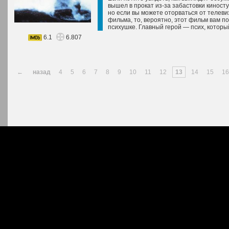
вышел в прокат из-за забастовки кинос
но если вы можете оторваться от телеви
фильма, то, вероятно, этот фильм вам п
психушке. Главный герой — псих, который
6.1
6.807
←
назад
4
5
6
7
8
9
10
11
12
13
14
15
16