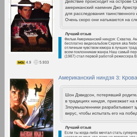
Действие происходит на острове С
американский наемник Джо Армстр
для расследования таинственного 
Очень скоро они натыкаются на сл
Лучший отзыв
Фильм Американский ниндзя: Схватка. Ам
бесплатно видеоальбом Сергея aka Nebo
отличным чувством юмора в лучших трад
всем поклонникам жанра Наш самый пер
(1987) стал первой работой режиссера В
4.9
5.933
Американский ниндзя 3: Крова
Шон Дэвидсон, потерявший родите
в традициях ниндзя, приезжает на
Злоумышленники разрабатывают зд
вирус, чтобы испытать его на побе
Лучший отзыв
Если ты когда-либо мечтал стать суперг