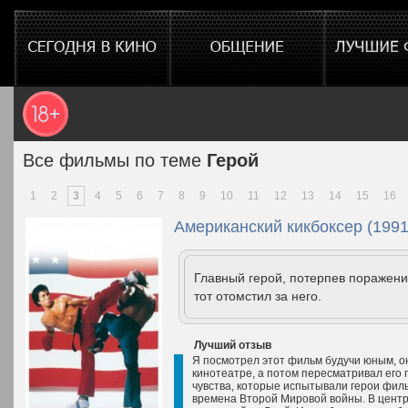
Все фильмы по теме
Герой
1
2
3
4
5
6
7
8
9
10
11
12
13
14
15
16
Американский кикбоксер (1991
Главный герой, потерпев поражени
тот отомстил за него.
Лучший отзыв
Я посмотрел этот фильм будучи юным, о
кинотеатре, а потом пересматривал его 
чувства, которые испытывали герои фил
времена Второй Мировой войны. В цент