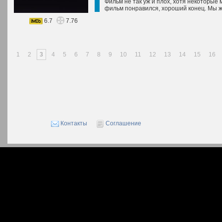
Фильм не так уж и плох, хотя некоторые
фильм понравился, хороший конец. Мы ж
6.7
7.76
1
2
3
4
5
6
7
8
9
10
11
12
13
14
15
16
Контакты
Соглашение