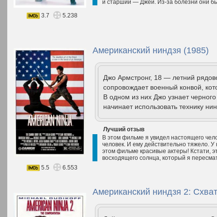
и старший — Джей. Из-за болезни они бы
3.7
5.238
Американский ниндзя (1985)
Джо Армстронг, 18 — летний рядо
сопровождает военный конвой, кот
В одном из них Джо узнает черног
начинает использовать технику нин
Лучший отзыв
В этом фильме я увидел настоящего чело
человек. И ему действительно тяжело. У н
этом фильме красивые актеры! Кстати, э
восходящего солнца, который я пересма
5.5
6.553
Американский ниндзя 2: Схват