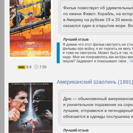
Фильм повествует об удивительны
по имени Фивел. Корабль, на котор
в Америку на рубеже 19 и 20 веко
оказался один в открытом море. Во
Лучший отзыв
Я думаю что этот фильм смотреть не сто
фильмы про войну, я их терпеть не могу.
я тоже не смотрела. Может быть и так, ч
надо. Мне не понравилось как актёры кри
лицом? Задирают и показывают свои...
Ч
6.9
7.55
Американский Шаолинь (1991
Дрю — обыкновенный американский
и унизительное поражение на сорев
лучшим, отправился в легендарный
облачается в одежды послушника и
Лучший отзыв