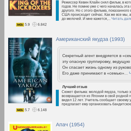
Режиссер Кевин Клайн снял фильм, в кото
годов. Не помню уже с чего началась эта 
другого. Но с этого фильма, показанного в
США происходит сейчас. Как же все мы, 
до мелочей. И мне кажется,...
Читать дал
5.9
6.842
Американский якудза (1993)
Секретный агент внедряется в «се
эту опасную группировку, ведущую
Он спасает жизнь одному из руков
Его даже принимают в «семью»...
Лучший отзыв
Сюжет фильма: молодой якудза, только з
возвращается из Японии в свой родной гор
видел 12 лет. Учитель сообщает своему у
предлагает ему организовать бандитско
5.7
6.148
Апач (1954)