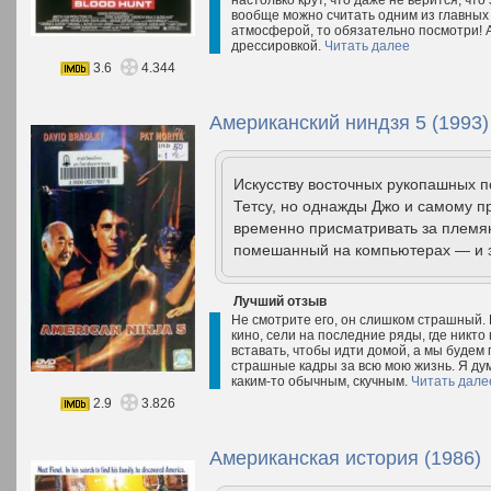
настолько крут, что даже не верится, что 
вообще можно считать одним из главных 
атмосферой, то обязательно посмотри! А
дрессировкой.
Читать далее
3.6
4.344
Американский ниндзя 5 (1993)
Искусству восточных рукопашных п
Тетсу, но однажды Джо и самому п
временно присматривать за племян
помешанный на компьютерах — и з
Лучший отзыв
Не смотрите его, он слишком страшный. 
кино, сели на последние ряды, где никто 
вставать, чтобы идти домой, а мы будем 
страшные кадры за всю мою жизнь. Я дум
каким-то обычным, скучным.
Читать дале
2.9
3.826
Американская история (1986)