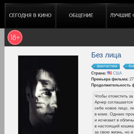
Без лица
фантастика
бо
Страна:
США
Премьера фильма:
27
Продолжительность 
Чтобы отомстить за
Арчер соглашается
себе новое лицо, л
в коме. Однако про
и исчезает в облич
в настоящий кошма
за свою жизнь, но и