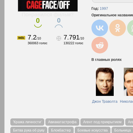
Год:
1997
Понравился фильм?
Оригинальное названи
0
0
7.2
7.791
/
10
/
10
360063
голос
130222
голос
В главных ролях
Джон Траволта
Никола
'Кража личности'
Авиакатастрофа
Агент под прикрытием
Аг
Битва рука об руку
Блокбастер
Боевые искусства
Больница