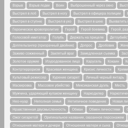
Взрыв
Взрыв лодки
Воин
Выброшенный через окно
Выст
Выстрел в лоб
Выстрел в ногу
Выстрел в офицера полиции
Выстрел в ступню
Выстрел в ухо
Выстрел в шею
Выхватить 
Героическое кровопролитие
Герой
Герой боевика
Герой, ра
Голосовой имитатор
Голубь
Держать на прицеле
Детоубийс
Доппельгангер (призрачный двойник)
Допрос
Дробовик
Жен
Заживо сожженный
Заклятый враг
Замедленная съемка
Зас
Золотое оружие
Изуродованное лицо
Карусель
Кокаин
К
Контртерроризм
Красивая женщина
Кризис личности
Крими
Культовый режиссер
Курение сигарет
Личный черный янтарь
Маскировка
Массовое убийство
Мексиканская дуэль
Месть
Мужчина, ударяющий кулаком женщину
Наркодилер
Наркотиче
Нео-нуар
Неполная семья
Нетипичное поведение
Новая ли
Нравственная двусмысленность
Обман
Обмен личностями
Ожог сигаретой
Оригинальное название, сказанное персонажем
Отношения матери и дочери
Отношения матери и сына
Отнош