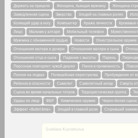
Держать на прицеле
Женщина, бьющая мужчину
Женщина-стр
Замедленная сцена
Зверство
Злодей на главных ролях
Исп
Колющий удар в ногу
Компьютер
Кража личности
Кровавые 
Лицо
Мальчик у алтаря
Мобильный телефон
Мужественнос
Мужчина с обнаженной грудью
Новости
Огнестрельное оружие
Отношения матери и дочери
Отношения матери и сына
Отнош
Отношения отца и сына
Падение с высоты
Парень
Переоде
Персонаж повторяет чужой диалог
Пинок в промежность
Пирсин
Погоня на лодках
Полицейская перестрелка
Пробуждение от к
Ребенок в опасности
Самолет
Самолетный ангар
Смерть от
Сцена во время начальных титров
Террористическая группа
Тю
Удары по лицу
ФБР
Химическое оружие
Черно-белая сцена
Эффект «Bullet time»
Злодей в главной роли
Сгоревший заживо
Svetlana Kuznetsova