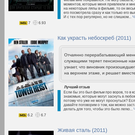
Фильм мне понравился. Не могу сказать, 
моментов, которые меня привлекли и мн
на некоторые ляпы в фильме, то он весьм
его посмотрела сразу и как только его вы
И с тех пор регулярно, но не слишком...
Ч
7
6.93
Как украсть небоскреб (2011)
Отчаянно перерабатывающий менед
служащими теряет пенсионные нак
узнает, что виновник произошедш
на верхнем этаже, и решает вместе
Лучший отзыв
Если бы это был фильм про воров, то в ко
знакомые, которые могут заснуть в любом
потому что уже не могут проснуться? Есл
давайте поговорим о том, как можно заст
делать для того, чтобы это было легко...
6.2
6.7
Живая сталь (2011)