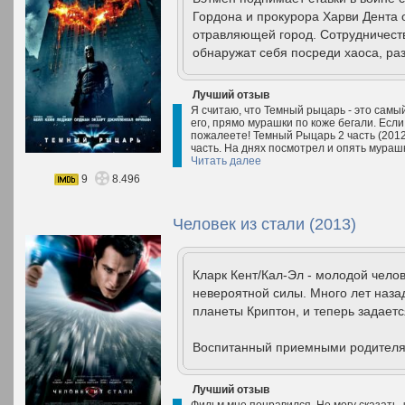
Гордона и прокурора Харви Дента 
отравляющей город. Сотрудничест
обнаружат себя посреди хаоса, раз
Лучший отзыв
Я считаю, что Темный рыцарь - это самы
его, прямо мурашки по коже бегали. Если
пожалеете! Темный Рыцарь 2 часть (2012)
часть. На днях посмотрел и опять мурашк
Читать далее
9
8.496
Человек из стали (2013)
Кларк Кент/Кал-Эл - молодой челов
невероятной силы. Много лет наза
планеты Криптон, и теперь задает
Воспитанный приемными родителя
Лучший отзыв