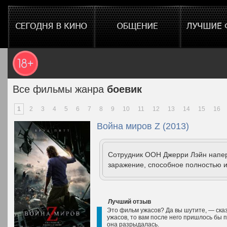
Все фильмы жанра
боевик
1
2
3
4
5
6
7
8
9
10
11
12
13
14
15
16
Война миров Z (2013)
Сотрудник ООН Джерри Лэйн напер
заражение, способное полностью и
Лучший отзыв
Это фильм ужасов? Да вы шутите, — ска
ужасов, то вам после него пришлось бы п
она разрыдалась.