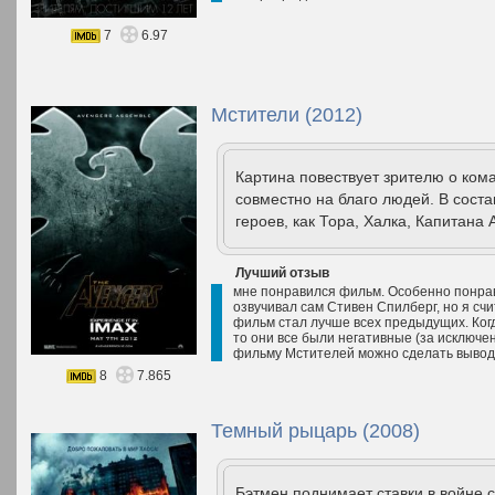
7
6.97
Мстители (2012)
Картина повествует зрителю о ком
совместно на благо людей. В сост
героев, как Тора, Халка, Капитана
Лучший отзыв
мне понравился фильм. Особенно понрави
озвучивал сам Стивен Спилберг, но я сч
фильм стал лучше всех предыдущих. Ког
то они все были негативные (за исключе
фильму Мстителей можно сделать вывод 
8
7.865
Темный рыцарь (2008)
Бэтмен поднимает ставки в войне