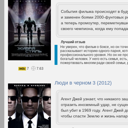
События фильма происходят в буд
и заменен боями 2000-фунтовых р
а теперь промоутер, переметнувши
своего чемпиона, когда ему попада
Лучший отзыв
Не уверен, что фильм о боксе, но он точ
рассказывает историю одного парня, ко
профессионального уровня. Но он не про
богатый человек. У него есть семья, есть 
пожертвовать многим ради своей семьи, р
7
7.63
Люди в черном 3 (2012)
Агент Джей узнает, что никакого з
отразить иноземный удар, не сущес
был убит в 1969 году. Агент Джей 
чтобы спасти Землю и жизнь напар