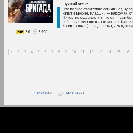
Лучший отзыв
Это полное отсутствие логики! Нет, ну 
живут в Москве, младший — наркоман, с
Питер, но оказывается, что он — сын бог
себе приключений и знакомятся с бандит
бандюганами (из-за девочки), и младшему
2.6
2.605
1
2
3
4
5
6
7
8
9
10
11
12
13
14
15
16
Контакты
Соглашение