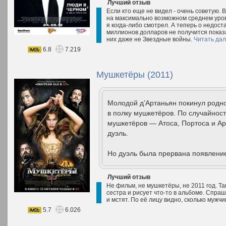
Лучший отзыв
Если кто еще не видел - очень советую. Вс
на максимально возможном среднем уров
я когда-либо смотрел. А теперь о недоста
миллионов долларов не получится показа
них даже не Звездные войны.
Читать да
6.8
7.219
Мушкетёры (2011)
Молодой д’Артаньян покинул родно
в полку мушкетёров. По случайност
мушкетёров — Атоса, Портоса и Ар
дуэль.
Но дуэль была прервана появлени
Лучший отзыв
Не фильм, не мушкетёры, не 2011 год. Так
сестра и рисует что-то в альбоме. Спра
и мстят. По её лицу видно, сколько мужч
5.7
6.026