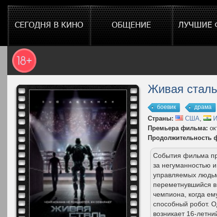
Живая стал
боевик
драма
Страны:
США
,
И
Премьера фильма:
ок
Продолжительность 
События фильма пр
за негуманностью 
управляемых людьм
переметнувшийся в 
чемпиона, когда ем
способный робот. 
возникает 16-летн