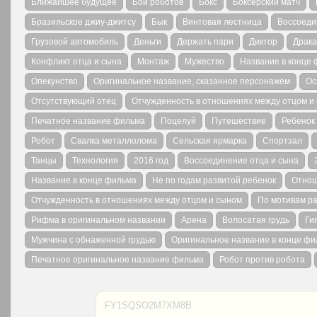
Ближайшее будущее
Бой роботов
Бокс
Боксерский матч
Бразильское джиу-джитсу
Бык
Винтовая лестница
Воссоеди
Грузовой автомобиль
Деньги
Держать пари
Диктор
Драка
Конфликт отца и сына
Монтаж
Мужество
Название в конце
Опекунство
Оригинальное название, сказанное персонажем
Ос
Отсутствующий отец
Отчужденность в отношениях между отцом и
Печатное название фильма
Поцелуй
Путешествие
Ребенок
Робот
Свалка металлолома
Сельская ярмарка
Спортзал
Танцы
Технология
2016 год
Воссоединение отца и сына
Название в конце фильма
Не по годам развитой ребенок
Отнош
Отчужденность в отношениях между отцом и сыном
По мотивам ра
Рифма в оригинальном названии
Арена
Волосатая грудь
Ги
Мужчина с обнаженной грудью
Оригинальное название в конце ф
Печатное оригинальное название фильма
Робот против робота
FY1SQSO2M7XM8B