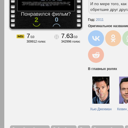
И по мере того, ка
обретшие друг друг
Понравился фильм?
2
0
Год:
2011
Оригинальное названи
7
7.63
/
10
/
10
309912
голос
342996
голос
В главных ролях
Хью Джекман
Кевин