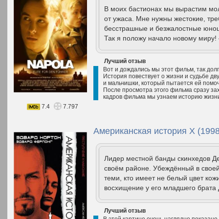
В моих бастионах мы вырастим мол
от ужаса. Мне нужны жестокие, тр
бесстрашные и безжалостные юно
Так я положу начало новому миру!
Лучший отзыв
Вот и дождались мы этот фильм, так дол
История повествует о жизни и судьбе дв
и мальчишки, который пытается ей помочь
После просмотра этого фильма сразу зах
кадров фильма мы узнаем историю жизни
7.4
7.797
Американская история Х (1998
Лидер местной банды скинхедов Де
своём районе. Убеждённый в своей
теми, кто имеет не белый цвет ко
восхищение у его младшего брата 
Лучший отзыв