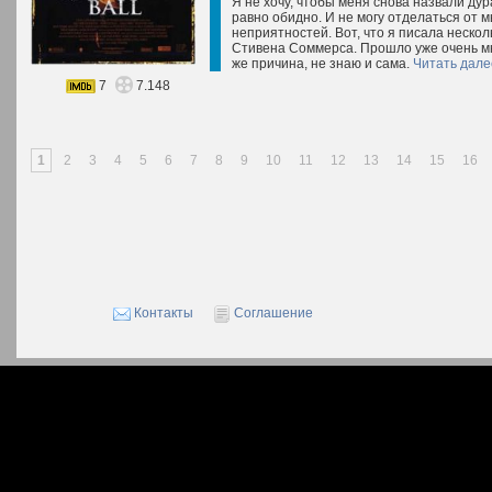
Я не хочу, чтобы меня снова назвали дур
равно обидно. И не могу отделаться от м
неприятностей. Вот, что я писала неско
Стивена Соммерса. Прошло уже очень мно
же причина, не знаю и сама.
Читать дале
7
7.148
1
2
3
4
5
6
7
8
9
10
11
12
13
14
15
16
Контакты
Соглашение