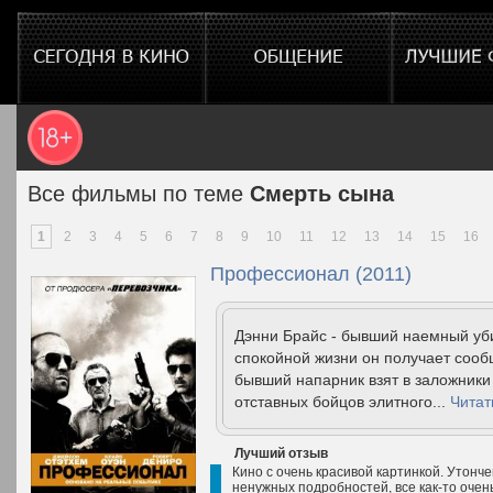
Все фильмы по теме
Смерть сына
1
2
3
4
5
6
7
8
9
10
11
12
13
14
15
16
Профессионал (2011)
Дэнни Брайс - бывший наемный уби
спокойной жизни он получает сообщ
бывший напарник взят в заложники
отставных бойцов элитного...
Читат
Лучший отзыв
Кино с очень красивой картинкой. Утонч
ненужных подробностей, все как-то очен