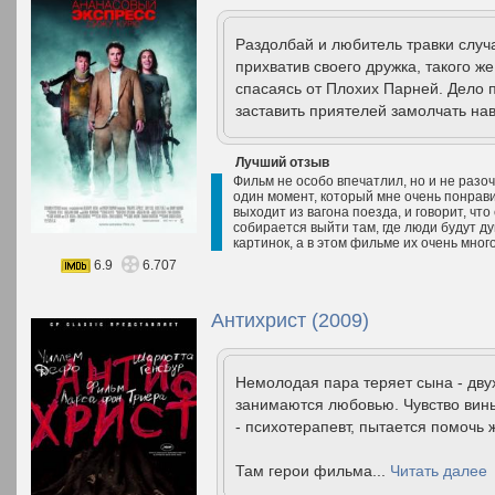
Раздолбай и любитель травки случ
прихватив своего дружка, такого же
спасаясь от Плохих Парней. Дело 
заставить приятелей замолчать нав
Лучший отзыв
Фильм не особо впечатлил, но и не разоч
один момент, который мне очень понравил
выходит из вагона поезда, и говорит, что
собирается выйти там, где люди будут д
картинок, а в этом фильме их очень мног
6.9
6.707
Антихрист (2009)
Немолодая пара теряет сына - двух
занимаются любовью. Чувство вины 
- психотерапевт, пытается помочь 
Там герои фильма...
Читать далее