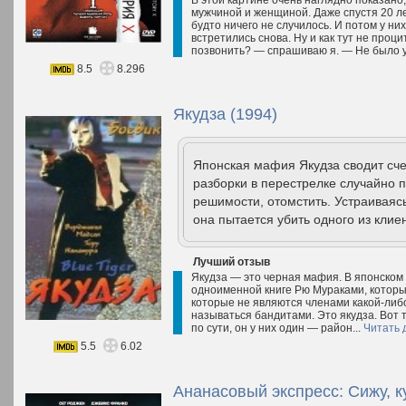
В этой картине очень наглядно показан
мужчиной и женщиной. Даже спустя 20 ле
будто ничего не случилось. И потом у н
встретились снова. Ну и как тут не проц
позвонить? — спрашиваю я. — Не было у
8.5
8.296
Якудза (1994)
Японская мафия Якудза сводит сче
разборки в перестрелке случайно п
решимости, отомстить. Устраиваяс
она пытается убить одного из клие
Лучший отзыв
Якудза — это черная мафия. В японском 
одноименной книге Рю Мураками, который
которые не являются членами какой-либо
называться бандитами. Это якудза. Вот т
по сути, он у них один — район...
Читать 
5.5
6.02
Ананасовый экспресс: Сижу, к