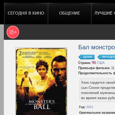
Бал монстро
драма
мелодр
Страна:
США
Премьера фильма:
11
Продолжительность 
Хэнк гордится свое
сын Сонни продолж
поколений мужчины
во время казни руб
Год:
2001
Оригинальное названи