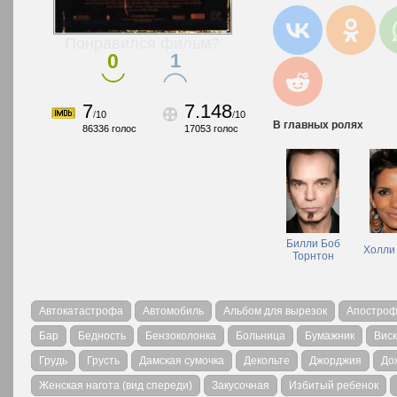
Понравился фильм?
0
1
7
7.148
/
10
/
10
В главных ролях
86336
голос
17053
голос
Билли Боб
Холли
Торнтон
Автокатастрофа
Автомобиль
Альбом для вырезок
Апостроф
Бар
Бедность
Бензоколонка
Больница
Бумажник
Вис
Грудь
Грусть
Дамская сумочка
Декольте
Джорджия
До
Женская нагота (вид спереди)
Закусочная
Избитый ребенок