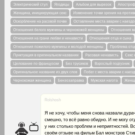
Электрический стул
Ягодицы
Альбом для вырезок
Апостроф
Женщина, инициирующая секс
Изменение точки зрения на проти
Оскорбление на расовой почве
Оставление места аварии с наезд
Отношения белого мужчины и чернокожей женщины
Отношения м
Отношения на грани любви и ненависти
Отношения отца и сына
Отношения пожилого мужчины и молодой женщины
Проблема отц
Пунктуация в оригинальном названии
Расовая ненависть
Секс 
Целование по французски
Без трусиков
Взрослый подгузник
Оригинальное название из двух слов
Побег с места аварии с наез
Чернокожая женщина
Бензозаправка
Мужская нагота
Женщ
Rolshosh
Я не хочу, чтобы меня снова назвали дура
смешно, то всё равно обидно. И не могу от
у них столько проблем и неприятностей. Во
своём отзыве на фильм Бал монстров Сти