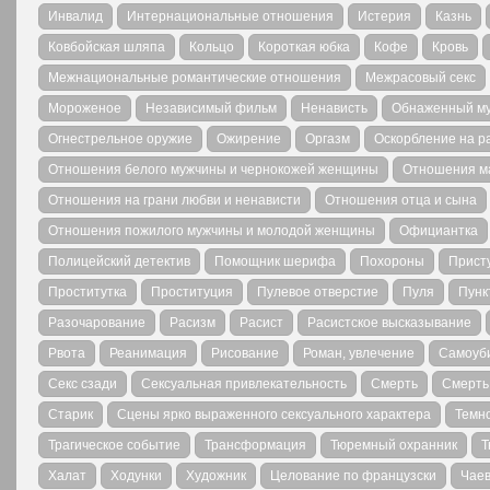
Инвалид
Интернациональные отношения
Истерия
Казнь
Ковбойская шляпа
Кольцо
Короткая юбка
Кофе
Кровь
Межнациональные романтические отношения
Межрасовый секс
Мороженое
Независимый фильм
Ненависть
Обнаженный м
Огнестрельное оружие
Ожирение
Оргазм
Оскорбление на р
Отношения белого мужчины и чернокожей женщины
Отношения м
Отношения на грани любви и ненависти
Отношения отца и сына
Отношения пожилого мужчины и молодой женщины
Официантка
Полицейский детектив
Помощник шерифа
Похороны
Присту
Проститутка
Проституция
Пулевое отверстие
Пуля
Пунк
Разочарование
Расизм
Расист
Расистское высказывание
Рвота
Реанимация
Рисование
Роман, увлечение
Самоуб
Секс сзади
Сексуальная привлекательность
Смерть
Смерть
Старик
Сцены ярко выраженного сексуального характера
Темн
Трагическое событие
Трансформация
Тюремный охранник
Т
Халат
Ходунки
Художник
Целование по французски
Чае