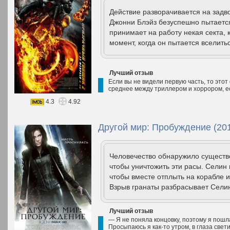
Действие разворачивается на задв
Джонни Блэйз безуспешно пытается
принимает на работу некая секта, 
момент, когда он пытается вселитьс
Лучший отзыв
Если вы не видели первую часть, то этот
среднее между триллером и хоррором, е
4.3
4.92
Другой мир: Пробуждение (20
Человечество обнаружило существо
чтобы уничтожить эти расы. Селин 
чтобы вместе отплыть на корабле и 
Взрыв гранаты разбрасывает Селин
Лучший отзыв
— Я не поняла концовку, поэтому я пошла
Просыпаюсь я как-то утром, в глаза свет