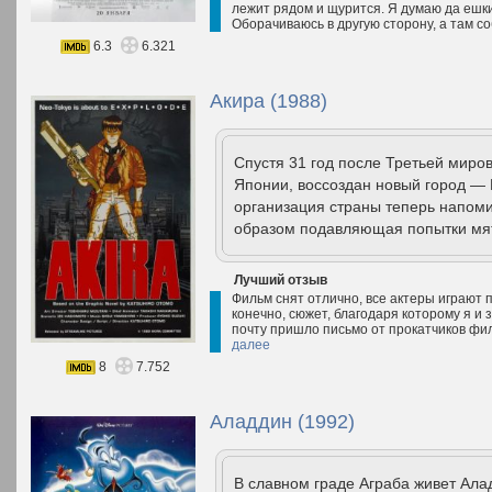
лежит рядом и щурится. Я думаю да ешкин
Оборачиваюсь в другую сторону, а там со
6.3
6.321
Акира (1988)
Спустя 31 год после Третьей миро
Японии, воссоздан новый город — 
организация страны теперь напом
образом подавляющая попытки мят
Лучший отзыв
Фильм снят отлично, все актеры играют 
конечно, сюжет, благодаря которому я и
почту пришло письмо от прокатчиков фи
далее
8
7.752
Аладдин (1992)
В славном граде Аграба живет Ала