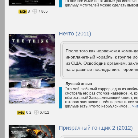
то они все были негативные (за исключе
фильму Мстителей можно сделать вывод 
8
7.865
Нечто (2011)
После того как норвежская команд
инопланетный корабль, к группе и
из США. Освободив организм, закл
на страшные последствия. Героиня
Лучший отзыв
Это мой любимый хоррор, одна из любиме
смотрела его раз сто уже наверное. И, к
нём есть всё! Завораживающий сюжет, иг
которая заставляет тебя пережить все эт
фильме есть, что-то необъяснимое,...
Чи
6.2
6.412
Призрачный гонщик 2 (2012)