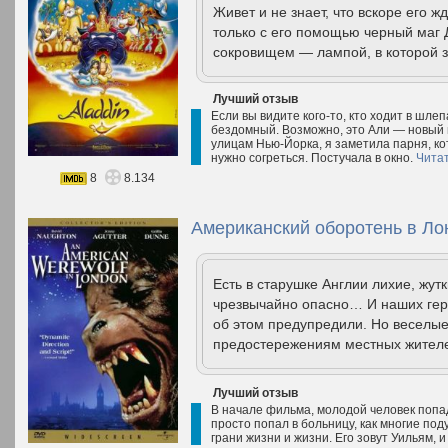
Живет и не знает, что вскоре его 
только с его помощью черный маг
сокровищем — лампой, в которой 
Лучший отзыв
Если вы видите кого-то, кто ходит в шле
бездомный. Возможно, это Али — новый 
улицам Нью-Йорка, я заметила парня, ко
нужно согреться. Постучала в окно.
Чита
8
8.134
Американский оборотень в Ло
Есть в старушке Англии лихие, жут
чрезвычайно опасно… И наших геро
об этом предупредили. Но веселые
предостережениям местных жителей
Лучший отзыв
В начале фильма, молодой человек попад
просто попал в больницу, как многие под
грани жизни и жизни. Его зовут Уильям, и