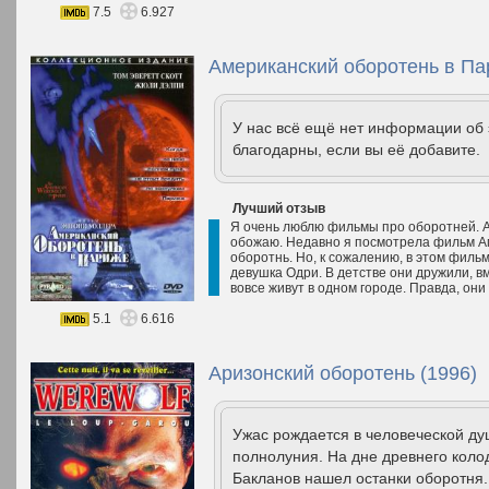
7.5
6.927
Американский оборотень в Па
У нас всё ещё нет информации об
благодарны, если вы её добавите.
Лучший отзыв
Я очень люблю фильмы про оборотней. А 
обожаю. Недавно я посмотрела фильм Ам
оборотнь. Но, к сожалению, в этом филь
девушка Одри. В детстве они дружили, вм
вовсе живут в одном городе. Правда, они 
5.1
6.616
Аризонский оборотень (1996)
Ужас рождается в человеческой ду
полнолуния. На дне древнего коло
Бакланов нашел останки оборотня.