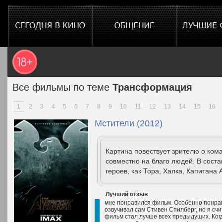
Все фильмы по теме
Трансформация
1
2
3
4
5
6
7
8
9
10
11
12
13
14
15
16
Мстители (2012)
Картина повествует зрителю о ком
совместно на благо людей. В сост
героев, как Тора, Халка, Капитана
Лучший отзыв
мне понравился фильм. Особенно понрави
озвучивал сам Стивен Спилберг, но я сч
фильм стал лучше всех предыдущих. Ког