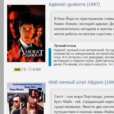
Адвокат дьявола (1997)
В Нью-Йорк по приглашению главы
Кевин Ломакс, молодой адвокат. До
исключительно негодяев и притом 
месте работы он вполне счастлив, 
Лучший отзыв
Нудный, скучный и не интересный. Но од
знакомство со священником, который игра
отца. И я согласен с его доводами, кото
мотивации у главного героя. Действитель
денег. По-моему, это просто низость.
Чит
7.5
8.164
Мой личный штат Айдахо (199
Скотт - сын мэра Портланда, уличн
бунт. Майк - гей, страдающий нарк
существованию. Вместе два хастле
путешествие в поисках мамы Майка