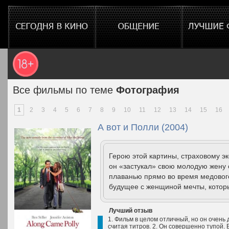
Все фильмы по теме
Фотография
1
2
3
4
5
6
7
8
9
10
11
12
13
14
15
16
А вот и Полли (2004)
Герою этой картины, страховому э
он «застукал» свою молодую жену
плаванью прямо во время медового
будущее с женщиной мечты, которы
Лучший отзыв
1. Фильм в целом отличный, но он очень 
считая титров. 2. Он совершенно тупой. 