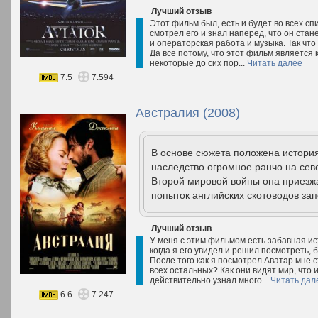
Лучший отзыв
Этот фильм был, есть и будет во всех с
смотрел его и знал наперед, что он стане
и операторская работа и музыка. Так чт
Да все потому, что этот фильм является 
некоторые до сих пор...
Читать далее
7.5
7.594
Австралия (2008)
В основе сюжета положена история
наследство огромное ранчо на сев
Второй мировой войны она приезжае
попыток английских скотоводов зап
Лучший отзыв
У меня с этим фильмом есть забавная ист
когда я его увидел и решил посмотреть, 
После того как я посмотрел Аватар мне с
всех остальных? Как они видят мир, что 
действительно узнал много...
Читать дал
6.6
7.247