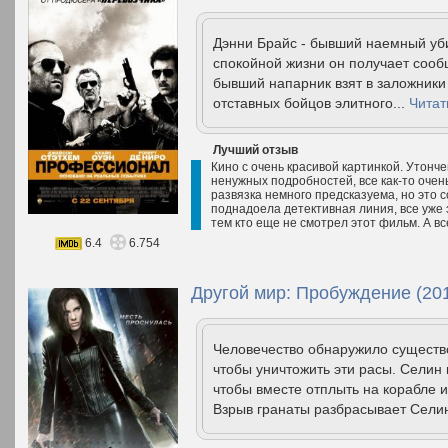
Дэнни Брайс - бывший наемный уби
спокойной жизни он получает сообщ
бывший напарник взят в заложники
отставных бойцов элитного...
Читат
Лучший отзыв
Кино с очень красивой картинкой. Утонч
ненужных подробностей, все как-то очен
развязка немного предсказуема, но это с
поднадоела детективная линия, все уже 
тем кто еще не смотрел этот фильм. А вс
6.4
6.754
Другой мир: Пробуждение (20
Человечество обнаружило существо
чтобы уничтожить эти расы. Селин 
чтобы вместе отплыть на корабле и 
Взрыв гранаты разбрасывает Селин