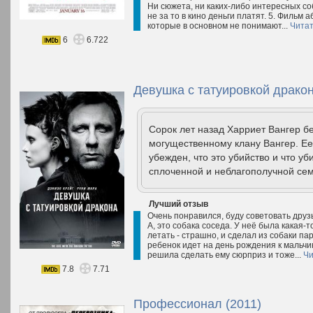
Ни сюжета, ни каких-либо интересных соб
не за то в кино деньги платят. 5. Фильм 
которые в основном не понимают...
Читат
6
6.722
Девушка с татуировкой дракон
Сорок лет назад Харриет Вангер 
могущественному клану Вангер. Ее 
убежден, что это убийство и что у
сплоченной и неблагополучной сем
Лучший отзыв
Очень понравился, буду советовать друзь
А, это собака соседа. У неё была какая-
летать - страшно, и сделал из собаки п
ребенок идет на день рождения к мальчик
решила сделать ему сюрприз и тоже...
Чи
7.8
7.71
Профессионал (2011)