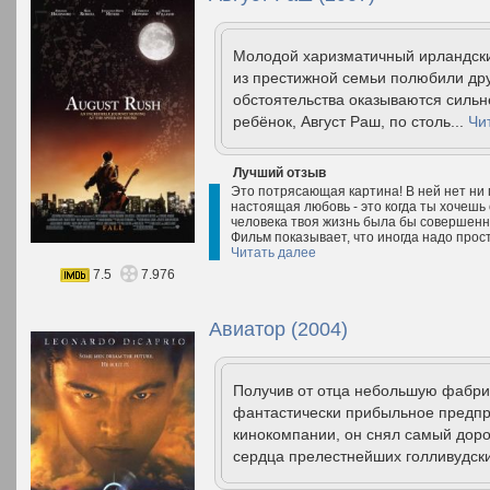
Молодой харизматичный ирландски
из престижной семьи полюбили дру
обстоятельства оказываются сильн
ребёнок, Август Раш, по столь...
Чи
Лучший отзыв
Это потрясающая картина! В ней нет ни 
настоящая любовь - это когда ты хочешь 
человека твоя жизнь была бы совершенно
Фильм показывает, что иногда надо прос
Читать далее
7.5
7.976
Авиатор (2004)
Получив от отца небольшую фабрику
фантастически прибыльное предпр
кинокомпании, он снял самый доро
сердца прелестнейших голливудски