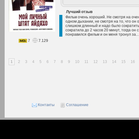
Лучший отзыв
Фильм очень хороший. Не смотря на оче
одном дыхании, не смотря на то, что он 
слишком длинный и надо было сократить
сократила до 2 часов 20 минут, тогда он 
понравился фильм и он меня тронул за..
7
7.129
1
2
3
4
5
6
7
8
9
10
11
12
13
14
15
16
Контакты
Соглашение