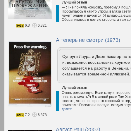
Лучший отзыв
— Я не поняла концовку, поэтому я пошла
Просыпаюсь я как-то утром, в глаза свет
лежит рядом и щурится. Я думаю да ешкин
Оборачиваюсь в другую сторону, а там со
6.3
6.321
А теперь не смотри (1973)
Супруги Лаура и Джон Бэкстер поте
и, возможно, восстановить хрупко
соглашается на работу в Венеции.
оказывается временной иллюзией. 
Лучший отзыв
Очень рекомендую. Если кому интересно,
начать снимать?) В главной роли Том Хэн
сказать, что он не просто хороший актер,
приехал в Россию на поезде, сходил в туа
далее
7.2
6.878
Август Раш (2007)