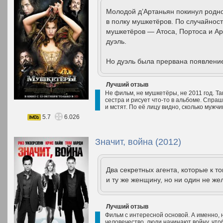
Молодой д’Артаньян покинул родно
в полку мушкетёров. По случайност
мушкетёров — Атоса, Портоса и Ар
дуэль.
Но дуэль была прервана появлени
Лучший отзыв
Не фильм, не мушкетёры, не 2011 год. Так
сестра и рисует что-то в альбоме. Спра
и мстят. По её лицу видно, сколько мужч
5.7
6.026
Значит, война (2012)
Два секретных агента, которые к т
и ту же женщину, но ни один не жел
Лучший отзыв
Фильм с интересной основой. А именно,
человечество, люди начинают войну, чтоб