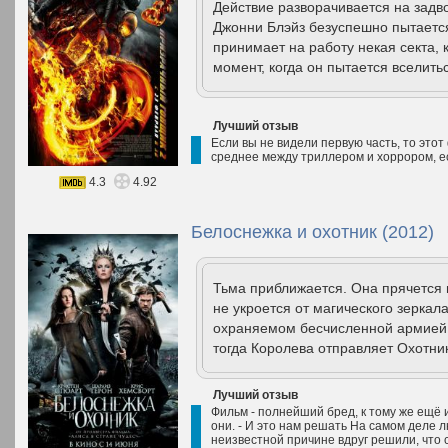
Действие разворачивается на задв
Джонни Блэйз безуспешно пытается
принимает на работу некая секта, 
момент, когда он пытается вселитьс
Лучший отзыв
Если вы не видели первую часть, то этот
среднее между триллером и хоррором, е
4.3
4.92
Белоснежка и охотник (2012)
Тьма приближается. Она прячется в
не укроется от магического зерка
охраняемом бесчисленной армией.
тогда Королева отправляет Охотник
Лучший отзыв
Фильм - полнейший бред, к тому же ещё 
они. - И это нам решать На самом деле л
неизвестной причине вдруг решили, что 