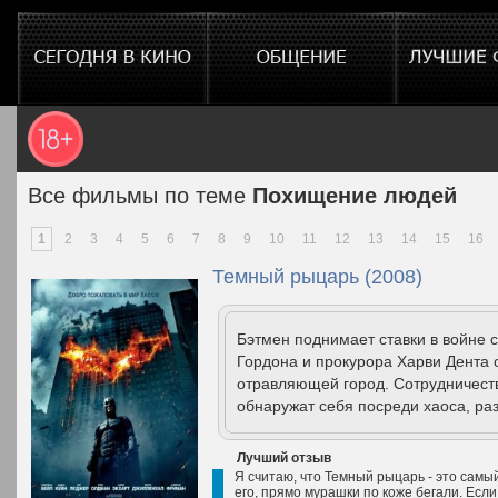
Все фильмы по теме
Похищение людей
1
2
3
4
5
6
7
8
9
10
11
12
13
14
15
16
Темный рыцарь (2008)
Бэтмен поднимает ставки в войне
Гордона и прокурора Харви Дента 
отравляющей город. Сотрудничест
обнаружат себя посреди хаоса, раз
Лучший отзыв
Я считаю, что Темный рыцарь - это самы
его, прямо мурашки по коже бегали. Если