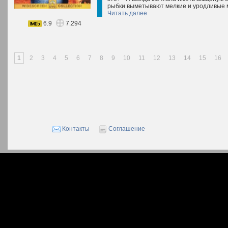
рыбки выметывают мелкие и уродливые ма
Читать далее
6.9
7.294
1
2
3
4
5
6
7
8
9
10
11
12
13
14
15
16
Контакты
Соглашение