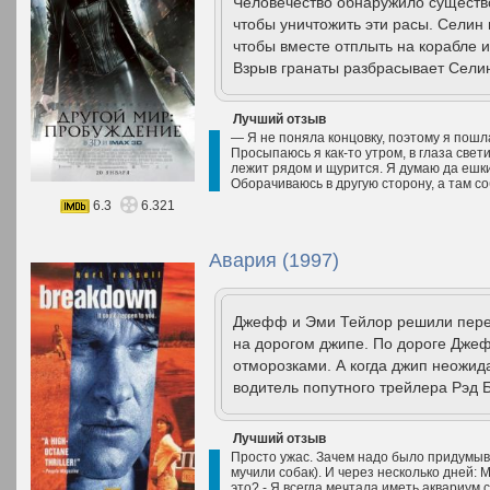
Человечество обнаружило существо
чтобы уничтожить эти расы. Селин 
чтобы вместе отплыть на корабле и 
Взрыв гранаты разбрасывает Селин
Лучший отзыв
— Я не поняла концовку, поэтому я пошла
Просыпаюсь я как-то утром, в глаза свет
лежит рядом и щурится. Я думаю да ешкин
Оборачиваюсь в другую сторону, а там со
6.3
6.321
Авария (1997)
Джефф и Эми Тейлор решили перее
на дорогом джипе. По дороге Джеф
отморозками. А когда джип неожид
водитель попутного трейлера Рэд Б
Лучший отзыв
Просто ужас. Зачем надо было придумыв
мучили собак). И через несколько дней: 
это? - Я всегда мечтала иметь аквариум 