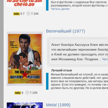
был в футболке с надписью Все сволочи. 
разговаривать, второй носил футболку с
Читать далее
6.7
7.194
Величайший (1977)
Агент боксёра Кассиуса Клея жёстк
что величайшие чернокожие боксё
и Клей не должен проходить этот п
имя Мохаммед Али. Позднее...
Чит
Лучший отзыв
Фильм Величайший не плохой, но и назват
именно слишком мало действий, нет дин
всего мне не понравилось, как актеры к
экране. Если это комедия, то почему так
должно быть по другому. Но в целом фил
6
7.109
Metal (1999)