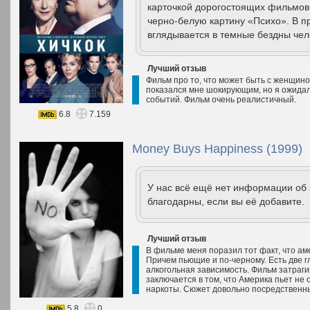
карточкой дорогостоящих фильмов 
черно-белую картину «Психо». В п
вглядывается в темные бездны чел
Лучший отзыв
Фильм про то, что может быть с женщино
показался мне шокирующим, но я ожидал
событий. Фильм очень реалистичный.
6.8
7.159
Money Buys Happiness (1999)
У нас всё ещё нет информации об
благодарны, если вы её добавите.
Лучший отзыв
В фильме меня поразил тот факт, что ам
Причем пьющие и по-черному. Есть две 
алкогольная зависимость. Фильм затраги
заключается в том, что Америка пьет не 
наркоты. Сюжет довольно посредственный
5.8
0