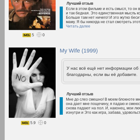
Лучший отзыв
Если в этом фильме и есть смысл, то он 
и так бедная. Это единственная мысль к
Больше там нет ничего! И это жутко бес
маму. Я бы никогда не стал смотреть эт
Читать далее
5
0
My Wife (1999)
У нас всё ещё нет информации об
благодарны, если вы её добавите.
Лучший отзыв
Мне до слез смешно! В моем блокноте мно
она дает мне пощечину, я падаю и смеюсь
снова падают на пол. И, наконец, мои лю
изнутри и Это как игра, забава, удовольс
5.9
0