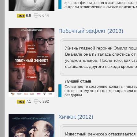
зря этот фильм вошел в историю и остав
сыграли великолепно и смогли показать л
6.9
6.644
Побочный эффект (2013)
Жизнь главной героини Эмили пошл
Вначале она пыталась спастись от
успокоительное. После того, как ст
оставалось другого выхода кроме о
Лучший отзыв
Фильм про то состояние, когда ты чувств
это не потому что ты плохо сыграл или сп
бездарны.
7.1
6.992
Хичкок (2012)
Известный режиссер отваживается н