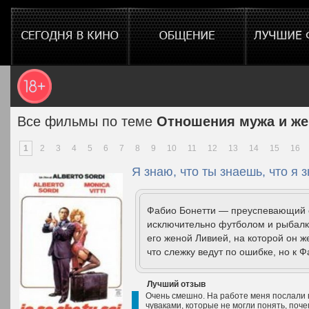
Все фильмы по теме
Отношения мужа и ж
1
2
3
4
5
6
7
8
9
10
11
12
13
14
15
16
Я знаю, что ты знаешь, что я 
Фабио Бонетти — преуспевающий 
исключительно футболом и рыбалко
его женой Ливией, на которой он же
что слежку ведут по ошибке, но к Ф
Лучший отзыв
Очень смешно. На работе меня послали в
чуваками, которые не могли понять, поче