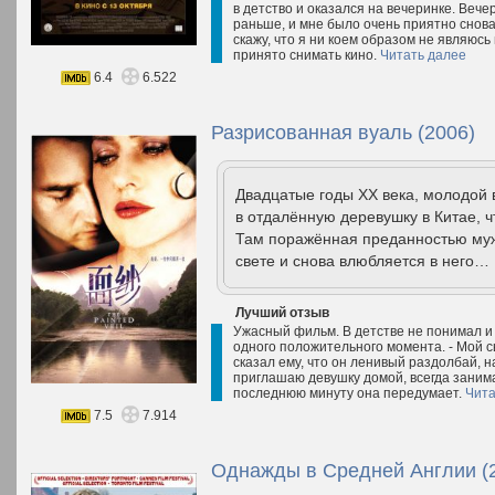
в детство и оказался на вечеринке. Веч
раньше, и мне было очень приятно снова 
скажу, что я ни коем образом не являюсь 
принято снимать кино.
Читать далее
6.4
6.522
Разрисованная вуаль (2006)
Двадцатые годы ХХ века, молодой в
в отдалённую деревушку в Китае, 
Там поражённая преданностью мужа
свете и снова влюбляется в него…
Лучший отзыв
Ужасный фильм. В детстве не понимал и 
одного положительного момента. - Мой сы
сказал ему, что он ленивый раздолбай, на
приглашаю девушку домой, всегда занима
последнюю минуту она передумает.
Чита
7.5
7.914
Однажды в Средней Англии (