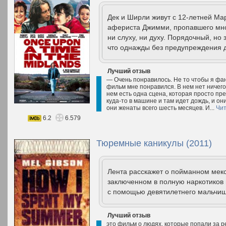
Дек и Ширли живут с 12-летней Ма
афериста Джимми, пропавшего мног
ни слуху, ни духу. Порядочный, но
что однажды без предупреждения д
Лучший отзыв
— Очень понравилось. Не то чтобы я фан
фильм мне понравился. В нем нет ничего
нем есть одна сцена, которая просто прек
куда-то в машине и там идет дождь, и он
они женаты всего шесть месяцев. И...
Чит
6.2
6.579
Тюремные каникулы (2011)
Лента расскажет о пойманном мек
заключенном в полную наркотиков 
с помощью девятилетнего мальчиш
Лучший отзыв
это фильм о людях, которые попали за ре