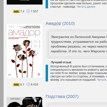
Он не просто так стал другим и изменилс
прошлом сделали нам больно, ранят нас 
счастье - навсегда.
Читать далее
7.4
7.557
Амадор (2010)
Эмигрантка из Латинской Америки
трудностями, устраивается на рабо
проблемы решены, но через некот
заработка. И это то, чего Марсела 
Лучший отзыв
Испорченный В школе был отличником, но
специальность механик по ремонту авто
на себя Я не люблю, когда люди показываю
смотрю на себя со стороны, я понимаю, ч
моему, это называется гордыней.
Читать
6.7
6.416
Подстава (2007)