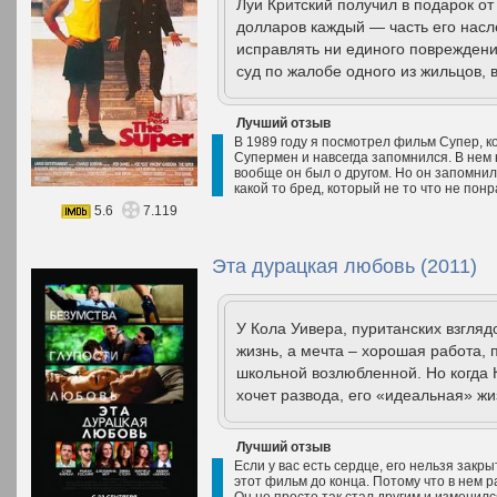
Луи Критский получил в подарок от
долларов каждый — часть его насл
исправлять ни единого повреждения
суд по жалобе одного из жильцов, в
Лучший отзыв
В 1989 году я посмотрел фильм Супер, 
Супермен и навсегда запомнился. В нем н
вообще он был о другом. Но он запомнил
какой то бред, который не то что не пон
5.6
7.119
Эта дурацкая любовь (2011)
У Кола Уивера, пуританских взглядо
жизнь, а мечта – хорошая работа, 
школьной возлюбленной. Но когда К
хочет развода, его «идеальная» жи
Лучший отзыв
Если у вас есть сердце, его нельзя закры
этот фильм до конца. Потому что в нем р