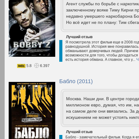
Агент службы по борьбе с наркоти
заключенному вояке Тиму Кирни пр
недавно умершего наркобарона Бо
Но всё идет не по плану: Тим сбега
Лучший отзыв
Я посмотрела этот фильм еще в 2008 год
равнодушной. История мне понравилась.
обманывают доверчивых людей. Причем 
возможности для того, чтобы догадаться 
есть история обмана. А главное, что у...
Ч
5.8
6.397
Бабло (2011)
Москва. Наши дни. В центре город
миллионом евро, думая, что им, на
на самом деле они ввязались. За 
искушением не может устоять никто
Лучший отзыв
Бабло - замечательный фильм. Когда я е