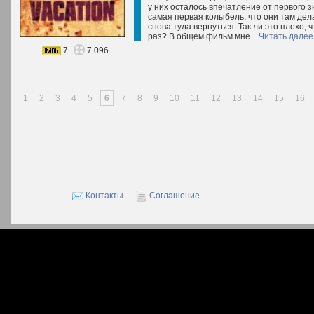
у них осталось впечатление от первого з
самая первая колыбель, что они там дел
снова туда вернуться. Так ли это плохо, 
раз? В общем фильм мне...
Читать далее
7
7.096
1
2
3
4
5
6
7
8
9
10
11
12
13
14
15
16
Контакты
Соглашение