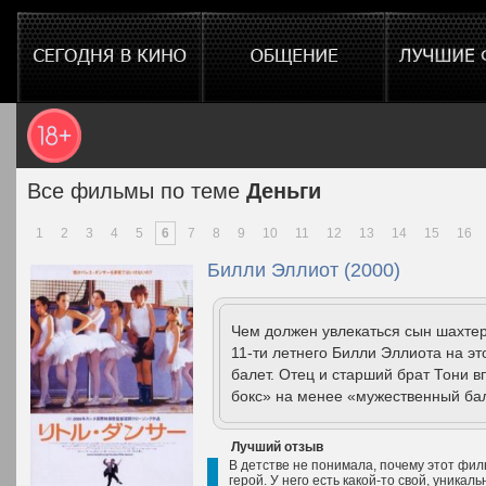
Все фильмы по теме
Деньги
1
2
3
4
5
6
7
8
9
10
11
12
13
14
15
16
Билли Эллиот (2000)
Чем должен увлекаться сын шахтер
11-ти летнего Билли Эллиота на э
балет. Отец и старший брат Тони в
бокс» на менее «мужественный бал
Лучший отзыв
В детстве не понимала, почему этот фил
герой. У него есть какой-то свой, уникал