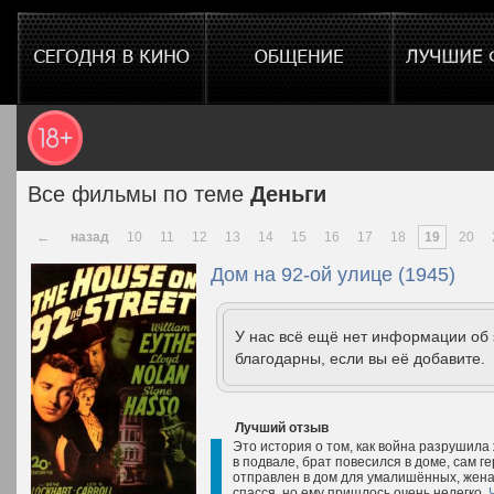
Все фильмы по теме
Деньги
←
назад
10
11
12
13
14
15
16
17
18
19
20
Дом на 92-ой улице (1945)
У нас всё ещё нет информации об
благодарны, если вы её добавите.
Лучший отзыв
Это история о том, как война разрушила
в подвале, брат повесился в доме, сам ге
отправлен в дом для умалишённых, жена и
спасся, но ему пришлось очень нелегко.