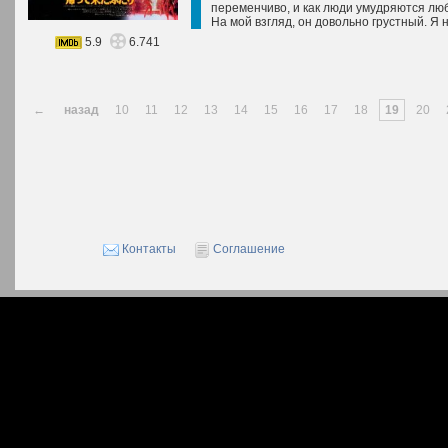
переменчиво, и как люди умудряются люби
На мой взгляд, он довольно грустный. Я
5.9
6.741
←
назад
10
11
12
13
14
15
16
17
18
19
20
Контакты
Соглашение