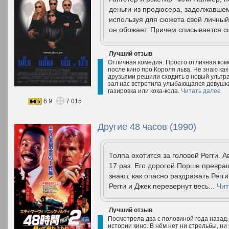
деньги из продюсера, задолжавше
используя для сюжета свой личный 
он обожает. Причем списывается с
Лучший отзыв
Отличная комедия. Просто отличная комед
после кино про Короля льва. Не знаю как
друзьями решили сходить в новый ультра
зал нас встретила улыбающаяся девушка
газировка или кока-кола.
Читать далее
6.9
7.015
Другие 48 часов (1990)
Толпа охотится за головой Регги. А
17 раз. Его дорогой Порше превра
знают, как опасно раздражать Регги
Регги и Джек перевернут весь...
Чит
Лучший отзыв
Посмотрела два с половиной года назад.
истории кино. В нём нет ни стрельбы, ни 