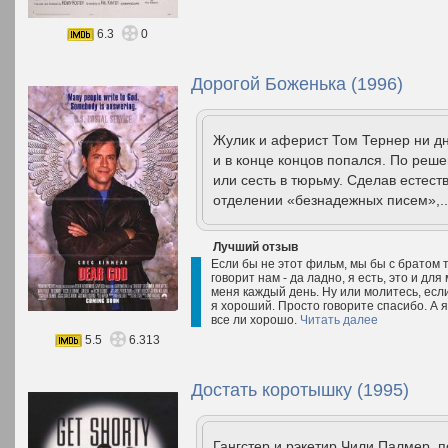
6.3
0
Дорогой Боженька (1996)
Жулик и аферист Том Тернер ни дн
и в конце концов попался. По реше
или сесть в тюрьму. Сделав естест
отделении «безнадежных писем»,.
Лучший отзыв
Если бы не этот фильм, мы бы с братом так
говорит нам - да ладно, я есть, это и дл
меня каждый день. Ну или молитесь, если
я хороший. Просто говорите спасибо. А я
все ли хорошо.
Читать далее
5.5
6.313
Достать коротышку (1995)
Гангстер и рэкетир Чили Палмер, п