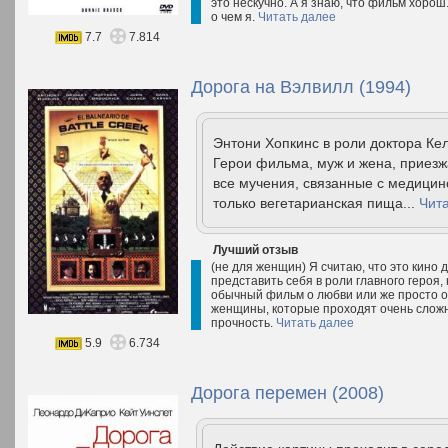
это нескучно. А я знаю, что фильм хоро
о чем я.
Читать далее
7.7
7.814
Дорога на Вэлвилл (1994)
Энтони Хопкинс в роли доктора Ке
Герои фильма, муж и жена, приезж
все мучения, связанные с медицин
только вегетарианская пища...
Чит
Лучший отзыв
(не для женщин) Я считаю, что это кино 
представить себя в роли главного героя,
обычный фильм о любви или же просто о
женщины, которые проходят очень слож
прочность.
Читать далее
5.9
6.734
Дорога перемен (2008)