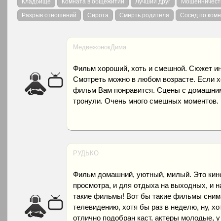
Кладбище
Комната в общежитии
Лучший друг
Мошенничест
Разрыв отношений
Сирота
Смерть родителя
Сосед по ком
МедвежонокДима
Фильм хороший, хоть и смешной. Сюжет ин
Смотреть можно в любом возрасте. Если х
фильм Вам понравится. Сцены с домашни
тронули. Очень много смешных моментов.
РУДЬКО
Фильм домашний, уютный, милый. Это кин
просмотра, и для отдыха на выходных, и н
такие фильмы! Вот бы такие фильмы сним
телевидению, хотя бы раз в неделю, ну, х
отлично подобран каст, актеры молодые, у 