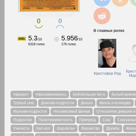
Понравился фильм?
0
0
В главных ролях
5.3
5.956
/
10
/
10
6318
голос
176
голос
Крис
Кристофер Рид
Мар
Аферист
Афроамериканец
Бейсбольная бита
Белый мужчи
Грубый секс
Девочка-подросток
Деньги
Жизнь в колледже
Мальчик-подросток
Независимый фильм
Отношения девушки и
Подростки
Политкорректность
Пригород
Секс
Сексуальн
Ученость
Хип-хоп
Шарлатан
Воровство
Дружба
Жено