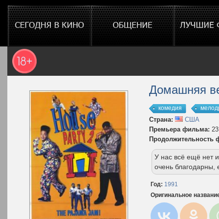
Домашняя ве
комедия
мелод
Страна:
США
Премьера фильма:
23
Продолжительность 
У нас всё ещё нет
очень благодарны, 
Год:
1991
Оригинальное названи