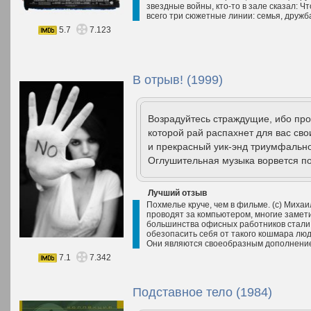
звездные войны, кто-то в зале сказал: Ч
всего три сюжетные линии: семья, дружб
5.7
7.123
В отрыв! (1999)
Возрадуйтесь страждущие, ибо про
которой рай распахнет для вас сво
и прекрасный уик-энд триумфально
Оглушительная музыка ворвется под
Лучший отзыв
Похмелье круче, чем в фильме. (с) Миха
проводят за компьютером, многие замети
большинства офисных работников стали 
обезопасить себя от такого кошмара лю
Они являются своеобразным дополнение
7.1
7.342
Подставное тело (1984)