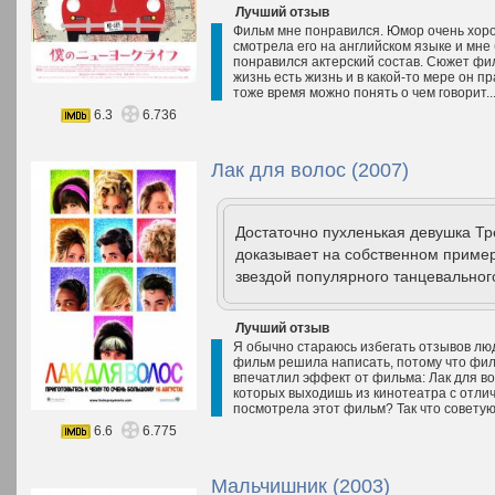
Лучший отзыв
Фильм мне понравился. Юмор очень хорош
смотрела его на английском языке и мн
понравился актерский состав. Сюжет фил
жизнь есть жизнь и в какой-то мере он п
тоже время можно понять о чем говорит..
6.3
6.736
Лак для волос (2007)
Достаточно пухленькая девушка Т
доказывает на собственном пример
звездой популярного танцевальног
Лучший отзыв
Я обычно стараюсь избегать отзывов люд
фильм решила написать, потому что фил
впечатлил эффект от фильма: Лак для вол
которых выходишь из кинотеатра с отли
посмотрела этот фильм? Так что советую
6.6
6.775
Мальчишник (2003)