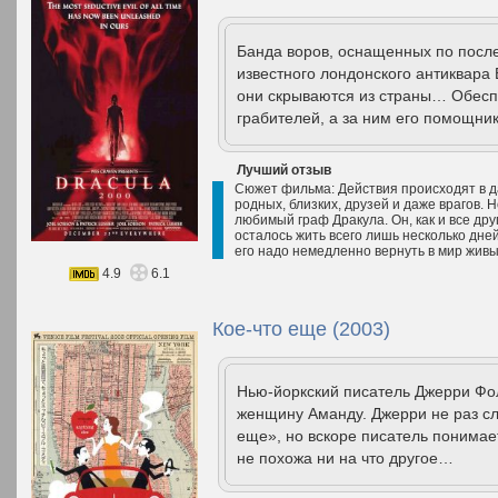
Банда воров, оснащенных по после
известного лондонского антиквара 
они скрываются из страны… Обесп
грабителей, а за ним его помощник
Лучший отзыв
Сюжет фильма: Действия происходят в д
родных, близких, друзей и даже врагов. 
любимый граф Дракула. Он, как и все дру
осталось жить всего лишь несколько дней
его надо немедленно вернуть в мир жив
4.9
6.1
Кое-что еще (2003)
Нью-йоркский писатель Джерри Фол
женщину Аманду. Джерри не раз сл
еще», но вскоре писатель понимае
не похожа ни на что другое…