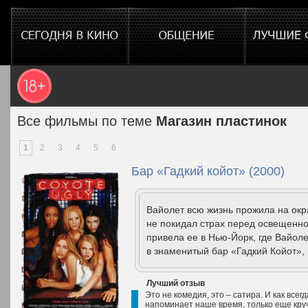
Все фильмы по теме
Магазин пластинок
1
2
3
4
5
6
Бар «Гадкий койот» (2000)
Вайолет всю жизнь прожила на окра
не покидал страх перед освещенно
привела ее в Нью-Йорк, где Вайол
в знаменитый бар «Гадкий Койот», г
Лучший отзыв
Это не комедия, это – сатира. И как всег
напоминает наше время, только еще круч