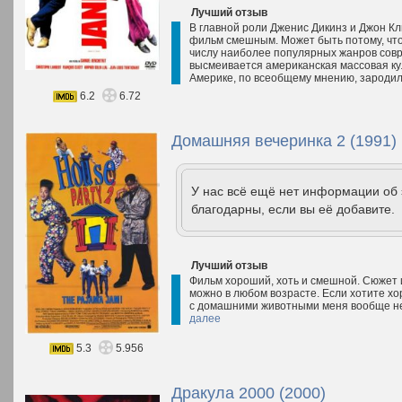
Лучший отзыв
В главной роли Дженис Дикинз и Джон Кл
фильм смешным. Может быть потому, что э
числу наиболее популярных жанров совр
высмеивается американская массовая кул
Америке, по всеобщему мнению, зародили
6.2
6.72
Домашняя вечеринка 2 (1991)
У нас всё ещё нет информации об
благодарны, если вы её добавите.
Лучший отзыв
Фильм хороший, хоть и смешной. Сюжет 
можно в любом возрасте. Если хотите х
с домашними животными меня вообще не
далее
5.3
5.956
Дракула 2000 (2000)