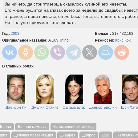
бы ничего, да стриптизерша оказалось кузиной его невесты.
Его жизнь рушится на глазах всего за неделю до свадьбы: невес
в трансе, а папа невесты, он же босс Пола, выгоняет его с работ
Но Пол уже придумал, что сделать…
Год:
2003
Бюджет:
$17,432,163
Оригинальное название:
A Guy Thing
Режиссер:
Крис Кох
В главных ролях
Джейсон Ли
Джулия Стайлз
Сэльма Блэр
Джеймс Бролин
Шон Хэто
Ванна
Ванная комната
Вымышленный эпизод
афия
Деловая презентация
Диаррея
Допрос
Душ
Желтая кни