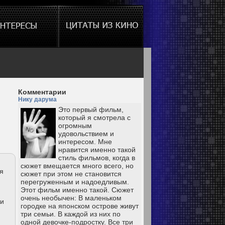
Комментарии
Нику дарума
Это первый фильм,
который я смотрела с
огромным
удовольствием и
интересом. Мне
нравится именно такой
стиль фильмов, когда в
сюжет вмещается много всего, но
я
сюжет при этом не становится
перегруженным и надоедливым.
Этот фильм именно такой. Сюжет
очень необычен: В маленьком
ми
городке на японском острове живут
три семьи. В каждой из них по
одной девочке-подростку. Все три