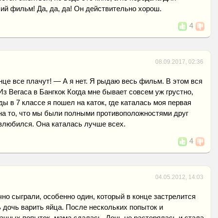
ий фильм! Да, да, да! Он действительно хорош.
4
08.09.2017, 02:36
це все плачут! — А я нет. Я рыдаю весь фильм. В этом вся
Из Вегаса в Бангкок Когда мне бывает совсем уж грустно,
ы в 7 классе я пошел на каток, где каталась моя первая
на то, что мы были полными противоположностями друг
о влюбился. Она каталась лучше всех.
4
04.05.2012, 14:03
чно сыграли, особенно один, который в конце застрелится
дочь варить яйца. После нескольких попыток и
чных попыток, мама сдалась. Дочь не растерялась и стала