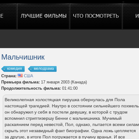
>
Мальчишник
комедия
мелодрама
Страна:
США
Премьера фильма:
17 января 2003 (Канада)
Продолжительность фильма:
01:41:00
Великолепная холостяцкая пирушка обернулась для Пола
настоящей трагедией. Наутро в состоянии сильнейшего похмель
он обнаружил у себя в постели девушку, в которой с трудом
вспомнил стриптизершу Бенни с мальчишника. Мучимый
раскаянием перед невестой, Пол, однако, пытается всеми сила
скрыть этот незавидный факт биографии. Одна ложь цепляется
за другую, в итоге Пол погружается в пучину вранья. И все