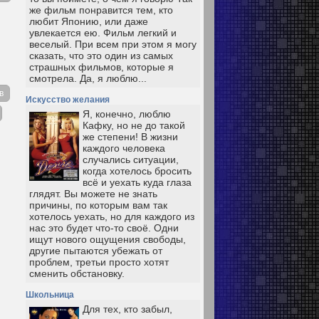
же фильм понравится тем, кто
любит Японию, или даже
увлекается ею. Фильм легкий и
веселый. При всем при этом я могу
сказать, что это один из самых
страшных фильмов, которые я
смотрела. Да, я люблю...
в
Искусство желания
Я, конечно, люблю
Кафку, но не до такой
же степени! В жизни
каждого человека
случались ситуации,
когда хотелось бросить
всё и уехать куда глаза
глядят. Вы можете не знать
причины, по которым вам так
хотелось уехать, но для каждого из
нас это будет что-то своё. Одни
ищут нового ощущения свободы,
другие пытаются убежать от
проблем, третьи просто хотят
сменить обстановку.
Школьница
Для тех, кто забыл,