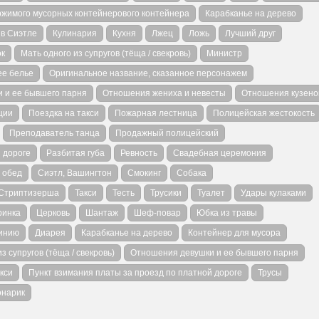
жимого мусорных контейнерового контейнера
Карабканье на дерево
 в Сиэтле
Кулинария
Кухня
Лжец
Ложь
Лучший друг
ок
Мать одного из супругов (тёща / свекровь)
Министр
е белье
Оригинальное название, сказанное персонажем
 и ее бывшего парня
Отношения жениха и невесты
Отношения кузено
ции
Поездка на такси
Пожарная лестница
Полицейская жестокость
Преподаватель танца
Продажный полицейский
 дороге
Разбитая губа
Ревность
Свадебная церемония
 обед
Сиэтл, Вашингтон
Смокинг
Собака
Стриптизерша
Такси
Тесть
Трусики
Туалет
Удары кулаками
ринка
Церковь
Шантаж
Шеф-повар
Юбка из травы
линию
Диарея
Карабканье на дерево
Контейнер для мусора
з супругов (тёща / свекровь)
Отношения девушки и ее бывшего парня
кси
Пункт взимания платы за проезд по платной дороге
Трусы
нарик