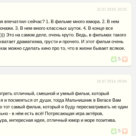
31.07.2019, 20:25
ня впечатлил сейчас? 1. В фильме много юмора. 2. В нем
онажи. 3. В нем много классных шуток. 4. В конце все
 ))) Это на самом деле, очень круто. Ведь, в фильмах такого
 хватает драматизма, грусти и прочего. И этот фильм очень
как можно сделать кино про то, что в жизни бывает всякое.
5
25.07.2014, 05:04
отреть отличный, смешной и умный фильм, который
я и посмеяться от души, тогда Мальчишник в Вегасе Вам
о тот самый фильм, который я буду пересматривать не один
льно - в нём есть всё! Потрясающая игра актёров,
ра, интересная идея, отличный юмор и море позитива.
5