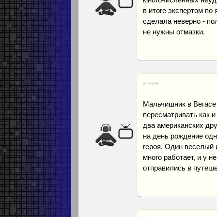
в итоге экспертом по
сделала неверно - по
не нужны отмазки.
steve
Мальчишник в Вегасе
пересматривать как и 
два американских дру
на день рождение одн
героя. Один веселый 
много работает, и у н
отправились в путеше