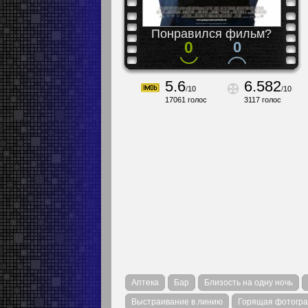
Понравился фильм?
0
0
5.6
6.582
/
10
/
10
17061
голос
3117
голос
Аптека
Бар
Близость на одну ночь
Выстраивание в линию
Горящая фотогр