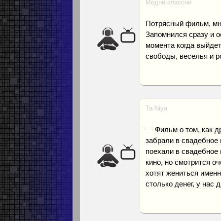
Модни классни
Потрясный фильм, мн
Запомнился сразу и о
момента когда выйде
свободы, веселья и р
Ta-Niya
— Фильм о том, как д
забрали в свадебное 
поехали в свадебное 
кино, но смотрится о
хотят жениться именн
столько денег, у нас 