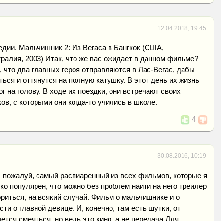
12.04.2018, 19:45
дии. Мальчишник 2: Из Вегаса в Бангкок (США,
ралия, 2003) Итак, что же вас ожидает в данном фильме?
о, что два главных героя отправляются в Лас-Вегас, дабы
ься и оттянутся на полную катушку. В этот день их жизнь
г на голову. В ходе их поездки, они встречают своих
в, с которыми они когда-то учились в школе.
4
30.08.2016, 10:19
 пожалуй, самый распиаренный из всех фильмов, которые я
ко популярен, что можно без проблем найти на него трейлер
ориться, на всякий случай. Фильм о мальчишнике и о
ти о главной девице. И, конечно, там есть шутки, от
ется смеяться, но ведь это кино, а не передача Для