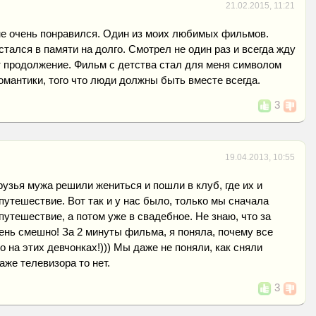
21.02.2015, 11:21
е очень понравился. Один из моих любимых фильмов.
стался в памяти на долго. Смотрел не один раз и всегда жду
т продолжение. Фильм с детства стал для меня символом
омантики, того что люди должны быть вместе всегда.
3
19.04.2013, 10:55
рузья мужа решили жениться и пошли в клуб, где их и
путешествие. Вот так и у нас было, только мы сначала
путешествие, а потом уже в свадебное. Не знаю, что за
чень смешно! За 2 минуты фильма, я поняла, почему все
о на этих девчонках!))) Мы даже не поняли, как сняли
даже телевизора то нет.
3