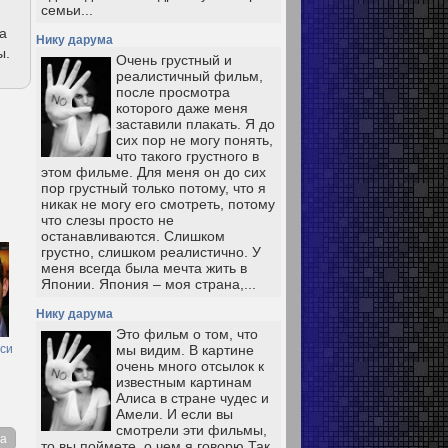
семьи...
та
Нику дарума
ы.
Очень грустный и
реалистичный фильм,
после просмотра
которого даже меня
заставили плакать. Я до
сих пор не могу понять,
что такого грустного в
этом фильме. Для меня он до сих
пор грустный только потому, что я
никак не могу его смотреть, потому
что слезы просто не
останавливаются. Слишком
грустно, слишком реалистично. У
меня всегда была мечта жить в
Японии. Япония – моя страна,...
Нику дарума
Это фильм о том, что
си
мы видим. В картине
очень много отсылок к
известным картинам
Алиса в стране чудес и
Амели. И если вы
смотрели эти фильмы,
га
то вы поймете, о чем я говорю Так