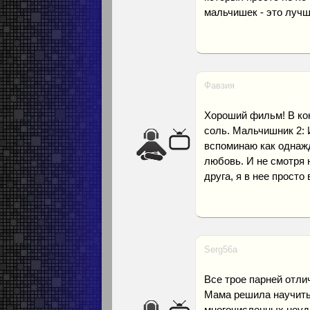
мальчишек - это лучш
Фавзия
Хороший фильм! В кон
соль. Мальчишник 2: 
вспоминаю как однажд
любовь. И не смотря 
друга, я в нее прост
Serg56a
Все трое парней отли
Мама решила научить 
многочисленных неуда