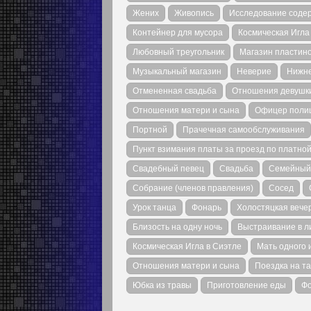
Жених
Живопись
Исследование содер
Контейнер для мусора
Космическая Игла
Любовный треугольник
Магазин пластин
Музыкальный магазин
Неверие
Нижне
Отмененная свадьба
Отношения девушки
Отношения матери и сына
Офицер поли
Портной
Прачечная самообслуживания
Пункт взимания платы за проезд по платной
Свадебный певец
Свадьба
Семейный
Собрание (членов правления)
Сосед
Урок танца
Фонарь
Холостяцкая вече
Близость на одну ночь
Выстраивание в 
Космическая Игла в Сиэтле
Мать одного и
Отношения матери и сына
Поездка на та
Юбка из травы
Приготовление еды
Фо