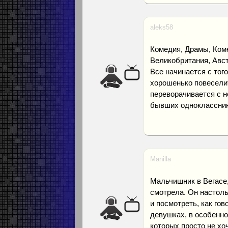
aleks58
Комедия, Драмы, Коме
Великобритания, Авст
Все начинается с тог
хорошенько повеселит
переворачивается с но
бывших однокласснико
Manilla
Мальчишник в Вегасе,
смотрела. Он настоль
и посмотреть, как гов
девушках, в особеннос
которых просто не хоч