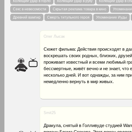
Колющий удар в горло
Колющий удар в руку
Колющий удар в сп
Секс в невесомости
Скрытая реклама товара в кино
Упоминани
Древний вампир
Смерть титульного героя
Упоминание Иуды
Олег Лысак
Сюжет фильма: Действия происходят в да
воскрешать своих родных, близких, друзей 
проживает известный и всеми любимый граф
бессмертные, живёт вечно и не знает, что
несколько дней. И вот однажды, за ним при
немедленно вернуть в мир живых.
Smit25
Дракула, снятый в Голливуде студией Warne
роману Брэма Стокера. Этот роман являетс