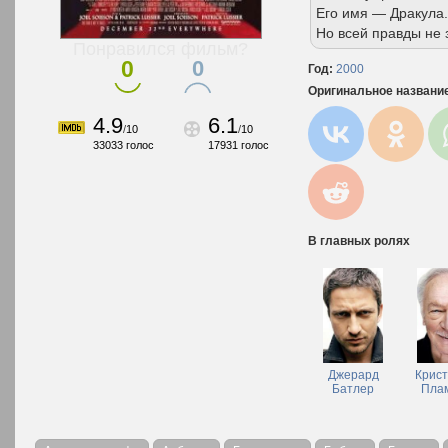
Его имя — Дракула.
Но всей правды не 
Понравился фильм?
0
0
Год:
2000
Оригинальное названи
4.9
6.1
/
10
/
10
33033
голос
17931
голос
В главных ролях
Джерард
Крис
Батлер
Пла