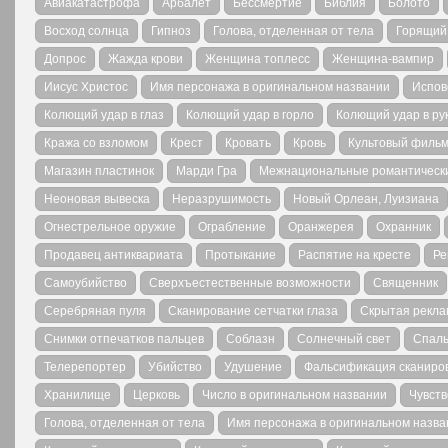
Авиакатастрофа
Арбалет
Бессмертие
Библия
Болото
Восход солнца
Гипноз
Голова, отделенная от тела
Горящий
Допрос
Жажда крови
Женщина топлесс
Женщина-вампир
Иисус Христос
Имя персонажа в оригинальном названии
Испов
Колющий удар в глаз
Колющий удар в горло
Колющий удар в ру
Кража со взломом
Крест
Кровать
Кровь
Культовый филь
Магазин пластинок
Марди Гра
Межнациональные романтическ
Неоновая вывеска
Неразрушимость
Новый Орлеан, Луизиана
Огнестрельное оружие
Ограбление
Оранжерея
Охранник
Продавец антиквариата
Протыкание
Распятие на кресте
Ре
Самоубийство
Сверхъестественные возможности
Священник
Серебряная пуля
Сканирование сетчатки глаза
Скрытая реклам
Снимки отпечатков пальцев
Соблазн
Солнечный свет
Спал
Телерепортер
Убийство
Удушение
Фальсификация сканиров
Хранилище
Церковь
Число в оригинальном названии
Чувств
Голова, отделенная от тела
Имя персонажа в оригинальном назва