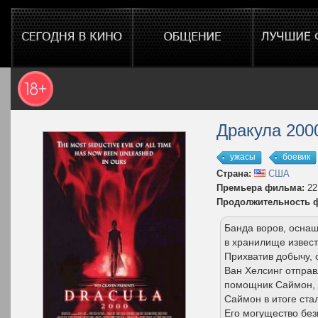
Дракула 200
ужасы
боевик
Страна:
США
Премьера фильма:
22
Продолжительность 
Банда воров, оснащ
в хранилище извест
Прихватив добычу,
Ван Хелсинг отправ
помощник Саймон, з
Саймон в итоге ста
Его могущество без