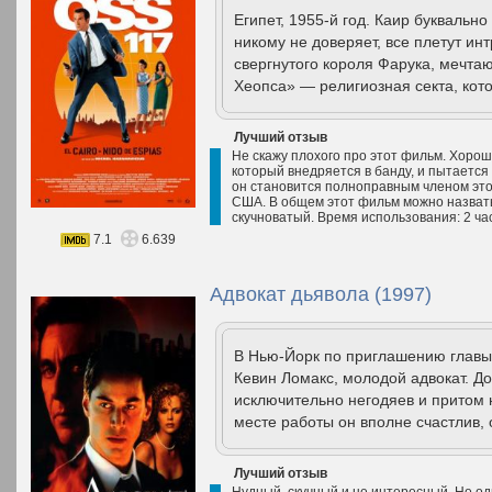
Египет, 1955-й год. Каир буквальн
никому не доверяет, все плетут ин
свергнутого короля Фарука, мечта
Хеопса» — религиозная секта, кото
Лучший отзыв
Не скажу плохого про этот фильм. Хорош
который внедряется в банду, и пытается 
он становится полноправным членом это
США. В общем этот фильм можно назвать 
скучноватый. Время использования: 2 ча
7.1
6.639
Адвокат дьявола (1997)
В Нью-Йорк по приглашению главы
Кевин Ломакс, молодой адвокат. До
исключительно негодяев и притом 
месте работы он вполне счастлив, 
Лучший отзыв