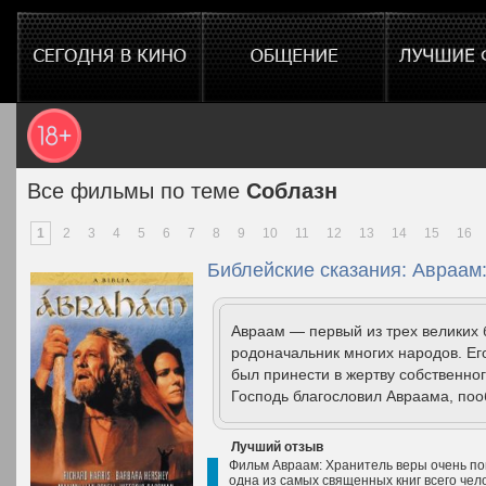
Все фильмы по теме
Соблазн
1
2
3
4
5
6
7
8
9
10
11
12
13
14
15
16
Библейские сказания: Авраам:
Авраам — первый из трех великих 
родоначальник многих народов. Его
был принести в жертву собственно
Господь благословил Авраама, поо
Лучший отзыв
Фильм Авраам: Хранитель веры очень по
одна из самых священных книг всего чел