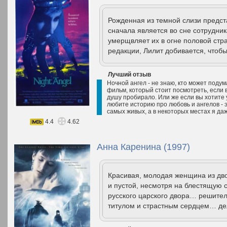
Рожденная из темной слизи предст
сначала является во сне сотрудник
умерщвляет их в огне половой ст
редакции, Лилит добивается, чтоб
Лучший отзыв
Ночной ангел - не знаю, кто может подума
фильм, который стоит посмотреть, если 
душу пробирало. Или же если вы хотите 
любите историю про любовь и ангелов - 
самых живых, а в некоторых местах я даж
4.4
4.62
Анна Каренина (1997)
Красивая, молодая женщина из дво
и пустой, несмотря на блестящую 
русского царского двора… решите
титулом и страстным сердцем… дел