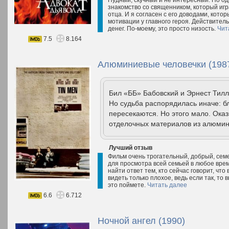
Нудный, скучный и не интересный. Но од
знакомство со священником, который игра
отца. И я согласен с его доводами, кото
мотивации у главного героя. Действитель
денег. По-моему, это просто низость.
Чит
7.5
8.164
Алюминиевые человечки (198
Бил «ББ» Бабовский и Эрнест Тилли
Но судьба распорядилась иначе: б
пересекаются. Но этого мало. Ока
отделочных материалов из алюмини
Лучший отзыв
Фильм очень трогательный, добрый, сем
для просмотра всей семьей в любое врем
найти ответ тем, кто сейчас говорит, чт
видеть только плохое, ведь если так, то
это поймете.
Читать далее
6.6
6.712
Ночной ангел (1990)