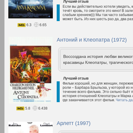
Лучший отзыв
Если вы действительно хотели увидеть, к
течёт кровь, то смотрите это кино! В зал
слабым зрением))) Мы так часто забывае
может быть. Из них шесть раз да, два ра
6.3
6.65
Антоний и Клеопатра (1972)
Воссоздана история любви великог
красавицы Клеопатры, трагическог
Лучший отзыв
Фильм хороший, но для женщин, пережив
роли – Барбара Брыльска, у которой из н
течение всего фильма. Это сильно бьёт 
история отношений Клеопатры и Марка А
где заканчивается этот фильм.
Читать д
5.8
6.438
Арлетт (1997)