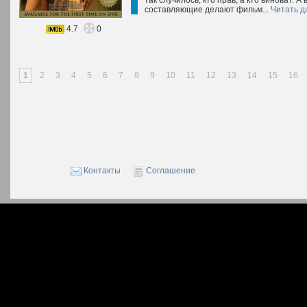
так случилось, кто прав, а кто виноват. А
составляющие делают фильм...
Читать д
4.7
0
1
2
3
4
5
6
7
8
9
10
11
12
13
14
15
16
Контакты
Соглашение