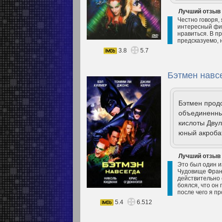
Лучший отзыв
Честно говоря, 
интересный фил
нравиться. В п
предсказуемо, 
3.8
5.7
Бэтмен навсе
Бэтмен продо
объединенны
кислоты Двул
юный акроба
Лучший отзыв
Это был один и
Чудовище Франк
действительно 
боялся, что он 
после чего я п
5.4
6.512