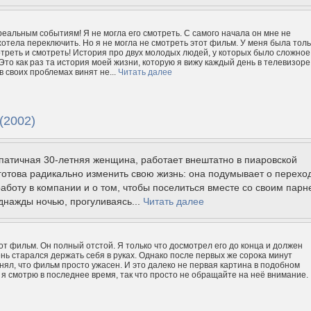
реальным событиям! Я не могла его смотреть. С самого начала он мне не
хотела переключить. Но я не могла не смотреть этот фильм. У меня была толь
треть и смотреть! История про двух молодых людей, у которых было сложное
Это как раз та история моей жизни, которую я вижу каждый день в телевизоре
в своих проблемах винят не...
Читать далее
(2002)
патичная 30-летняя женщина, работает внештатно в пиаровской
отова радикально изменить свою жизнь: она подумывает о перехо
аботу в компании и о том, чтобы поселиться вместе со своим парн
днажды ночью, прогуливаясь...
Читать далее
от фильм. Он полный отстой. Я только что досмотрел его до конца и должен
чень старался держать себя в руках. Однако после первых же сорока минут
нял, что фильм просто ужасен. И это далеко не первая картина в подобном
 я смотрю в последнее время, так что просто не обращайте на неё внимание.