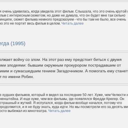
я очень удивилась, когда увидела этот фильм. Слышала, что это очень крутой 
ьм с интересным сюжетом, но даже не думала, что он будет мне так сильно
ринципе, сюжет фильма немного предсказуем - что бы там не было, все очень
но это не портит весь фильм в целом.
Читать далее
гда (1995)
лжает войну со злом. На этот раз ему предстоит биться с двумя
ми злодеями: бывшим окружным прокурором пострадавшим от
иким и сумасшедшим гением Загадочником. А помогать ему станет
т по имени Робин.
з худших фильмов, который я видел за последние 50 лет. Хуже, чем Челюсти 
енштейна. И еще хуже, чем все фильмы, где появлялся Фредди Крюгер. Он
страшный и жуткий. Я испугался, когда фильм вообще начался, потому что
продолжится, и я не буду знать, куда идти. Но мы посмотрели его за десять ми
росто выбежал из кинотеатра.
Читать далее