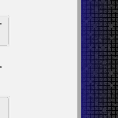
ом
и
са.