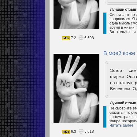
Лучший отзыв
Фильм снят по 
понравился. Я 
одна мысль смо
время в жизни. 
Вот только они 
7.2
6.598
В моей коже 
Эстер — сим
фирме. Она г
на штатную р
Венсаном. О
Лучший отзыв
Не смотрите эт
сказать, что о
просмотра я по
жанре, которую
Читать далее
6.3
5.618