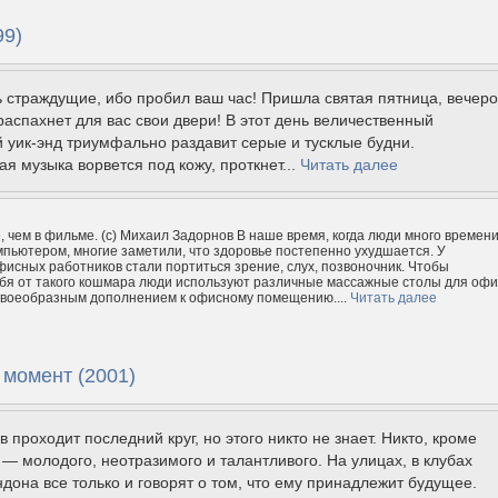
99)
 страждущие, ибо пробил ваш час! Пришла святая пятница, вечер
распахнет для вас свои двери! В этот день величественный
 уик-энд триумфально раздавит серые и тусклые будни.
я музыка ворвется под кожу, проткнет...
Читать далее
, чем в фильме. (с) Михаил Задорнов В наше время, когда люди много времен
мпьютером, многие заметили, что здоровье постепенно ухудшается. У
исных работников стали портиться зрение, слух, позвоночник. Чтобы
бя от такого кошмара люди используют различные массажные столы для офи
своеобразным дополнением к офисному помещению....
Читать далее
 момент (2001)
в проходит последний круг, но этого никто не знает. Никто, кроме
— молодого, неотразимого и талантливого. На улицах, в клубах
дона все только и говорят о том, что ему принадлежит будущее.