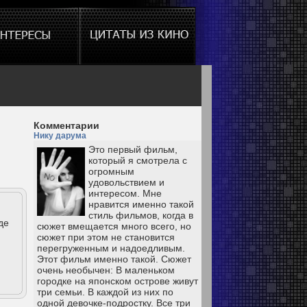
Комментарии
Нику дарума
Это первый фильм,
который я смотрела с
огромным
удовольствием и
интересом. Мне
нравится именно такой
стиль фильмов, когда в
де
сюжет вмещается много всего, но
сюжет при этом не становится
перегруженным и надоедливым.
Этот фильм именно такой. Сюжет
очень необычен: В маленьком
городке на японском острове живут
три семьи. В каждой из них по
одной девочке-подростку. Все три