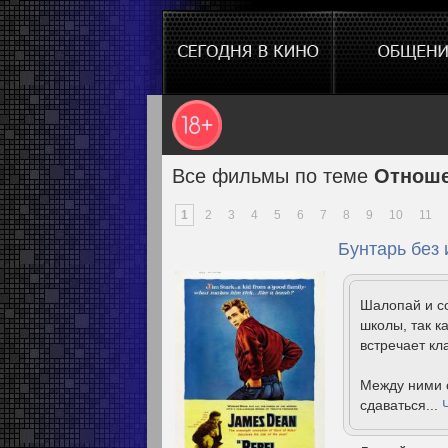
Все фильмы по теме
Отноше
1
2
3
4
5
6
7
8
9
10
11
Бунтарь без 
Шалопай и с
школы, так ка
встречает кл
Между ними с
сдаваться...