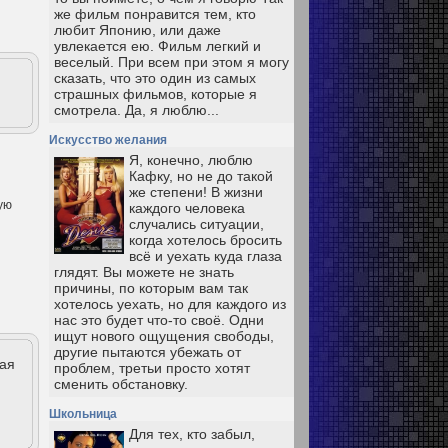
же фильм понравится тем, кто
любит Японию, или даже
увлекается ею. Фильм легкий и
веселый. При всем при этом я могу
сказать, что это один из самых
страшных фильмов, которые я
смотрела. Да, я люблю...
Искусство желания
Я, конечно, люблю
Кафку, но не до такой
же степени! В жизни
кую
каждого человека
случались ситуации,
когда хотелось бросить
всё и уехать куда глаза
глядят. Вы можете не знать
причины, по которым вам так
хотелось уехать, но для каждого из
нас это будет что-то своё. Одни
ищут нового ощущения свободы,
другие пытаются убежать от
ная
проблем, третьи просто хотят
сменить обстановку.
Школьница
Для тех, кто забыл,