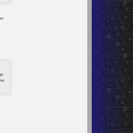
ко
.
де
ем