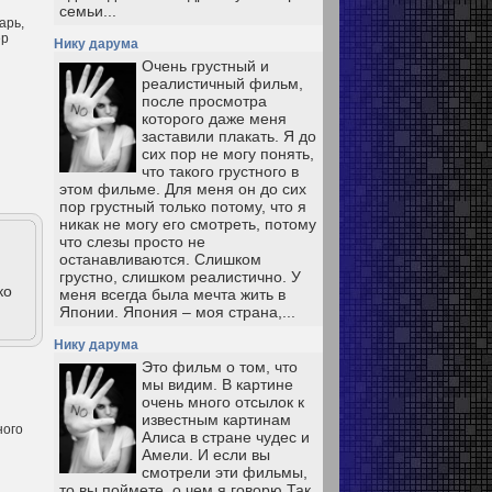
семьи...
арь,
ер
Нику дарума
Очень грустный и
реалистичный фильм,
после просмотра
которого даже меня
заставили плакать. Я до
сих пор не могу понять,
что такого грустного в
этом фильме. Для меня он до сих
пор грустный только потому, что я
никак не могу его смотреть, потому
что слезы просто не
останавливаются. Слишком
грустно, слишком реалистично. У
ко
меня всегда была мечта жить в
Японии. Япония – моя страна,...
Нику дарума
Это фильм о том, что
мы видим. В картине
очень много отсылок к
известным картинам
ного
Алиса в стране чудес и
Амели. И если вы
смотрели эти фильмы,
то вы поймете, о чем я говорю Так