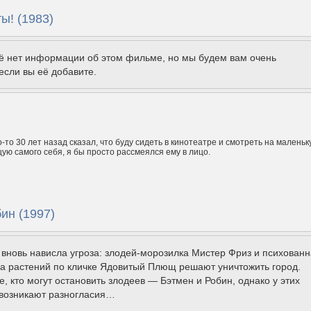
ты! (1983)
щё нет информации об этом фильме, но мы будем вам очень
если вы её добавите.
-то 30 лет назад сказал, что буду сидеть в кинотеатре и смотреть на малень
щую самого себя, я бы просто рассмеялся ему в лицо.
ин (1997)
вновь нависла угроза: злодей-морозилка Мистер Фриз и психован
а растений по кличке Ядовитый Плющ решают уничтожить город.
, кто могут остановить злодеев — Бэтмен и Робин, однако у этих
 возникают разногласия…