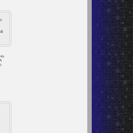
о
ей
 Но
А
о
.