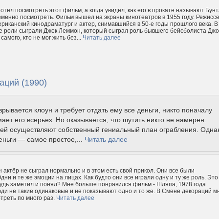
отел посмотреть этот фильм, а когда увидел, как его в прокате называют Бунт
менно посмотреть. Фильм вышел на экраны кинотеатров в 1955 году. Режисс
риканский кинодраматург и актер, снимавшийся в 50-е годы прошлого века. В
 роли сыграли Джек Леммон, который сыграл роль бывшего бейсболиста Джо
амого, кто не мог жить без...
Читать далее
аций (1990)
 врывается клоун и требует отдать ему все деньги, никто поначалу
ает его всерьез. Но оказывается, что шутить никто не намерен:
зей осуществляют собственный гениальный план ограбления. Одна
еньги — самое простое,...
Читать далее
н актёр не сыграл нормально и в этом есть свой прикол. Они все были
ни и те же эмоции на лицах. Как будто они все играли одну и ту же роль. Это
удь заметил и понял? Мне больше понравился фильм - Шляпа, 1978 года
юди не такие одинаковые и не показывают одно и то же. В Смене декораций м
треть по много раз.
Читать далее