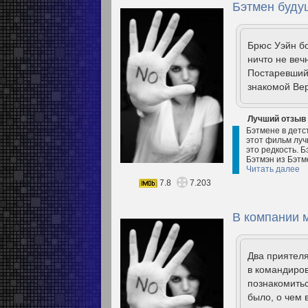
Бэтмен буду
Брюс Уэйн бо
ничто не веч
Постаревший 
знакомой Вер
Лучший отзыв
Бэтмене в детс
этот фильм луч
это редкость. Б
Бэтмэн из Бэтм
Читать далее
7.8
7.203
В компании 
Два приятеля
в командиро
познакомитьс
было, о чем 