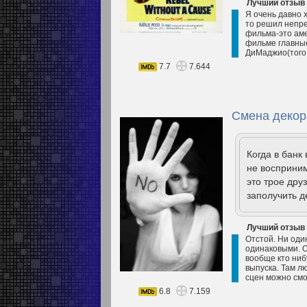
Лучший отзыв
Я очень давно х
то решил непре
фильма-это аме
фильме главные
ДиМаджио(того с
7.7
7.644
Смена декор
Когда в банк
не восприним
это трое дру
заполучить д
Лучший отзыв
Отстой. Ни оди
одинаковыми. Од
вообще кто ниб
выпуска. Там л
сцен можно смо
6.8
7.159