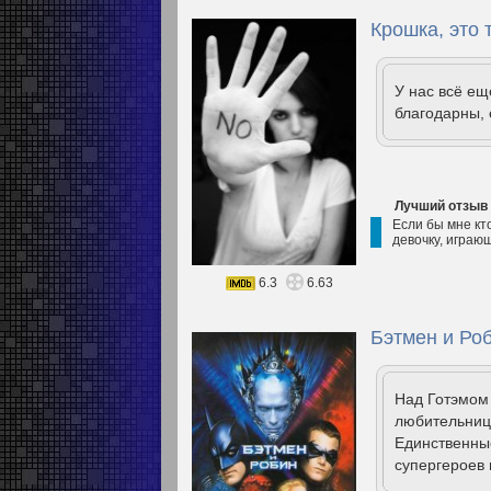
Крошка, это 
У нас всё е
благодарны, 
Лучший отзыв
Если бы мне кто
девочку, играю
6.3
6.63
Бэтмен и Роб
Над Готэмом 
любительниц
Единственные
супергероев