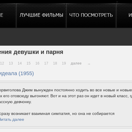
>
ния девушки и парня
12
13
14
15
16
17
18
19
далее
→
идеала (1955)
орвиголова Джим вынужден постоянно ходить во все новые и новые
к его отовсюду выгоняют. Вот и на этот раз он идет в новый класс, г
ассную девчонку.
разу возникает взаимная симпатия, но она не собирается
Читать далее