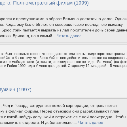
щего: Полнометражный фильм (1999)
ролся с преступниками в образе Бэтмена достаточно долго. Однак
но. Когда ему было 55 лет, он совершил свою последнюю вылазку.
Брюс Уэйн пытается вырвать из лап похитителей дочь своей давн
оники Вриланд, но в самый...
Читать далее
тве был настолько хорош, что его даже хотели снять в виде короткометражки.
ше! Хотя бы потому, что Брюс Уэйн в нем действительно похож на подростка. 
этмэн в моём детстве. (и, кстати, я никогда раньше не видел Бэтмена). (на фот
ен и Робин 1992 года) У меня двое детей. Старшему 12, младшей – 5 месяцев
мужчин (1997)
, Чед и Говард, сотрудники некоей корпорации, отправляются
вку в филиал фирмы. Перед отъездом они разрабатывают план:
я с какой-нибудь девушкой и встречаться с ней поочередно. Чтобы
вспомнить в старости. И действительно:...
Читать далее