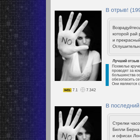
В отрыв! (19
Возрадуйтесь
которой рай 
и прекрасный
Оглушительна
Лучший отзыв
Похмелье круче
проводят за ко
большинства оф
обезопасить се
Они являются 
7.1
7.342
В последний
Стрелки часо
Билли Берна 
и офисах Лон