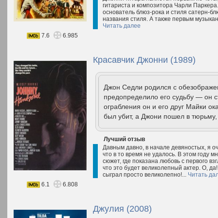
гитариста и композитора Чарли Паркера
основатель блюз-рока и стиля сатерн-блю
названия стиля. А также первым музыка
Читать далее
7.6
6.985
Красавчик Джонни (1989)
Джон Седли родился с обезображен
предопределило его судьбу — он с
ограбления он и его друг Майки о
был убит, а Джони пошел в тюрьму, 
Лучший отзыв
Давным давно, в начале девяностых, я оч
что в то время не удалось. В этом году 
сюжет, где показана любовь с первого вз
что это будет великолепный актер. О, да!
сыграл просто великолепно!...
Читать да
6.1
6.808
Джулия (2008)