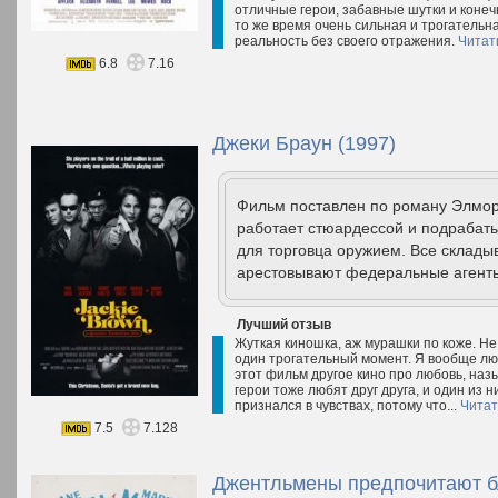
отличные герои, забавные шутки и конеч
то же время очень сильная и трогательна
реальность без своего отражения.
Читат
6.8
7.16
Джеки Браун (1997)
Фильм поставлен по роману Элмор
работает стюардессой и подрабаты
для торговца оружием. Все складыв
арестовывают федеральные агенты
Лучший отзыв
Жуткая киношка, аж мурашки по коже. Не 
один трогательный момент. Я вообще лю
этот фильм другое кино про любовь, наз
герои тоже любят друг друга, и один из н
признался в чувствах, потому что...
Читат
7.5
7.128
Джентльмены предпочитают б