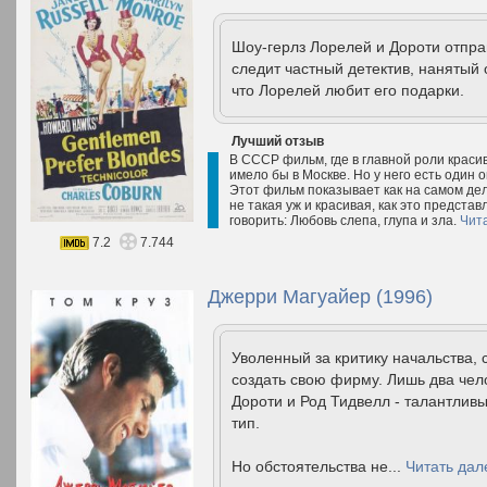
Шоу-герлз Лорелей и Дороти отпра
следит частный детектив, нанятый
что Лорелей любит его подарки.
Лучший отзыв
В СССР фильм, где в главной роли красив
имело бы в Москве. Но у него есть один 
Этот фильм показывает как на самом де
не такая уж и красивая, как это предста
говорить: Любовь слепа, глупа и зла.
Чит
7.2
7.744
Джерри Магуайер (1996)
Уволенный за критику начальства,
создать свою фирму. Лишь два чел
Дороти и Род Тидвелл - талантлив
тип.
Но обстоятельства не...
Читать дал