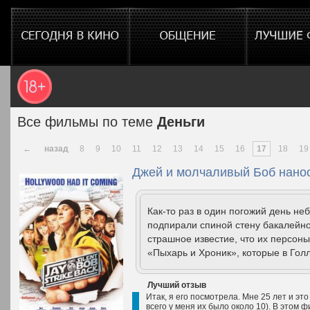
Все фильмы по теме
Деньги
←
назад
8
9
10
11
12
13
14
15
16
17
18
19
Джей и молчаливый Боб нанос
Как-то раз в один погожий день не
подпирали спиной стену бакалейно
страшное известие, что их персоны
«Пыхарь и Хроник», которые в Гол
Лучший отзыв
Итак, я его посмотрела. Мне 25 лет и это
всего у меня их было около 10). В этом ф