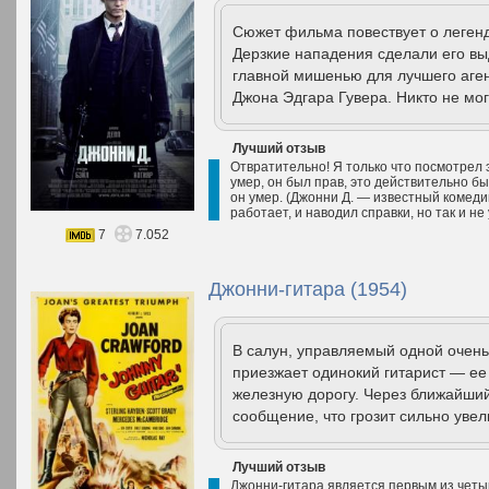
Сюжет фильма повествует о леген
Дерзкие нападения сделали его в
главной мишенью для лучшего аге
Джона Эдгара Гувера. Никто не мог
Лучший отзыв
Отвратительно! Я только что посмотрел 
умер, он был прав, это действительно была
он умер. (Джонни Д. — известный комеди
работает, и наводил справки, но так и не 
7
7.052
Джонни-гитара (1954)
В салун, управляемый одной очен
приезжает одинокий гитарист — ее
железную дорогу. Через ближайши
сообщение, что грозит сильно увел
Лучший отзыв
Джонни-гитара является первым из четы