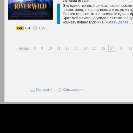
Лучший отзыв
Это единственный фильм, после просмотр
посмотрела, то сразу пошла и вымыла ру
Снится мне сон, что я в комнате одна с 
Брат мой ничего не увидел. Я тоже. Но вд
комнату вошел мужчина.
Читать далее
6.4
7.293
←
назад
8
9
10
11
12
13
14
15
16
17
18
19
Контакты
Соглашение