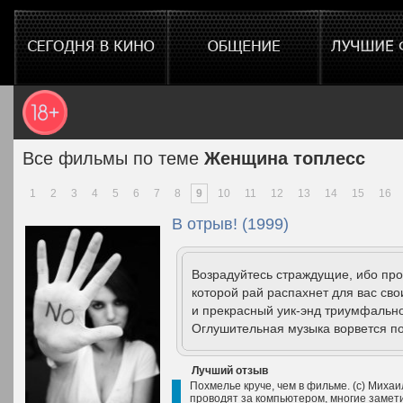
Все фильмы по теме
Женщина топлесс
1
2
3
4
5
6
7
8
9
10
11
12
13
14
15
16
В отрыв! (1999)
Возрадуйтесь страждущие, ибо про
которой рай распахнет для вас сво
и прекрасный уик-энд триумфально
Оглушительная музыка ворвется под
Лучший отзыв
Похмелье круче, чем в фильме. (с) Миха
проводят за компьютером, многие замети