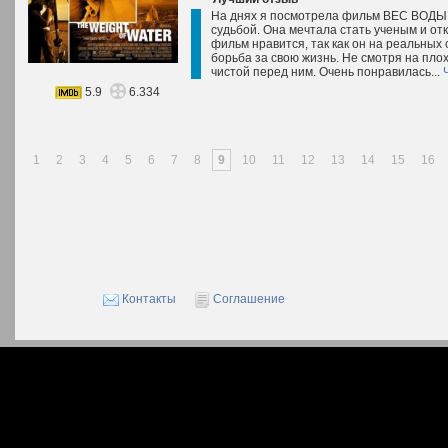
На днях я посмотрела фильм ВЕС ВОДЫ 
судьбой. Она мечтала стать ученым и отк
фильм нравится, так как он на реальных 
борьба за свою жизнь. Не смотря на пло
чистой перед ним. Очень понравилась...
5.9
6.334
1
2
3
4
5
6
7
8
9
10
11
12
13
14
15
16
Контакты
Соглашение