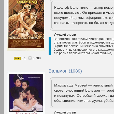
Рудольф Валентино — актер немого
всего шесть лет. Он приехал в Аме
посудомойщиком, официантом, жиг
как начал танцевать на балах за ден
Лучший отзыв
Валентино - это фильм-биография леген
стать первым актёром и модельером в о
В фильме показаны несколько значимых л
бедности, до становления его как художн
его роль в первом итальянском фильме,..
6.1
6.788
Вальмон (1989)
Маркиза де Мертей — гениальный 
свете. Блестящий Вальмон — геро
и покинутых. Острейший аромат да
обольщение, измены, дуэли, убийс
Лучший отзыв