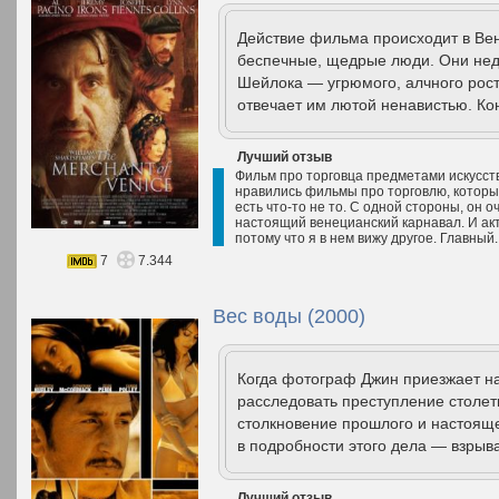
Действие фильма происходит в Вен
беспечные, щедрые люди. Они не
Шейлока — угрюмого, алчного рос
отвечает им лютой ненавистью. Кон
Лучший отзыв
Фильм про торговца предметами искусств
нравились фильмы про торговлю, которы
есть что-то не то. С одной стороны, он 
настоящий венецианский карнавал. И ак
потому что я в нем вижу другое. Главный.
7
7.344
Вес воды (2000)
Когда фотограф Джин приезжает н
расследовать преступление столет
столкновение прошлого и настоящег
в подробности этого дела — взрыва
Лучший отзыв