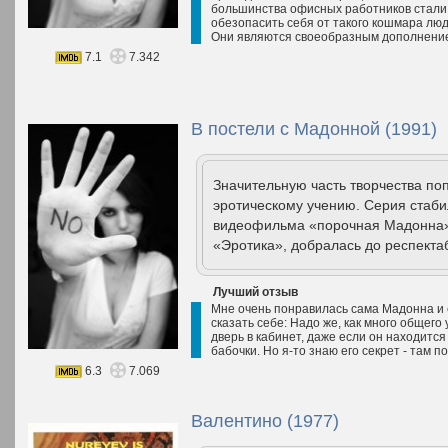
большинства офисных работников стали 
обезопасить себя от такого кошмара лю
Они являются своеобразным дополнение
7.1
7.342
В постели с Мадонной (1991)
Значительную часть творчества по
эротическому учению. Серия стаб
видеофильма «порочная Мадонна»,
«Эротика», добралась до респектаб
Лучший отзыв
Мне очень понравилась сама Мадонна и её
сказать себе: Надо же, как много общего 
дверь в кабинет, даже если он находится
бабочки. Но я-то знаю его секрет - там 
6.3
7.069
Валентино (1977)