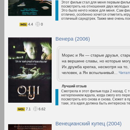
Этот фильм стал для меня первым фильм
посмотреть на отношения двух молодых л
Это было нечто новое для меня. Сам фил
отлично, особенно хочется отметить игр
отличный саундтрек. Также мне очень по
4.4
0
Венера (2006)
Морис и Ян — старые друзья, стар
на вершине славы, но которые могу
Их дружба крепка, несмотря на то
человек, а Ян вспыльчивый...
Читат
Лучший отзыв
Смотрела я этот фильм года 2 назад. С т
нетерпением ждала, когда смогу его пере
посмотреть его снова и снова. Сюжет в 
таки, эта идея должна быть интересна те
7.1
6.62
Венецианский купец (2004)