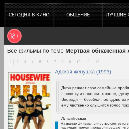
Все фильмы по теме
Мертвая обнаженная
1
2
3
4
5
6
7
8
9
10
11
12
Адская жёнушка (1993)
Джон решает свои семейные проб
в розетку и подносит к ванне, где 
Впереди — безоблачное вдовство и 
ему явственно слышится голос поко
Лучший отзыв
Название фильма полностью соответству
наступает момент, когда они решают, что 