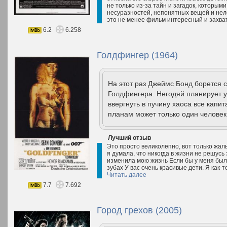
не только из-за тайн и загадок, которым
несуразностей, непонятных вещей и нел
это не менее фильм интересный и захв
6.2
6.258
Голдфингер (1964)
На этот раз Джеймс Бонд борется 
Голдфингера. Негодяй планирует у
ввергнуть в пучину хаоса все кап
планам может только один человек.
Лучший отзыв
Это просто великолепно, вот только жаль
я думала, что никогда в жизни не решусь 
изменила мою жизнь Если бы у меня была
зубах У вас очень красивые дети. Я как-
Читать далее
7.7
7.692
Город грехов (2005)