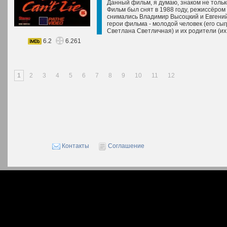
Данный фильм, я думаю, знаком не толь
Фильм был снят в 1988 году, режиссёром
снимались Владимир Высоцкий и Евгени
герои фильма - молодой человек (его сыг
Светлана Светличная) и их родители (их
6.2
6.261
1
2
3
4
5
6
7
8
9
10
11
12
Контакты
Соглашение