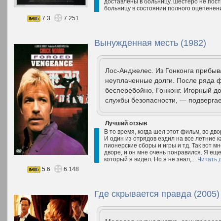
доставлены в больницу, шестеро не постр
больницу в состоянии полного оцепенен
7.3
7.251
Вынужденная месть (1982)
Лос-Анджелес. Из Гонконга прибыв
неуплаченные долги. После ряда 
бесперебойно. Гонконг. Игорный д
службы безопасности, — подвергае
Лучший отзыв
В то время, когда шел этот фильм, во дв
И один из отрядов ездил на все летние к
пионерские сборы и игры и тд. Так вот мн
дворе, и он мне очень понравился. Я ещ
который я видел. Но я не знал,...
Читать 
5.6
6.148
Где скрывается правда (2005)