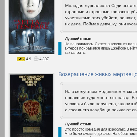
Молодая журналистка Сэди пытаетс
странные и страшные кровавые уб
участниками этих убийств, решают,
их дела. Поймав девушку, они куса
Лучший отзыв
Не понравилось. Сюжет высосан из пальц
актёров понравился лишь Джейсон Бейтма
так сыграть.
4.9
4.807
Возвращение живых мертвецо
На захолустном медицинском склад
попавшие туда много лет назад. В
упаковки была нарушена, ядовитый
с соседнего кладбища покидают сво
Лучший отзыв
Это просто комедия для взрослых. В не
Мне было смешно до слез. На обратном 