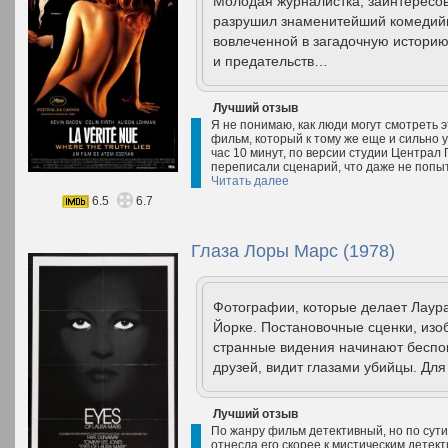
Молодая журналистка, заинтересо
разрушил знаменитейший комедийн
вовлеченной в загадочную историю
и предательств…
Лучший отзыв
Я не понимаю, как люди могут смотреть 
фильм, который к тому же еще и сильно
час 10 минут, по версии студии Централ 
переписали сценарий, что даже не попыт
Читать далее
6.5
6.7
Глаза Лоры Марс (1978)
Фотографии, которые делает Лаура
Йорке. Постановочные сценки, из
странные видения начинают беспок
друзей, видит глазами убийцы. Для 
Лучший отзыв
По жанру фильм детективный, но по сути
отнесла его скорее к мистическим детек