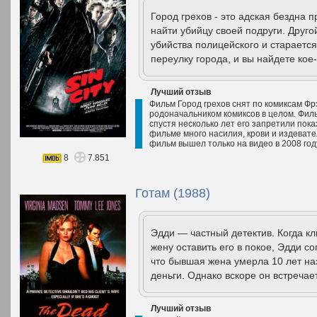
Город грехов - это адская бездна 
найти убийцу своей подруги. Друг
убийства полицейского и старается
переулку города, и вы найдете кое-
Лучший отзыв
Фильм Город грехов снят по комиксам Фр
родоначальником комиксов в целом. Филь
спустя несколько лет его запретили пока
фильме много насилия, крови и издевате
фильм вышел только на видео в 2008 году.
8
7.851
Готам (1988)
Эдди — частный детектив. Когда к
жену оставить его в покое, Эдди с
что бывшая жена умерла 10 лет наз
деньги. Однако вскоре он встречае
Лучший отзыв