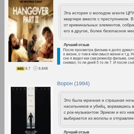
Эта история о молодом агенте ЦРУ
квартире вместе с преступником. В
от криминальных элементов, собра
его в другое, более безопасное ме
Лучший отзыв
После просмотра фильма я долго думал на
о жизни, о том в чём смысл жизни и т.д. 
сне я видел как сам режисёр фильма, сни
снимал, то ли дней 5 то ли 7. И после с
6.7
6.848
Ворон (1994)
Это была мрачная и страшная ночь
насильников и убийц, ворвавшись 
с рок-музыкантом Эриком и его не
выбирается из могилы и отправляет
Лучший отзыв