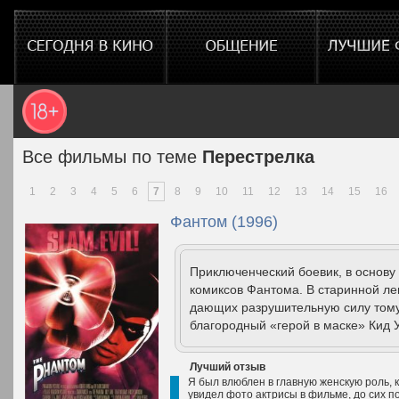
Все фильмы по теме
Перестрелка
1
2
3
4
5
6
7
8
9
10
11
12
13
14
15
16
Фантом (1996)
Приключенческий боевик, в основу
комиксов Фантома. В старинной ле
дающих разрушительную силу тому,
благородный «герой в маске» Кид У
Лучший отзыв
Я был влюблен в главную женскую роль, 
увидел фото актрисы в фильме, до сих по