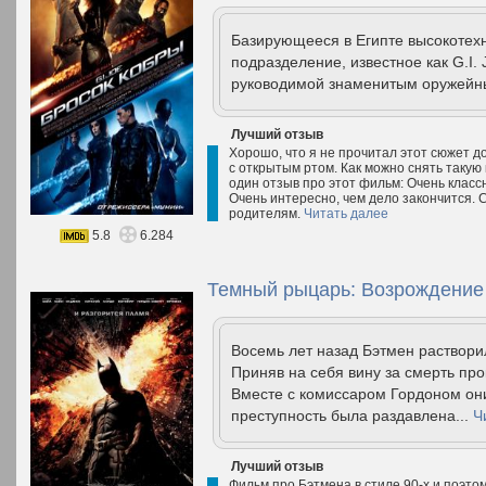
Базирующееся в Египте высокотех
подразделение, известное как G.I.
руководимой знаменитым оружейн
Лучший отзыв
Хорошо, что я не прочитал этот сюжет 
с открытым ртом. Как можно снять такую
один отзыв про этот фильм: Очень клас
Очень интересно, чем дело закончится.
родителям.
Читать далее
5.8
6.284
Темный рыцарь: Возрождение 
Восемь лет назад Бэтмен растворил
Приняв на себя вину за смерть про
Вместе с комиссаром Гордоном они
преступность была раздавлена...
Ч
Лучший отзыв
Фильм про Бэтмена в стиле 90-х и поэто