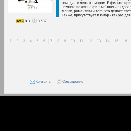
комедию с легким юмором. В фильме при
немного похож на фильм Спасти рядового
любви, романтики и того, что делает это
Так же, присутствует и юмор - как раз для.
8.3
8.537
1
2
3
4
5
6
7
8
9
10
11
12
13
14
15
16
Контакты
Соглашение