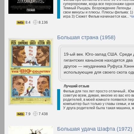
супергероями, когда все персонажи одно
Темный Рыцарь: Возрождение Легенды . В
свои минусы и плюсы. Плюсы фильма: 1)
игра 3) Сюжет Фильм начинается как...
Чи
8.4
8.136
Большая страна (1958)
19-ый век. Юго-запад США. Среди 
гигантских каньонов находятся дв
другое — неудачника Руфуса Хэнн
использующие для своего скота оди
Лучший отзыв
Фильм для тех лет просто отличный.. Юмо
советую всем, думаю, многие из вас его в
родителей, в моей комнате появился пе
компьютер был только у главы семьи, и 
У друга родителей была такая машина, к
7.9
7.438
Большая удача Шафта (1972)