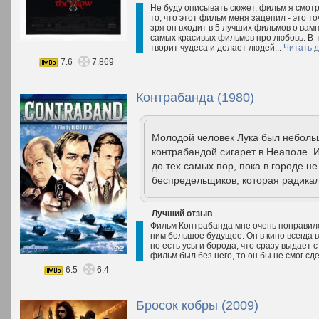
Не буду описывать сюжет, фильм я смотр
то, что этот фильм меня зацепил - это то
зря он входит в 5 лучших фильмов о вамп
самых красивых фильмов про любовь. В-т
творит чудеса и делает людей...
Читать 
7.6
7.869
Контрабанда (1980)
Молодой человек Лука был неболь
контрабандой сигарет в Неаполе. И
до тех самых пор, пока в городе н
беспредельщиков, которая радикал
Лучший отзыв
Фильм Контрабанда мне очень понравилс
ним большое будущее. Он в кино всегда 
но есть усы и борода, что сразу выдает 
фильм был без него, то он бы не смог с
6.5
6.4
Бросок кобры (2009)