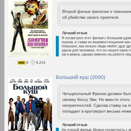
Второй фильм трилогии о темноко
об убийстве своего приятеля.
Лучший отзыв
Я посмотрел этот фильм с большим удов
героев, а также их взаимоотношения как 
показано, как сильно люди любят друг др
удача для человека, что он нашел свою п
уж и важна, однако именно на работе люд
6
6.214
Большой куш (2000)
Четырехпалый Френки должен был 
своему боссу Эви. Но вместо этого
неприятностей. Сделав ставку на 
попадает в круговорот весьма неж
Лучший отзыв
Не плохой фильм. Можно посмотреть с д