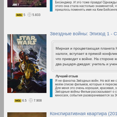
Бесинджер. И это тоже правда! Однажды 
этого она стала настолько знаменитой, 
пришлось поменять имя на Ким Бейсинг
5
5.833
Звездные войны: Эпизод 1 - С
Мирная и процветающая планета Н
налоги, вступает в прямой конфли
что приводит к войне. На стороне 
два рыцаря-джедая: учитель и учен
Лучший отзыв
Я не фанатка Звёздных войн. Но всё же 
моём списке фильмов, которые я пересма
Для меня это очень хорошая, красивая, 
Звёздные войны Фильм рассказывает о 
киносаги, события разворачиваются за 30
6.5
7.908
Конспиративная квартира (201