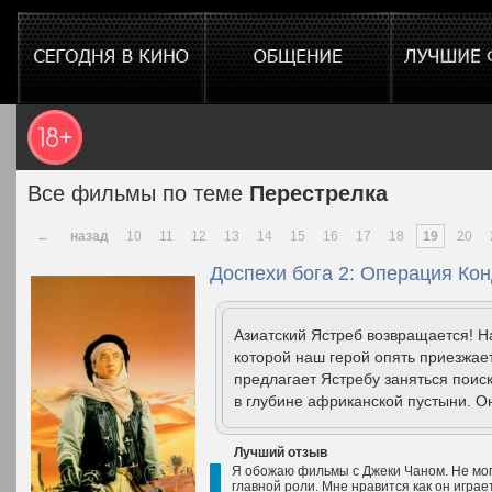
Все фильмы по теме
Перестрелка
←
назад
10
11
12
13
14
15
16
17
18
19
20
Доспехи бога 2: Операция Кон
Азиатский Ястреб возвращается! На
которой наш герой опять приезжае
предлагает Ястребу заняться поис
в глубине африканской пустыни. Он
Лучший отзыв
Я обожаю фильмы с Джеки Чаном. Не могу
главной роли. Мне нравится как он играет