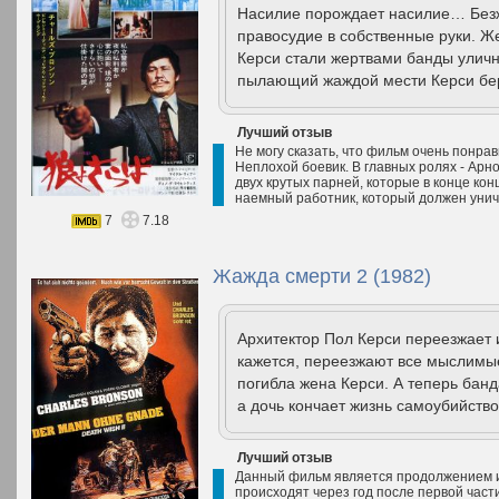
Насилие порождает насилие… Безж
правосудие в собственные руки. Ж
Керси стали жертвами банды улич
пылающий жаждой мести Керси бере
Лучший отзыв
Не могу сказать, что фильм очень понра
Неплохой боевик. В главных ролях - Ар
двух крутых парней, которые в конце конц
наемный работник, который должен унич
7
7.18
Жажда смерти 2 (1982)
Архитектор Пол Керси переезжает 
кажется, переезжают все мыслимы
погибла жена Керси. А теперь банд
а дочь кончает жизнь самоубийств
Лучший отзыв
Данный фильм является продолжением и
происходят через год после первой части.