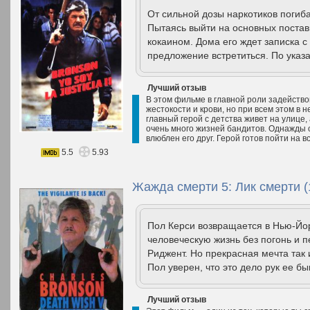
От сильной дозы наркотиков погиб
Пытаясь выйти на основных постав
кокаином. Дома его ждет записка с
предложение встретиться. По указ
Лучший отзыв
В этом фильме в главной роли задейство
жестокости и крови, но при всем этом в 
главный герой с детства живет на улице,
очень много жизней бандитов. Однажды о
влюблен его друг. Герой готов пойти на вс
5.5
5.93
Жажда смерти 5: Лик смерти (
Пол Керси возвращается в Нью-Йо
человеческую жизнь без погонь и 
Риджент. Но прекрасная мечта так 
Пол уверен, что это дело рук ее б
Лучший отзыв