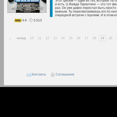
Этот фильм — один из тех, которые ты с
и есть. )) Жажда Тарантино — это тот ф
раз. Он уже давно перестал быть просто
важным. Ты пересматриваешь его по нес
очередной встречи с героями. И в этом е
4.9
5.513
←
назад
10
11
12
13
14
15
16
17
18
19
20
Контакты
Соглашение