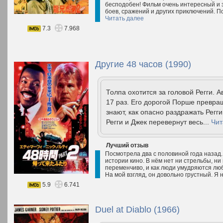
бесподобен! Фильм очень интересный и з
боев, сражений и других приключений. П
Читать далее
7.3
7.968
Другие 48 часов (1990)
Толпа охотится за головой Регги. А
17 раз. Его дорогой Порше превра
знают, как опасно раздражать Регги
Регги и Джек перевернут весь...
Чит
Лучший отзыв
Посмотрела два с половиной года назад.
истории кино. В нём нет ни стрельбы, ни 
переменчиво, и как люди умудряются люби
На мой взгляд, он довольно грустный. Я
5.9
6.741
Duel at Diablo (1966)