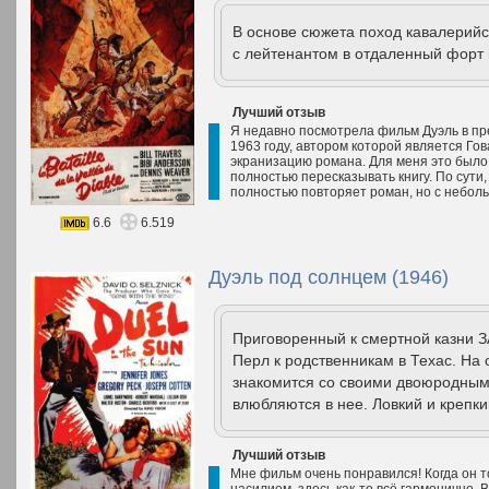
В основе сюжета поход кавалерийс
с лейтенантом в отдаленный форт 
Лучший отзыв
Я недавно посмотрела фильм Дуэль в пре
1963 году, автором которой является Гов
экранизацию романа. Для меня это было 
полностью пересказывать книгу. По сути,
полностью повторяет роман, но с небол
6.6
6.519
Дуэль под солнцем (1946)
Приговоренный к смертной казни З
Перл к родственникам в Техас. На
знакомится со своими двоюродным
влюбляются в нее. Ловкий и крепк
Лучший отзыв
Мне фильм очень понравился! Когда он т