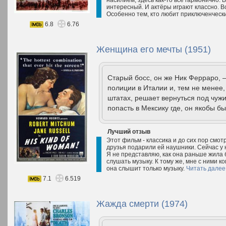
насилием, здесь как-то всё гармонично. 
интересный. И актёры играют классно. 
Особенно тем, кто любит приключенчес
6.8
6.76
Женщина его мечты (1951)
Старый босс, он же Ник Ферраро, 
полиции в Италии и, тем не менее
штатах, решает вернуться под чуж
попасть в Мексику где, он якобы бы
Лучший отзыв
Этот фильм - классика и до сих пор смо
друзья подарили ей наушники. Сейчас у 
Я не представляю, как она раньше жила 
слушать музыку. К тому же, мне с ними к
она слышит только музыку.
Читать далее
7.1
6.519
Жажда смерти (1974)