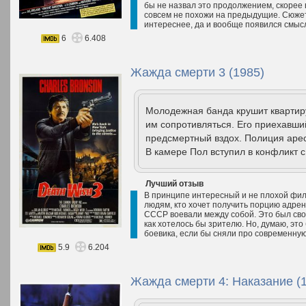
бы не назвал это продолжением, скорее в
совсем не похожи на предыдущие. Сюжет
интереснее, да и вообще появился смысл
6
6.408
Жажда смерти 3 (1985)
Молодежная банда крушит квартиру
им сопротивляться. Его приехавши
предсмертный вздох. Полиция арес
В камере Пол вступил в конфликт с
Лучший отзыв
В принципе интересный и не плохой фильм
людям, кто хочет получить порцию адрен
СССР воевали между собой. Это был свое
как хотелось бы зрителю. Но, думаю, эт
боевика, если бы сняли про современную 
5.9
6.204
Жажда смерти 4: Наказание (