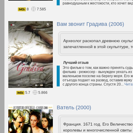
равнодушным к жестокости, кто хочет вид
8
7.585
Вам звонит Градива (2006)
Археолог раскопал древнюю скульп
запечатленной в этой скульптуре,
Лучший отзыв
Это фильм о том, как важно принять судьб
фильма - режиссер - вынужден уехать из 
маленьком поселке на берегу моря. Его 
отъезда подает на развод, оставив мужу
с другого конца страны. Спустя 20...
Чита
5.7
5.866
Ватель (2000)
Франция. 1671 год. Его Величеств
королевы и многочисленной свиты 