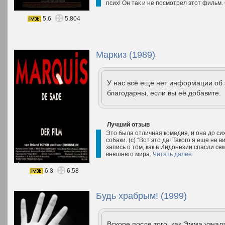
псих! Он так и не посмотрел этот фильм.
5.6
5.804
Маркиз (1989)
У нас всё ещё нет информации об
благодарны, если вы её добавите.
Лучший отзыв
Это была отличная комедия, и она до си
собаки. (с) “Вот это да! Такого я еще не 
запись о том, как в Индонезии спасли с
внешнего мира.
Читать далее
6.8
6.58
Будь храбрым! (1999)
Вскоре после того, как Эмма узнал