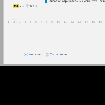
писал об отрицательных моментах. Так ка
7.1
6.771
1
2
3
4
5
6
7
8
9
10
11
12
13
14
15
16
Контакты
Соглашение