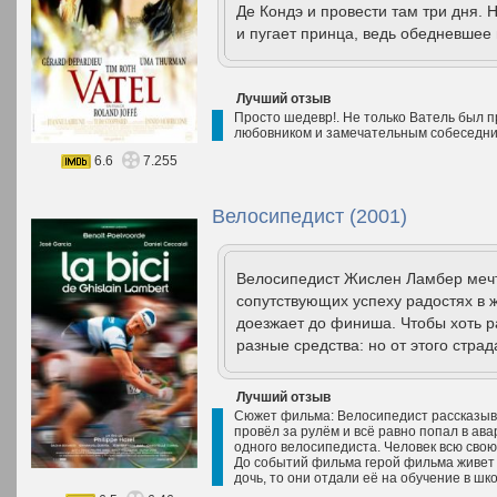
Де Кондэ и провести там три дня.
и пугает принца, ведь обедневшее 
Лучший отзыв
Просто шедевр!. Не только Ватель был 
любовником и замечательным собеседни
6.6
7.255
Велосипедист (2001)
Велосипедист Жислен Ламбер мечта
сопутствующих успеху радостях в жи
доезжает до финиша. Чтобы хоть ра
разные средства: но от этого страд
Лучший отзыв
Сюжет фильма: Велосипедист рассказыва
провёл за рулём и всё равно попал в ав
одного велосипедиста. Человек всю сво
До событий фильма герой фильма живет с
дочь, то они отдали её на обучение в школ