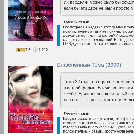
Их проделки можно было бы осудит
если бы эти двое не были просто 
Лучший отзыв
Посмотрела я недавно этот фильм и тепе
понять: почему я так и не поняла, что ж
девушку и женился на другой? А ведь, ес
оказалась и не его девушкой. Но тогда з
Не буду говорить, что я не поняла сюжет,.
7.6
7.702
Влюбленный Тома (2000)
Тома 32 года, он страдает агораф
в острой форме. В течение восьми 
к себе. Единственно возможный с
для него — через компьютер. Боль
Лучший отзыв
Как уже сказал в своем видео, этот филь
комедия, которая меня рассмешила и за
котором было много хороших шуток. Но эт
положительный отзыв. Просто если речь и