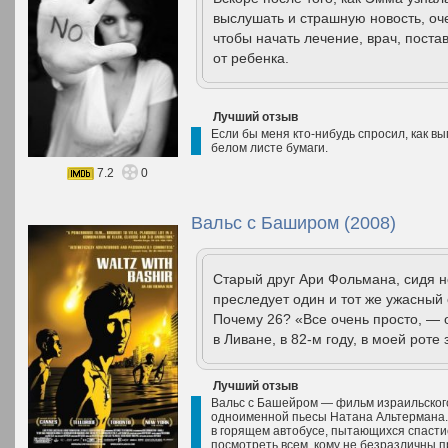
выслушать и страшную новость, оч
чтобы начать лечение, врач, поста
от ребенка.
Лучший отзыв
Если бы меня кто-нибудь спросил, как вы
белом листе бумаги.
7.2
0
Вальс с Баширом (2008)
Старый друг Ари Фольмана, сидя но
преследует один и тот же ужасный 
Почему 26? «Все очень просто, — 
в Ливане, в 82-м году, в моей роте з
Лучший отзыв
Вальс с Башейром — фильм израильског
одноименной пьесы Натана Альтермана. 
в горящем автобусе, пытающихся спастис
посмотреть всем, кому не безразличны п