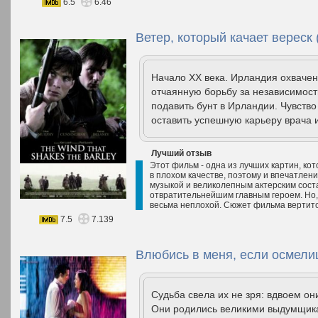
6.5
6.46
Ветер, который качает вереск 
Начало XX века. Ирландия охвачен
отчаянную борьбу за независимост
подавить бунт в Ирландии. Чувств
оставить успешную карьеру врача и
Лучший отзыв
Этот фильм - одна из лучших картин, ко
в плохом качестве, поэтому и впечатлен
музыкой и великолепным актерским соста
отвратительнейшим главным героем. Но,
весьма неплохой. Сюжет фильма вертится
7.5
7.139
Влюбись в меня, если осмели
Судьба свела их не зря: вдвоем он
Они родились великими выдумщикам