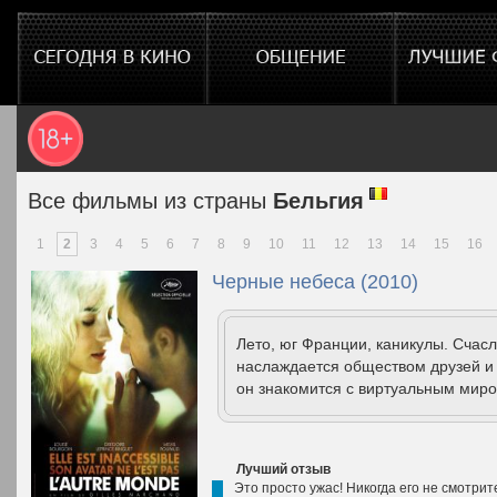
Все фильмы из страны
Бельгия
1
2
3
4
5
6
7
8
9
10
11
12
13
14
15
16
Черные небеса (2010)
Лето, юг Франции, каникулы. Счасл
наслаждается обществом друзей и 
он знакомится с виртуальным миро
Лучший отзыв
Это просто ужас! Никогда его не смотри