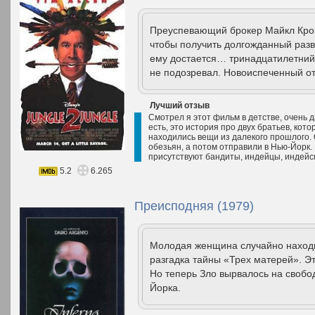
Преуспевающий брокер Майкл Кром
чтобы получить долгожданный разв
ему достается… тринадцатилетний 
не подозревал. Новоиспеченный оте
Лучший отзыв
Смотрел я этот фильм в детстве, очень 
есть, это история про двух братьев, кот
находились вещи из далекого прошлого. 
обезьян, а потом отправили в Нью-Йорк.
присутствуют бандиты, индейцы, индейск
5.2
6.265
Преисподняя (1979)
Молодая женщина случайно находи
разгадка тайны «Трех матерей». Э
Но теперь Зло вырвалось на свобо
Йорка.