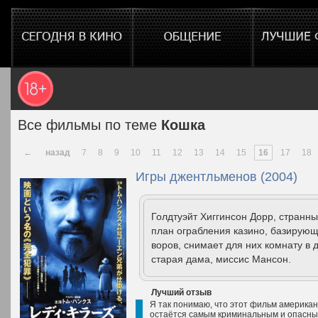
Все фильмы по теме
Кошка
←
назад
7
8
9
10
11
12
13
14
15
16
17
18
Игры джентльменов (2004)
Голдтуэйт Хиггинсон Дорр, странн
план ограбления казино, базирующ
воров, снимает для них комнату в 
старая дама, миссис Мансон.
Лучший отзыв
Я так понимаю, что этот фильм американ
остаётся самым криминальным и опасным