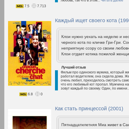
любовь, так что в этом...
Читать далее
7.5
7.713
Каждый ищет своего кота (199
Клои нужно уехать на неделю и не
черного кота по кличке Гри-Гри. 
неприятную ссору со своим любовн
Клои отдает котика пожилой женщи
Лучший отзыв
Фильм про одинокого мужика, который ж
работал водителем, она сидела дома. Жен
очень любил, приходилось смотреть сам
что его любимый кот пропал. Мужчина нач
зовут каждый по своему. Один, по имени.
6.8
0
Как стать принцессой (2001)
Пятнадцатилетняя Миа живет в Са