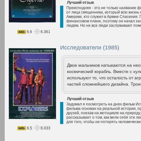
Лучший отзыв
Преисподняя - это не только название ф
от лица священника, который всю жизнь
Америке, кто служил в Армии Спасения.
финансовом плане, поэтому он начал зан
людям. Но не все люди заслуживают помощ
6.6
6.361
Исследователи (1985)
Двое мальчиков натыкаются на не
космический корабль. Вместе с хул
используют то, что осталость от аг
частей сложнейшего дизайна. Трои
Лучший отзыв
Задумал я посмотреть на днях фильм Ис
фильма основан на реальной истории, п
друзей, поехав на мотоцикле на природу,
рассказывает о том, как вели себя эти л
для того, чтобы не потерять человечески
6.5
6.033