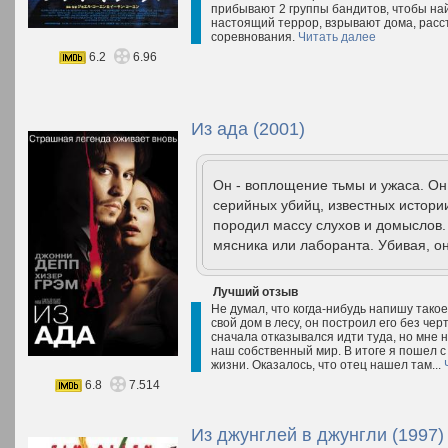
прибывают 2 группы бандитов, чтобы най
настоящий террор, взрывают дома, расс
соревнования.
Читать далее
6.2
6.96
Из ада (2001)
Он - воплощение тьмы и ужаса. Он
серийных убийц, известных истори
породил массу слухов и домыслов.
мясника или лаборанта. Убивая, о
Лучший отзыв
Не думал, что когда-нибудь напишу такое
свой дом в лесу, он построил его без че
сначала отказывался идти туда, но мне н
наш собственный мир. В итоге я пошел 
жизни. Оказалось, что отец нашел там...
6.8
7.514
Из джунглей в джунгли (1997)