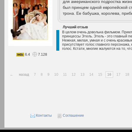
для американского подростка жизнь
был принцем одной европейской ст
трона. Ее бабушка, королева, при
Лучший отзыв
В целом очень довольна фильмом. Прикл
принцессы Этель. Этель - это главный п
Нежная, милая, умная и с очень красивы
присутствует голос главного персонажа, 
голос. Кстати, многие жалуются на то, что
6.4
7.128
←
назад
7
8
9
10
11
12
13
14
15
16
17
18
Контакты
Соглашение