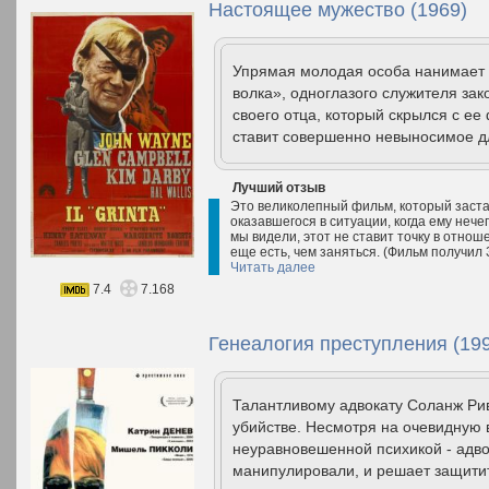
Настоящее мужество (1969)
Упрямая молодая особа нанимает 
волка», одноглазого служителя зак
своего отца, который скрылся с е
ставит совершенно невыносимое дл
Лучший отзыв
Это великолепный фильм, который заста
оказавшегося в ситуации, когда ему нече
мы видели, этот не ставит точку в отн
еще есть, чем заняться. (Фильм получил
Читать далее
7.4
7.168
Генеалогия преступления (19
Талантливому адвокату Соланж Рив
убийстве. Несмотря на очевидную 
неуравновешенной психикой - адвок
манипулировали, и решает защитит