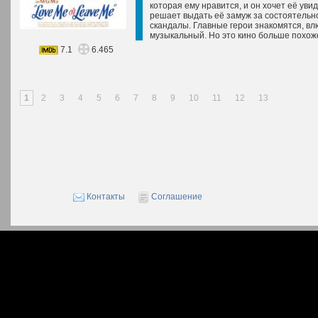
которая ему нравится, и он хочет её уви
решает выдать её замуж за состоятельно
скандалы. Главные герои знакомятся, вл
музыкальный. Но это кино больше похоже
7.1
6.465
1
2
3
4
5
6
7
8
9
10
11
12
13
Контакты
Соглашение