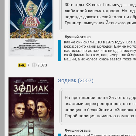
30-е годы XX века. Голливуд — н
любителей кинематографа. Но год 
надежде доказать свой талант и об
Гриннер, выпускник Йельского унив
Лучший отзыв
Как же они сняли ЭТО в 1975 году?. Все 
режиссер-то какой молодой! Ему не могло
настолько по-детски, что ни одна голлив
свой фильм. Как вам, например, такой м
машин, а их колеса, оказывается, тоже м
7
7.073
Зодиак (2007)
На протяжении почти 25 лет он де
властями через репортеров, он в 
полицию в бездействии. «Зодиак» т
Порой полиция начинала сомневать
Лучший отзыв
Фильм ниочем! С сюжетом полный провал