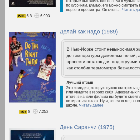
которые пытались найти себя в музыке и 
по кусочкам. Думаю, его можно смотреть 
первого просмотра. Он очень...
Читать д
6.8
6.993
Делай как надо (1989)
В Нью-Йорке стоит невыносимая жа
до температуры доменных печей, 
провести остаток дня под струями
как столбик термометра безжалостн
Лучший отзыв
Это комедия, которую нужно смотреть с д
Или увидите в героях себя. Адекватных 
итоге: в начале фильма вы будете смеять
потирать затылок. Ну и, конечно же, вы
школе.
Читать далее
8
7.252
День Саранчи (1975)