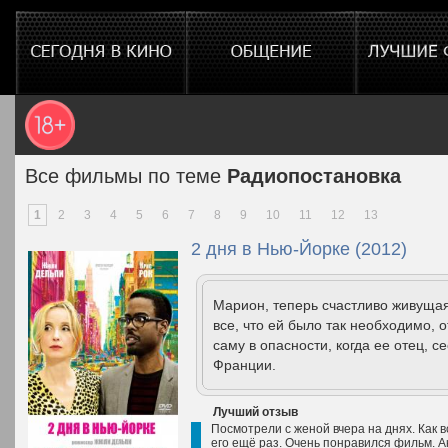
Все фильмы по теме
Радиопостановка
1
2
3
4
5
6
7
8
9
10
11
12
13
2 дня в Нью-Йорке (2012)
Марион, теперь счастливо живущая
все, что ей было так необходимо, 
саму в опасности, когда ее отец, с
Франции.
Лучший отзыв
Посмотрели с женой вчера на днях. Как 
его ещё раз. Очень понравился фильм. А