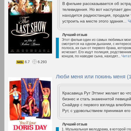
В фильме рассказывается об эстра
телевидения. Но вот наступает ден
находится радиостанция, продали
устроить на месте этого здания...
Ч
Лучший отзыв
Этот фильм один из самых любимых моих
смотрится на одном дыхании, с интересо
полоса, их сын от первого брака, котором
исчезает. Его ищут полиция, родственник
концов, по наводке сына, находят...
Читат
6.7
6.293
Люби меня или покинь меня (
Красавица Рут Эттинг желает во чт
бизнес и стать знаменитой певице
Снайдер с первого взгляда влюбляе
Рут, с удовольствием принимая его
Лучший отзыв
1. Музыкальная мелодрама, в которой гл