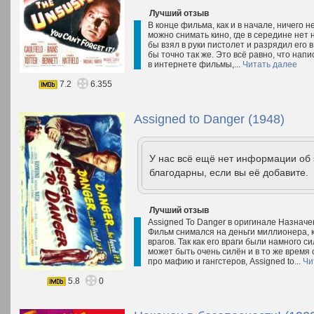
Лучший отзыв
В конце фильма, как и в начале, ничего н
можно снимать кино, где в середине нет 
бы взял в руки пистолет и разрядил его 
бы точно так же. Это всё равно, что нап
в интернете фильмы,...
Читать далее
7.2
6.355
Assigned to Danger (1948)
У нас всё ещё нет информации об
благодарны, если вы её добавите.
Лучший отзыв
Assigned To Danger в оригинале Назначен
Фильм снимался на деньги миллионера, 
врагов. Так как его враги были намного с
может быть очень силён и в то же время
про мафию и гангстеров, Assigned to...
Чи
5.8
0