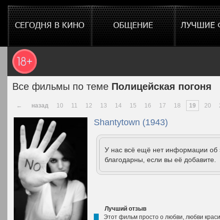
Все фильмы по теме
Полицейская погоня
←
назад
10
11
12
13
14
15
16
17
18
19
20
Shantytown (1943)
У нас всё ещё нет информации об
благодарны, если вы её добавите.
Лучший отзыв
Этот фильм просто о любви, любви краси