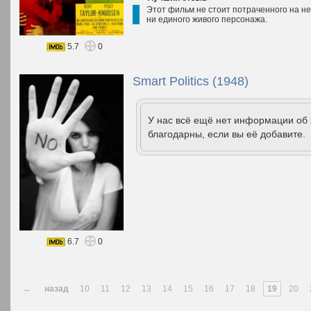
Этот фильм не стоит потраченного на не
ни единого живого персонажа.
5.7
0
Smart Politics (1948)
У нас всё ещё нет информации об
благодарны, если вы её добавите.
6.7
0
←
назад
10
11
12
13
14
15
16
17
18
19
20