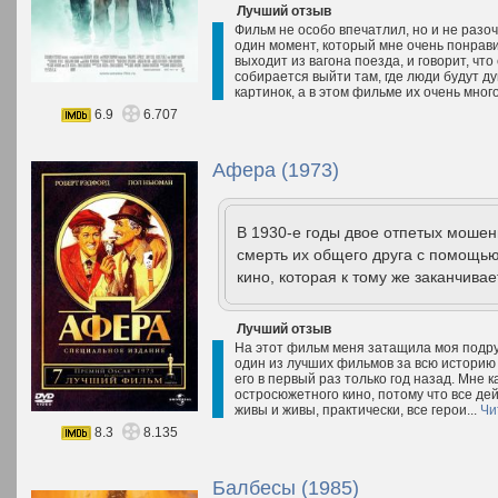
Лучший отзыв
Фильм не особо впечатлил, но и не разоч
один момент, который мне очень понравил
выходит из вагона поезда, и говорит, что
собирается выйти там, где люди будут д
картинок, а в этом фильме их очень мног
6.9
6.707
Афера (1973)
В 1930-е годы двое отпетых мошен
смерть их общего друга с помощь
кино, которая к тому же заканчив
Лучший отзыв
На этот фильм меня затащила моя подруга
один из лучших фильмов за всю историю 
его в первый раз только год назад. Мне 
остросюжетного кино, потому что все де
живы и живы, практически, все герои...
Чи
8.3
8.135
Балбесы (1985)