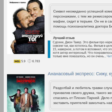
Сиквел неожиданно успешной комед
персонажами, с тем же режиссером
мафии, сидит в тюрьме. Он не в с
помощь психоаналитика доктора Б
Лучший отзыв
Сдохни, Джон Такер. Это фильм про нарко
совсем так, как хотелось бы. Фильм в це
15, наверное, а потом я вспомнил, что эт
хотя актер интересный. Что понравилось
только мне показалось, но он очень...
Чит
5.9
6.783
Ананасовый экспресс: Сижу, к
Раздолбай и любитель травки случ
прихватив своего дружка, такого же
спасаясь от Плохих Парней. Дело 
заставить приятелей замолчать нав