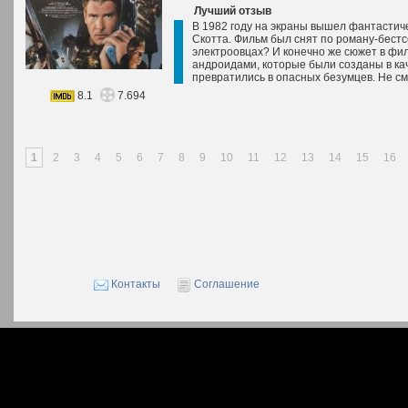
Лучший отзыв
В 1982 году на экраны вышел фантастич
Скотта. Фильм был снят по роману-бест
электроовцах? И конечно же сюжет в фил
андроидами, которые были созданы в кач
превратились в опасных безумцев. Не смо
8.1
7.694
1
2
3
4
5
6
7
8
9
10
11
12
13
14
15
16
Контакты
Соглашение