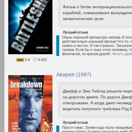
Фильм о битве интернациональног
кораблей, совершивших вынужденн
захватнические цели.
Лучший отзыв
Очень хороший фильм про любовь Я посм
действительно хороший фильм! Что-то, че
нежно и честно. И так страшно. Так реа
трюков. Если бы я знал этого человека, 
физически, он красив душой.
Читать дал
5.8
6.602
Авария (1997)
Джефф и Эми Тейлор решили перее
на дорогом джипе. По дороге Джеф
отморозками. А когда джип неожид
водитель попутного трейлера Рэд Б
Лучший отзыв
Просто ужас. Зачем надо было придумыв
мучили собак). И через несколько дней: 