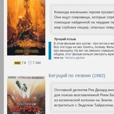
Команда маленьких героев пускает
Они ищут сокровища, которые спря
помощью найденной на чердаке та
мир глубоких пещер, опасных лову
Лучший отзыв
В этом фильме все шутки - про котов и 
Все эти годы не мог понять, почему. Фил
про женщину. Ну вот не смешно совершен
общем, этот фильм нельзя смотреть мужч
чем он.
Читать далее
7.8
7.184
Бегущий по лезвию (1982)
Отставной детектив Рик Декард вн
для поиска возглавляемой Роем Ба
из космической колонии на Землю. 
встретиться с Эндолом Тайреллом,