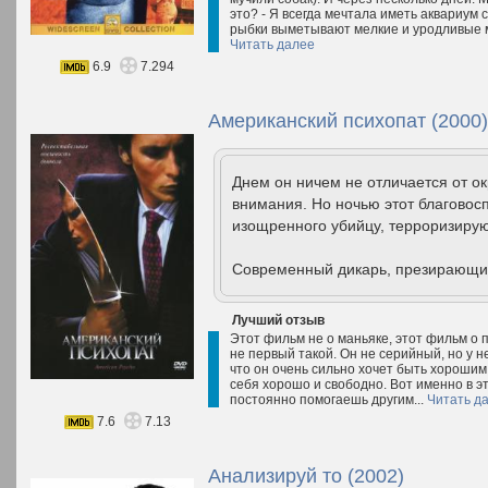
это? - Я всегда мечтала иметь аквариум 
рыбки выметывают мелкие и уродливые ма
Читать далее
6.9
7.294
Американский психопат (2000)
Днем он ничем не отличается от ок
внимания. Но ночью этот благово
изощренного убийцу, терроризиру
Современный дикарь, презирающий 
Лучший отзыв
Этот фильм не о маньяке, этот фильм о 
не первый такой. Он не серийный, но у н
что он очень сильно хочет быть хорошим.
себя хорошо и свободно. Вот именно в эт
постоянно помогаешь другим...
Читать д
7.6
7.13
Анализируй то (2002)