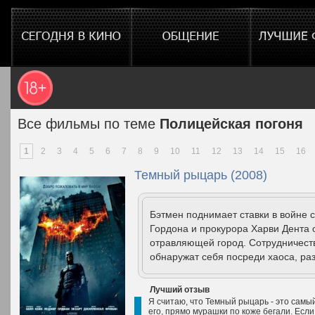
Все фильмы по теме
Полицейская погоня
1
2
3
4
5
6
7
8
9
10
11
12
13
14
15
16
Темный рыцарь (2008)
Бэтмен поднимает ставки в войне
Гордона и прокурора Харви Дента 
отравляющей город. Сотрудничест
обнаружат себя посреди хаоса, раз
Лучший отзыв
Я считаю, что Темный рыцарь - это самы
его, прямо мурашки по коже бегали. Если