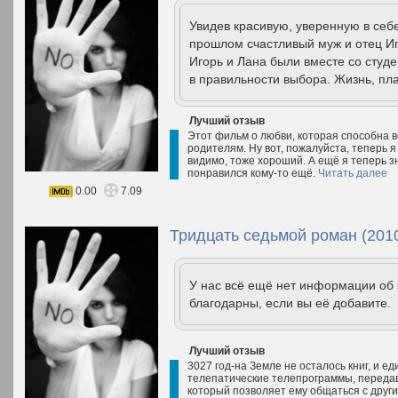
Увидев красивую, уверенную в себ
прошлом счастливый муж и отец Иг
Игорь и Лана были вместе со студе
в правильности выбора. Жизнь, пла
Лучший отзыв
Этот фильм о любви, которая способна в
родителям. Ну вот, пожалуйста, теперь я
видимо, тоже хороший. А ещё я теперь з
понравился кому-то ещё.
Читать далее
0.00
7.09
Тридцать седьмой роман (201
У нас всё ещё нет информации об
благодарны, если вы её добавите.
Лучший отзыв
3027 год-на Земле не осталось книг, и 
телепатические телепрограммы, передава
который позволяет ему общаться с други