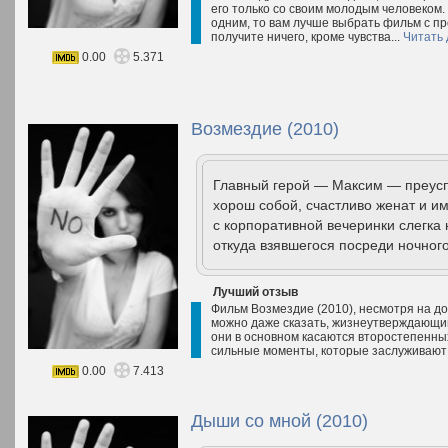
его только со своим молодым человеком. 
одним, то вам лучше выбрать фильм с пр
получите ничего, кроме чувства...
Читать
0.00
5.371
Возмездие (2010)
Главный герой — Максим — преус
хорош собой, счастливо женат и и
с корпоративной вечеринки слегка 
откуда взявшегося посреди ночного
Лучший отзыв
Фильм Возмездие (2010), несмотря на до
можно даже сказать, жизнеутверждающим
они в основном касаются второстепенных
сильные моменты, которые заслуживают
0.00
7.413
Дыши со мной (2010)