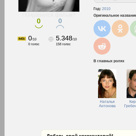
Год:
2010
Понравился фильм?
Оригинальное названи
0
0
0
5.348
/
10
/
10
0
голос
158
голос
В главных ролях
Наталья
Кир
Антонова
Гребе