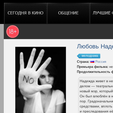
Любовь Над
мелодрама
Страна:
Россия
Премьера фильма:
не
Продолжительность 
Надежда живет в н
делом — театрально
новый мэр, которы
Он был влюблён в н
пор. Градоначальн
средствами, вплоть
и преследования е