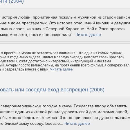
ти (2004)
я история любви, прочитанная пожилым мужчиной из старой запис
ине в доме престарелых. Это история отношений юноши и девушки
альных слоев, живших в Северной Каролине. Ной и Элли провели
ываемое лето, пока их не разделили...
Читать далее
 я просто не могла не оставить без внимания. Это одна из самых лучших
рые я когда-либо видела. Фильм в первую очередь цепляет своей красотой,
чувством. Сюжет достаточно интересный, интригующий и местами
й. Актеры просто великолепны, на протяжении всего фильма я сопереживал
а и радовалась вместе с ними.
Читать далее
овать или соседям вход воспрещен (2006)
североамериканском городке в канун Рождества впору объявлять
ожение: один из жителей решил украсить свой дом иллюминацией,
 бы можно видеть из космоса. Это не пришлось по душе сельчана
го ближайшему соседу. Боевые...
Читать далее