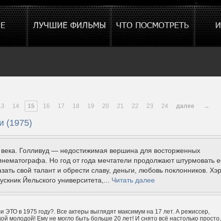
>
13
14
15
16
17
18
19
20
21
22
23
24
далее
→
и (1975)
X века. Голливуд — недостижимая вершина для восторженных
нематографа. Но год от года мечтатели продолжают штурмовать е
зать свой талант и обрести славу, деньги, любовь поклонников. Хэ
ускник Йельского университета,...
Читать далее
и ЭТО в 1975 году?. Все актеры выглядят максимум на 17 лет. А режиссер,
кой молодой! Ему не могло быть больше 20 лет! И снято всё настолько просто,