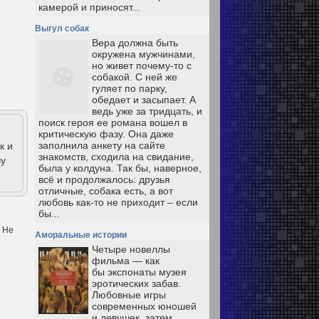
камерой и приносят...
Выгул собак
Вера должна быть
окружена мужчинами,
но живет почему-то с
собакой. С ней же
гуляет по парку,
обедает и засыпает. А
ведь уже за тридцать, и
поиск героя ее романа вошел в
критическую фазу. Она даже
заполнила анкету на сайте
к и
знакомств, сходила на свидание,
чу
была у колдуна. Так бы, наверное,
всё и продолжалось: друзья
отличные, собака есть, а вот
любовь как-то не приходит – если
бы...
. Не
Аморальные истории
Четыре новеллы
фильма — как
бы экспонаты музея
эротических забав.
Любовные игры
современных юношей
и девушек, затем