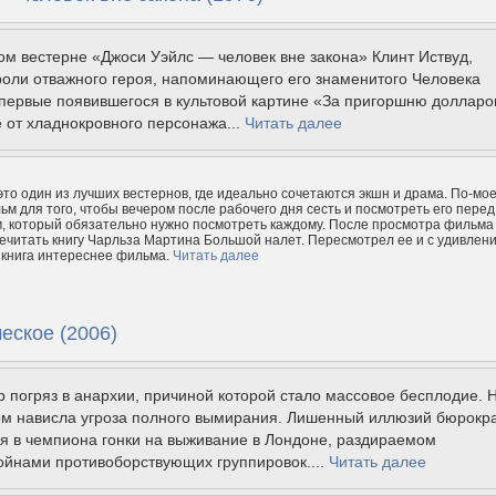
ом вестерне «Джоси Уэйлс — человек вне закона» Клинт Иствуд,
роли отважного героя, напоминающего его знаменитого Человека
первые появившегося в культовой картине «За пригоршню долларо
е от хладнокровного персонажа...
Читать далее
 это один из лучших вестернов, где идеально сочетаются экшн и драма. По-мое
м для того, чтобы вечером после рабочего дня сесть и посмотреть его перед
, который обязательно нужно посмотреть каждому. После просмотра фильма
ечитать книгу Чарльза Мартина Большой налет. Пересмотрел ее и с удивлен
 книга интереснее фильма.
Читать далее
еское (2006)
р погряз в анархии, причиной которой стало массовое бесплодие. 
ом нависла угроза полного вымирания. Лишенный иллюзий бюрокр
я в чемпиона гонки на выживание в Лондоне, раздираемом
ойнами противоборствующих группировок....
Читать далее