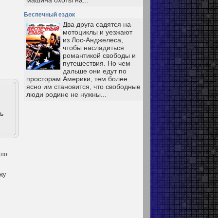
машина охоты на...
Беспечный ездок
Два друга садятся на
мотоциклы и уезжают
из Лос-Анджелеса,
чтобы насладиться
романтикой свободы и
путешествия. Но чем
дальше они едут по
просторам Америки, тем более
ясно им становится, что свободные
люди родине не нужны...
ь
(по
ижу