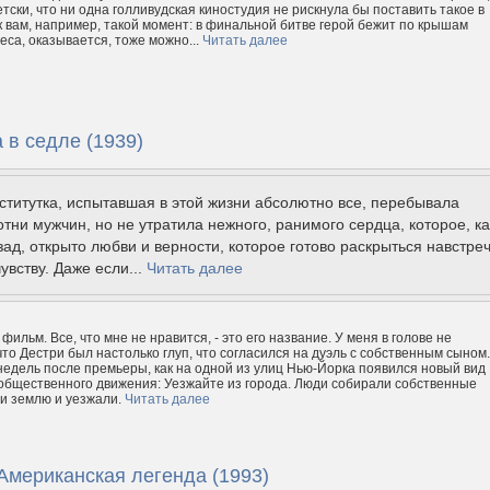
тски, что ни одна голливудская киностудия не рискнула бы поставить такое в
к вам, например, такой момент: в финальной битве герой бежит по крышам
еса, оказывается, тоже можно...
Читать далее
 в седле (1939)
титутка, испытавшая в этой жизни абсолютно все, перебывала
отни мужчин, но не утратила нежного, ранимого сердца, которое, ка
зад, открыто любви и верности, которое готово раскрыться навстре
увству. Даже если...
Читать далее
ильм. Все, что мне не нравится, - это его название. У меня в голове не
что Дестри был настолько глуп, что согласился на дуэль с собственным сыном
недель после премьеры, как на одной из улиц Нью-Йорка появился новый вид
общественного движения: Уезжайте из города. Люди собирали собственные
ли землю и уезжали.
Читать далее
Американская легенда (1993)