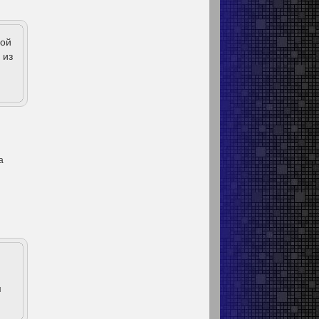
ной
 из
а
м