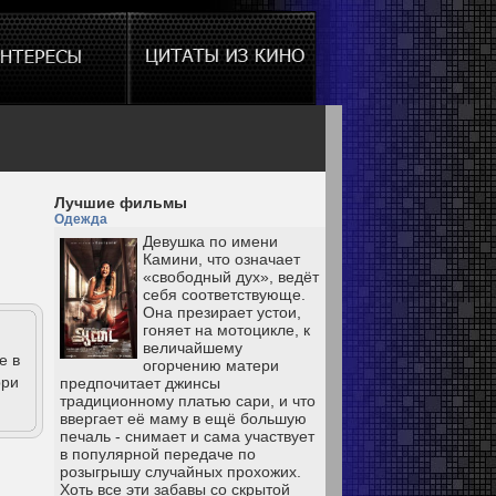
Лучшие фильмы
Одежда
Девушка по имени
Камини, что означает
«свободный дух», ведёт
себя соответствующе.
Она презирает устои,
гоняет на мотоцикле, к
величайшему
е в
огорчению матери
рри
предпочитает джинсы
традиционному платью сари, и что
ввергает её маму в ещё большую
печаль - снимает и сама участвует
в популярной передаче по
розыгрышу случайных прохожих.
Хоть все эти забавы со скрытой