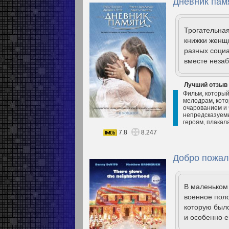
Дневник памя
Трогательна
книжки женщ
разных соци
вместе незаб
Лучший отзыв
Фильм, который
мелодрам, кото
очарованием и 
непредсказуемы
героям, плакал
7.8
8.247
Добро пожал
В маленьком 
военное пол
которую было
и особенно е