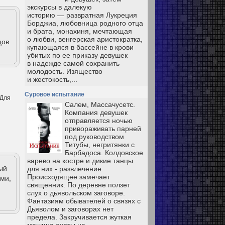
экскурсы в далекую
историю — развратная Лукреция
Борджиа, любовница родного отца
и брата, монахиня, мечтающая
о любви, венгерская аристократка,
цов
купающаяся в бассейне в крови
убитых по ее приказу девушек
в надежде самой сохранить
молодость. Изящество
и жестокость,...
Суровое испытание
 Для
Салем, Массачусетс.
Компания девушек
отправляется ночью
привораживать парней
под руководством
Титубы, негритянки с
Барбадоса. Колдовское
варево на костре и дикие танцы
ый
для них - развлечение.
Происходящее замечает
ями,
священник. По деревне ползет
слух о дьявольском заговоре.
Фантазиям обывателей о связях с
Дьяволом и заговорах нет
предела. Закручивается жуткая