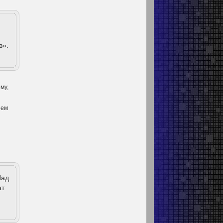
в».
му,
ием
Над
ат