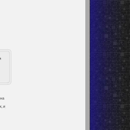
и
лна
, и