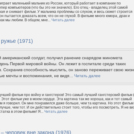
 играет маленький мальчик из России, который работает в компании по
упер компьютеров (что бы это ни значило). Его отец - владелец этой самой
рая и снимает фильм. У мальчика проблемы со слухом, и весь сюжет строится
к он пытается доказать всем, что он не глухой. В фильме много юмора, драк и
как мы любим. В общем, мне...
Читать далее
ружье (1971)
й американский солдат, получил ранение снарядом миномета
день Первой мировой войны. Он лежит в госпитале среди таких
. Сохранив способность мыслить, он заново переживает свою жизн
ые мечты и воспоминания, не видя...
Читать далее
лучший фильм про войну и гангстеров! Это самый лучший гангстерский фильм 
 Этот фильм уже в моем сердце. Эта картина так же хороша, как и тот самый
м я говорил. Он мне понравился даже больше, чем та картина. Но этот фильм
учше, чем тот. И он действительно стоит того, чтобы его посмотреть. Я не в
татка в этом фильме! Я...
Читать далее
– человек вне закона (1976)