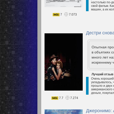
настолько по-де
свой фильм. Ка
машин, а их кол
7
7.073
Дестри снова
Опытная прос
в объятиях с
много лет на
искреннему ч
Лучший отзыв
Очень хороший ф
укладывалось, 
прошло и двух 
американского 
деньги, покупа
7.7
7.274
Джеронимо: 