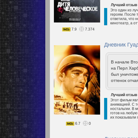
Лучший отзыв
Это один из лу
героям. После т
ответила, что н
кинотеатр, а о
7.9
7.374
Дневник Гуа
В начале Вт
на Перл Харб
был уничтож
оттенок отча
Лучший отзыв
Этот фильм явл
анимацией. С т
ностальгии. В м
готов на любую
их показывали
6.7
0