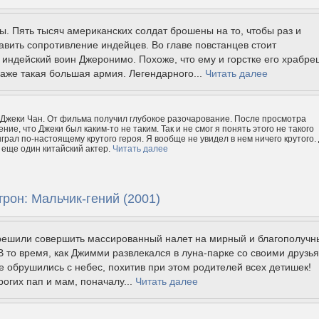
. Пять тысяч американских солдат брошены на то, чтобы раз и
авить сопротивление индейцев. Во главе повстанцев стоит
индейский воин Джеронимо. Похоже, что ему и горстке его храбре
аже такая большая армия. Легендарного...
Читать далее
 Джеки Чан. От фильма получил глубокое разочарование. После просмотра
ие, что Джеки был каким-то не таким. Так и не смог я понять этого не такого
ыграл по-настоящему крутого героя. Я вообще не увидел в нем ничего крутого.
 еще один китайский актер.
Читать далее
рон: Мальчик-гений (2001)
ешили совершить массированный налет на мирный и благополучн
В то время, как Джимми развлекался в луна-парке со своими друзь
 обрушились с небес, похитив при этом родителей всех детишек!
рогих пап и мам, поначалу...
Читать далее