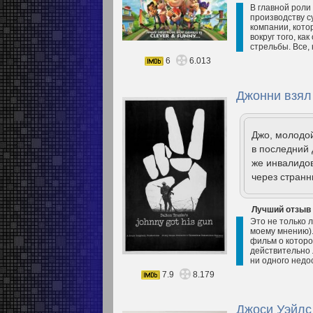
В главной роли
производству с
компании, кото
вокруг того, ка
стрельбы. Все, 
6
6.013
Джонни взял 
Джо, молодо
в последний 
же инвалидов
через странн
Лучший отзыв
Это не только 
моему мнению).
фильм о которо
действительно л
ни одного недос
7.9
8.179
Джоси Уэйлс 