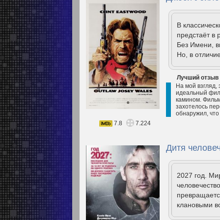
В классическ
предстаёт в 
Без Имени, в
Но, в отличи
Лучший отзыв
На мой взгляд,
идеальный филь
камином. Фильм
захотелось пер
обнаружил, что
7.8
7.224
Дитя человеч
2027 год. Ми
человечеств
превращаетс
клановыми в