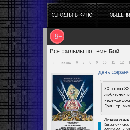
Все фильмы по теме
Бой
←
назад
6
7
8
9
10
11
12
День Саранч
30-е годы X
любителей ки
надежде дока
Гриннер, вып
Лучший отзыв
Как же они снял
режиссер-то ка