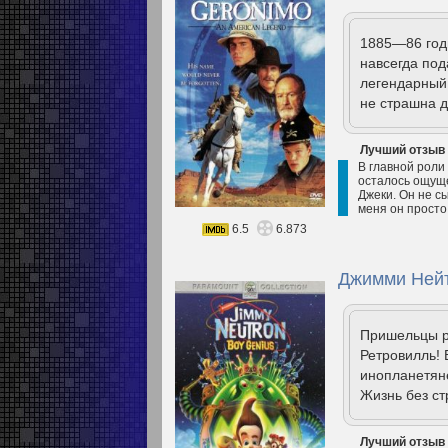
1885—86 годы
навсегда под
легендарный 
не страшна д
Лучший отзыв
В главной роли
осталось ощущен
Джеки. Он не с
меня он просто
6.5
6.873
Джимми Нейт
Пришельцы р
Ретровилль! 
инопланетяне
Жизнь без ст
Лучший отзыв