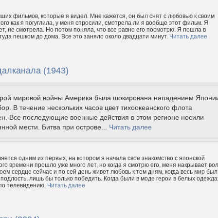
чших фильмов, которые я видел. Мне кажется, он был снят с любовью к своим
ого как я погуглила, у меня спросили, смотрела ли я вообще этот фильм. Я
ет, не смотрела. Но потом поняла, что все равно его посмотрю. Я пошла в
ттуда пешком до дома. Все это заняло около двадцати минут.
Читать далее
далканала (1943)
орой мировой войны Америка была шокирована нападением Япони
ор. В течение нескольких часов цвет тихоокеанского флота
ен. Все последующие военные действия в этом регионе носили
янной мести. Битва при острове...
Читать далее
яется одним из первых, на котором я начала свое знакомство с японской
ого времени прошло уже много лет, но когда я смотрю его, меня накрывает во
оем сердце сейчас и по сей день живет любовь к тем дням, когда весь мир был
 подлость, лишь бы только победить. Когда были в моде герои в белых одеждах
 по телевидению.
Читать далее