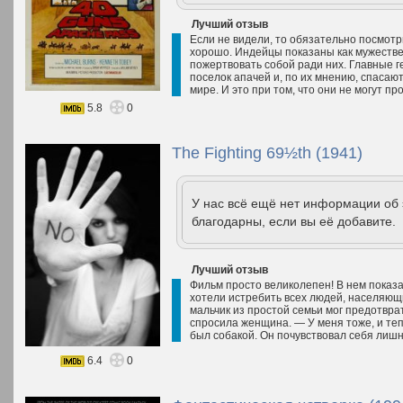
Лучший отзыв
Если не видели, то обязательно посмотр
хорошо. Индейцы показаны как мужестве
пожертвовать собой ради них. Главные г
поселок апачей и, по их мнению, спасают
мире. И это при том, что они не могут пр
5.8
0
The Fighting 69½th (1941)
У нас всё ещё нет информации об
благодарны, если вы её добавите.
Лучший отзыв
Фильм просто великолепен! В нем показ
хотели истребить всех людей, населяющи
мальчик из простой семьи мог предотвра
спросила женщина. — У меня тоже, и теп
был собакой. Он почувствовал себя лишн
6.4
0