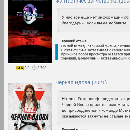
Фантастическая четверка (199
У нас всё ещё нет информации об
благодарны, если вы её добавите.
Лучший отзыв
На мой взгляд - отличный фильм, с отл
Сюжет фильма захватывает с самого нача
принципе после просмотра остается при
хороший, динамичный, захватывающий с
3.8
3.798
Чёрная Вдова (2021)
Наташе Романофф предстоит лицом
Чёрной Вдове придется вспомнить о
до присоединения к команде Мстите
оказываются втянуты её старые зн
Лучший отзыв