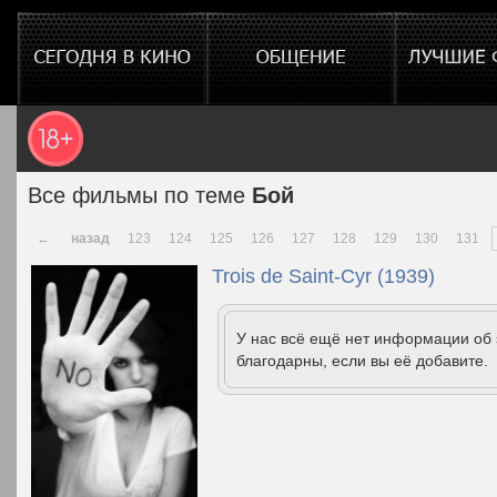
Все фильмы по теме
Бой
←
назад
123
124
125
126
127
128
129
130
131
Trois de Saint-Cyr (1939)
У нас всё ещё нет информации об
благодарны, если вы её добавите.