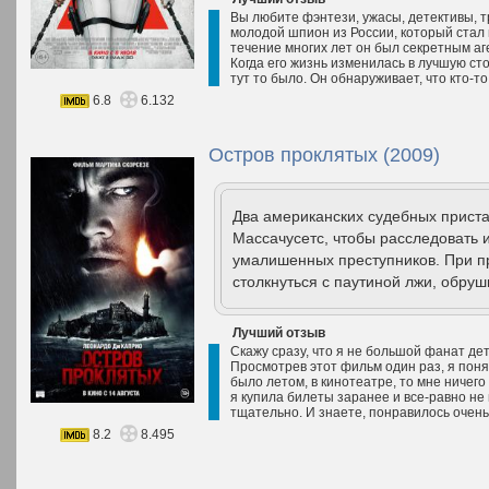
Вы любите фэнтези, ужасы, детективы, т
молодой шпион из России, который стал
течение многих лет он был секретным а
Когда его жизнь изменилась в лучшую сто
тут то было. Он обнаруживает, что кто-то.
6.8
6.132
Остров проклятых (2009)
Два американских судебных приста
Массачусетс, чтобы расследовать 
умалишенных преступников. При п
столкнуться с паутиной лжи, обру
Лучший отзыв
Скажу сразу, что я не большой фанат де
Просмотрев этот фильм один раз, я понял
было летом, в кинотеатре, то мне ничего
я купила билеты заранее и все-равно не
тщательно. И знаете, понравилось очень
8.2
8.495