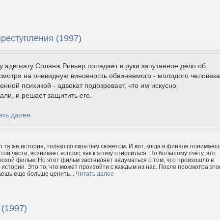
преступления (1997)
 адвокату Соланж Ривьер попадает в руки запутанное дело об
смотря на очевидную виновность обвиняемого - молодого человека
нной психикой - адвокат подозревает, что им искусно
ли, и решает защитить его.
ать далее
о та же история, только со скрытым сюжетом. И вот, когда в финале понимаеш
той части, возникает вопрос, как к этому относиться. По большому счету, это
лохой фильм. Но этот фильм заставляет задуматься о том, что произошло в
в истории. Это то, что может произойти с каждым из нас. После просмотра это
ешь еще больше ценить...
Читать далее
(1997)