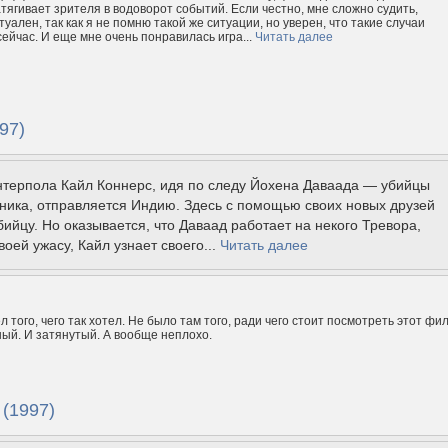
атягивает зрителя в водоворот событий. Если честно, мне сложно судить,
туален, так как я не помню такой же ситуации, но уверен, что такие случаи
сейчас. И еще мне очень понравилась игра...
Читать далее
97)
нтерпола Кайл Коннерс, идя по следу Йохена Даваада — убийцы
ника, отправляется Индию. Здесь с помощью своих новых друзей
бийцу. Но оказывается, что Даваад работает на некого Тревора,
воей ужасу, Кайл узнает своего...
Читать далее
л того, чего так хотел. Не было там того, ради чего стоит посмотреть этот фи
ный. И затянутый. А вообще неплохо.
(1997)