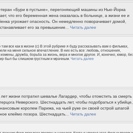
ветеран «Бури в пустыне», перегоняющий машины из Нью-Йорка
нает, что его беременная жена оказалась в больнице, а жизни ее и
енка угрожает опасность. Он немедленно поворачивает домой,
станавливает его за превышение...
Читать далее
 там все как в жизни (с) В этой рубрике я буду рассказывать вам о фильмах,
ели на меня сильное впечатление. В них есть все: любовь, отношения,
измены, дружба, борьба за жизнь, вера и многое другое. И, конечно, юмор, бе
мир был бы слишком грустным и мрачным.
Читать далее
лет жизни потратил шевалье Лагардер, чтобы отомстить за смерть
 герцога Неверского. Шестнадцать лет, чтобы подобраться к убийце,
нансовым королем Парижа, на чьей руке он своей острой шпагой
ное клеймо позора. Шестнадцать...
Читать далее