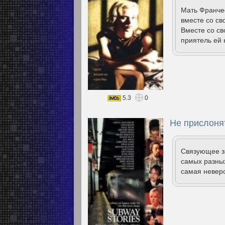
Мать Франчес
вместе со с
Вместе со св
приятель ей 
5.3
0
Не прислонят
Связующее з
самых разных
самая невер