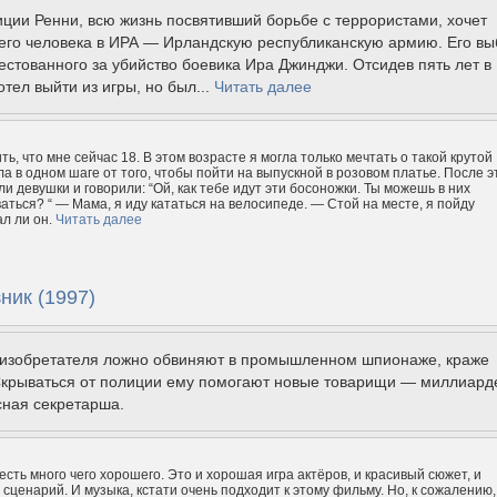
ии Ренни, всю жизнь посвятивший борьбе с террористами, хочет
оего человека в ИРА — Ирландскую республиканскую армию. Его вы
естованного за убийство боевика Ира Джинджи. Отсидев пять лет в
отел выйти из игры, но был...
Читать далее
ть, что мне сейчас 18. В этом возрасте я могла только мечтать о такой крутой
ла в одном шаге от того, чтобы пойти на выпускной в розовом платье. После э
и девушки и говорили: “Ой, как тебе идут эти босоножки. Ты можешь в них
ться? “ — Мама, я иду кататься на велосипеде. — Стой на месте, я пойду
ал ли он.
Читать далее
ник (1997)
 изобретателя ложно обвиняют в промышленном шпионаже, краже
 Скрываться от полиции ему помогают новые товарищи — миллиард
сная секретарша.
есть много чего хорошего. Это и хорошая игра актёров, и красивый сюжет, и
сценарий. И музыка, кстати очень подходит к этому фильму. Но, к сожалению,