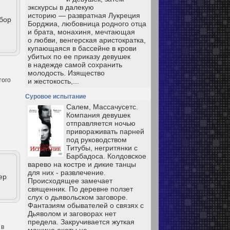
экскурсы в далекую
историю — развратная Лукреция
бор
Борджиа, любовница родного отца
и брата, монахиня, мечтающая
о любви, венгерская аристократка,
купающаяся в бассейне в крови
убитых по ее приказу девушек
в надежде самой сохранить
молодость. Изящество
того
и жестокость,...
Суровое испытание
Салем, Массачусетс.
Компания девушек
отправляется ночью
привораживать парней
под руководством
Титубы, негритянки с
Барбадоса. Колдовское
варево на костре и дикие танцы
для них - развлечение.
ер
Происходящее замечает
священник. По деревне ползет
слух о дьявольском заговоре.
Фантазиям обывателей о связях с
Дьяволом и заговорах нет
предела. Закручивается жуткая
 в