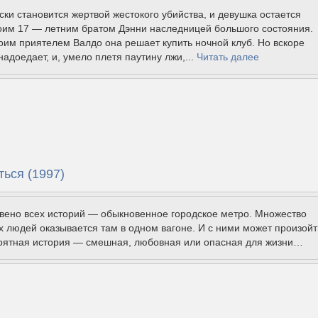
ки становится жертвой жестокого убийства, и девушка остается
воим 17 — летним братом Дэнни наследницей большого состояния.
оим приятелем Валдо она решает купить ночной клуб. Но вскоре
надоедает, и, умело плетя паутину лжи,...
Читать далее
ься (1997)
вено всех историй — обыкновенное городское метро. Множество
 людей оказывается там в одном вагоне. И с ними может произойт
оятная история — смешная, любовная или опасная для жизни…