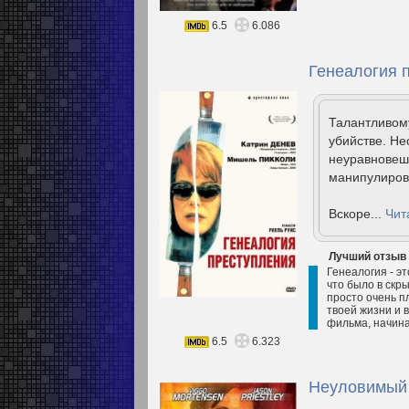
6.5
6.086
Генеалогия 
Талантливому
убийстве. Не
неуравновеше
манипулирова
Вскоре...
Чит
Лучший отзыв
Генеалогия - эт
что было в скры
просто очень п
твоей жизни и 
фильма, начина
6.5
6.323
Неуловимый 