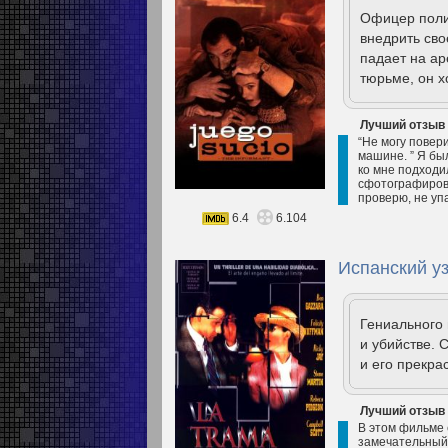
Офицер полиц
внедрить св
падает на ар
тюрьме, он х
Лучший отзыв
“Не могу повери
машине. ” Я бы
ко мне подходил
сфотографирова
проверю, не уп
6.4
6.104
Испанский уз
Гениального
и убийстве.
и его прекра
Лучший отзыв
В этом фильме 
замечательный 