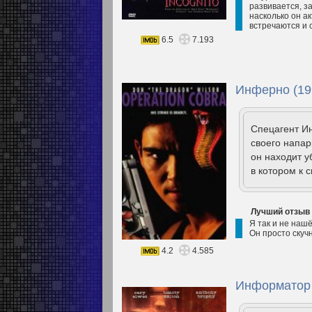
развивается, з
насколько он ак
встречаются и 
6.5
7.193
Инферно (19
Спецагент И
своего напар
он находит у
в котором к с
Лучший отзыв
Я так и не нашё
Он просто скуч
4.2
4.585
Информатор 