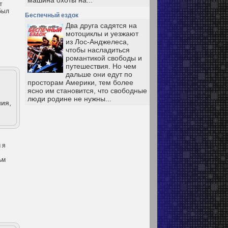
машина охоты на...
т
был
Беспечный ездок
Два друга садятся на
мотоциклы и уезжают
из Лос-Анджелеса,
чтобы насладиться
романтикой свободы и
путешествия. Но чем
дальше они едут по
просторам Америки, тем более
ясно им становится, что свободные
люди родине не нужны...
ия,
 я
ьм