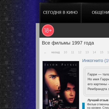
Все фильмы 1997 года
←
назад
10
11
12
13
14
15
1
Инкогнито (1
Гарри — тала
Но имя Гарри
его картины 
Рембрандта з
Лучший отзыв
Фильм отменный
на уровне. Спе