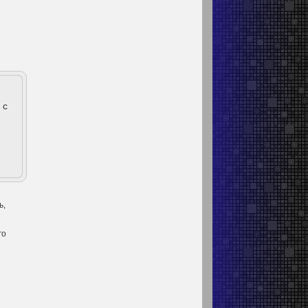
 с
ь,
го