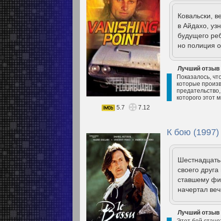
Ковальски, 
в Айдахо, уз
будущего реб
но полиция о
Лучший отзыв
Показалось, что
которые произв
предательство, 
которого этот 
5.7
7.12
К бою (1997)
Шестнадцать 
своего друга
ставшему фи
начертал веч
Лучший отзыв