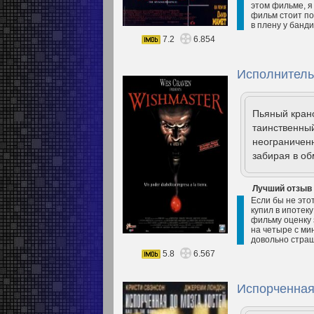
этом фильме, я
фильм стоит по
в плену у банди
7.2
6.854
Исполнитель
Пьяный крано
таинственный
неограничен
забирая в об
Лучший отзыв
Если бы не это
купил в ипотеку
фильму оценку 
на четыре с ми
довольно стра
5.8
6.567
Испорченная 