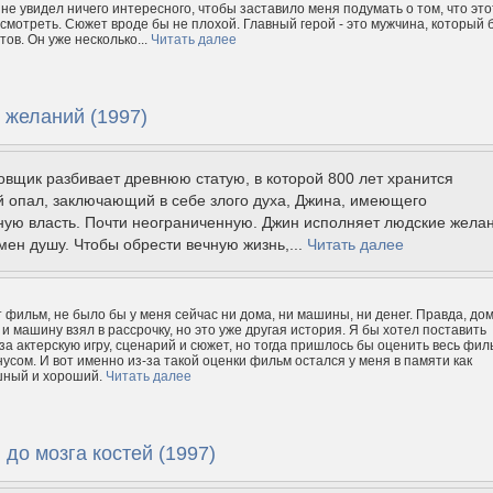
 не увидел ничего интересного, чтобы заставило меня подумать о том, что это
смотреть. Сюжет вроде бы не плохой. Главный герой - это мужчина, который 
тов. Он уже несколько...
Читать далее
 желаний (1997)
вщик разбивает древнюю статую, в которой 800 лет хранится
 опал, заключающий в себе злого духа, Джина, имеющего
ную власть. Почти неограниченную. Джин исполняет людские желан
мен душу. Чтобы обрести вечную жизнь,...
Читать далее
т фильм, не было бы у меня сейчас ни дома, ни машины, ни денег. Правда, дом
 и машину взял в рассрочку, но это уже другая история. Я бы хотел поставить
за актерскую игру, сценарий и сюжет, но тогда пришлось бы оценить весь фил
нусом. И вот именно из-за такой оценки фильм остался у меня в памяти как
шный и хороший.
Читать далее
до мозга костей (1997)