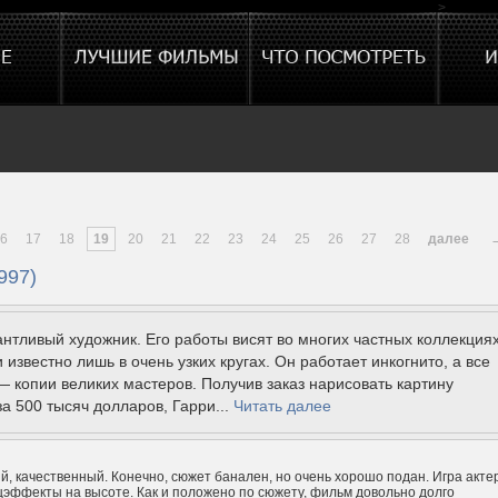
>
6
17
18
19
20
21
22
23
24
25
26
27
28
далее
997)
нтливый художник. Его работы висят во многих частных коллекциях
 известно лишь в очень узких кругах. Он работает инкогнито, а все
— копии великих мастеров. Получив заказ нарисовать картину
а 500 тысяч долларов, Гарри...
Читать далее
, качественный. Конечно, сюжет банален, но очень хорошо подан. Игра акте
цэффекты на высоте. Как и положено по сюжету, фильм довольно долго