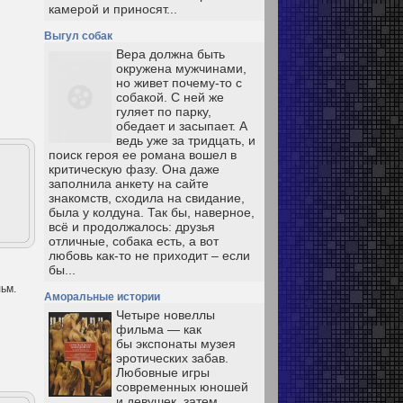
камерой и приносят...
Выгул собак
Вера должна быть
окружена мужчинами,
но живет почему-то с
собакой. С ней же
гуляет по парку,
обедает и засыпает. А
ведь уже за тридцать, и
поиск героя ее романа вошел в
критическую фазу. Она даже
заполнила анкету на сайте
знакомств, сходила на свидание,
была у колдуна. Так бы, наверное,
всё и продолжалось: друзья
отличные, собака есть, а вот
любовь как-то не приходит – если
бы...
льм.
Аморальные истории
Четыре новеллы
фильма — как
бы экспонаты музея
эротических забав.
Любовные игры
современных юношей
и девушек, затем