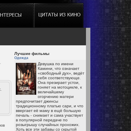
Лучшие фильмы
Одежда
→
Девушка по имени
Камини, что означает
«свободный дух», ведёт
себя соответствующе.
Она презирает устои,
гоняет на мотоцикле, к
.
величайшему
огорчению матери
предпочитает джинсы
традиционному платью сари, и что
ввергает её маму в ещё большую
печаль - снимает и сама участвует
в популярной передаче по
розыгрышу случайных прохожих.
ров
Хоть все эти забавы со скрытой