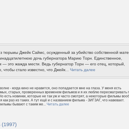
з тюрьмы Джейк Саймс, осужденный за убийство собственной мате
мнадцатилетнюю дочь губернатора Марию Торн. Единственное,
м — это жажда мести. Ведь губернатор Торн — его отец, который,
, чтобы стало известно, что Джейк...
Читать далее
 волне - когда кино не нравится, оно попадается мне на глаза. У меня есть
мых, старых, проверенных временем фильмов и я их люблю пересматривать 
 Но есть новинки, которые не так уж и часто смотрят, а некоторые фильмы во
 я как раз из таких. А тут ещё и с названием фильма - ЗИГЗАГ, что навевает.
ильмы бывают с таким же...
Читать далее
 (1997)