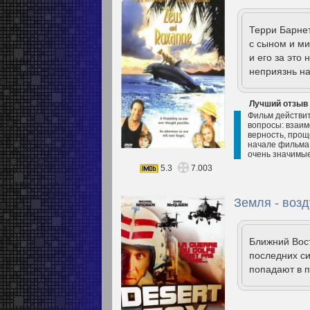
Терри Барнет
с сыном и ми
и его за это
неприязнь на
Лучший отзыв
Фильм действит
вопросы: взаим
верность, прощ
начале фильма 
очень значимые
5.3
7.003
Земля - возд
Ближний Вост
последних си
попадают в п