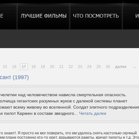
>
15
16
17
18
19
20
21
22
23
24
25
26
далее
→
сант (1997)
челетии над человечеством нависла смертельная опасность.
лчища гигантских разумных жуков с далекой системы планет
ожают всему живому во вселенной. Солдат элитного подразделени
и пилот Кармен в составе звездного...
Читать далее
то знают!. Я просто не мог поверить, что им удалось снять настолько скучный
ем плане постоянно кто-то орет, взрываются ракеты, кричат пилоты и т.д. Это