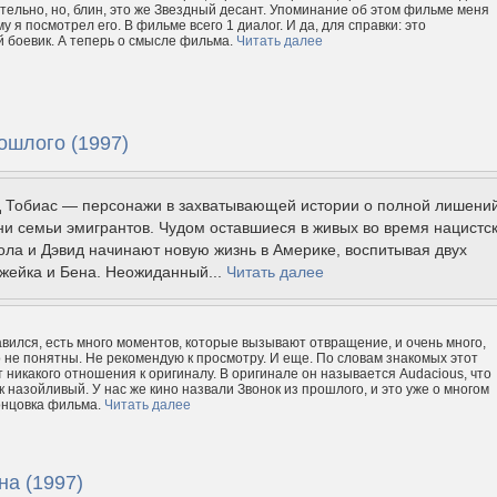
ательно, но, блин, это же Звездный десант. Упоминание об этом фильме меня
у я посмотрел его. В фильме всего 1 диалог. И да, для справки: это
 боевик. А теперь о смысле фильма.
Читать далее
ошлого (1997)
д Тобиас — персонажи в захватывающей истории о полной лишени
ни семьи эмигрантов. Чудом оставшиеся в живых во время нацистс
ола и Дэвид начинают новую жизнь в Америке, воспитывая двух
жейка и Бена. Неожиданный...
Читать далее
вился, есть много моментов, которые вызывают отвращение, и очень много,
 не понятны. Не рекомендую к просмотру. И еще. По словам знакомых этот
 никакого отношения к оригиналу. В оригинале он называется Audacious, что
к назойливый. У нас же кино назвали Звонок из прошлого, и это уже о многом
концовка фильма.
Читать далее
на (1997)