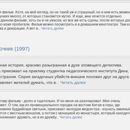
 фильм. Хотя, на мой взгляд, он не такой уж и страшный, но в нем есть моме
учаях много), от которых становится жутко. И еще, мне хочется отдельно
 данном фильме, хоть он и не ужасов, но все же есть сцены, после которых да
о коже пробегали. Фильм можно посмотреть и в домашнем кинотеатре. Там е
 и декорации. А вот в...
Читать далее
очник (1997)
ая история, красиво разыгранная в духе зловещего детектива.
а приезжает на практику студентка педагогического института Дина,
страхом. Серия загадочных убийств внешне похожих друг на друга
авляет жителей думать, что в...
Читать далее
этому фильму - долго и тщательно. И он меня не разочаровал. Мне очень
ет. О том, как из провинциального городка на востоке Китая в горы, где
евняя буддийская святыня, приезжает молодая медсестра - изучать змеины
ится с местным монахом, а потом с монашкой из монастыря, который находит
начинают дружить, но в их дружбу...
Читать далее