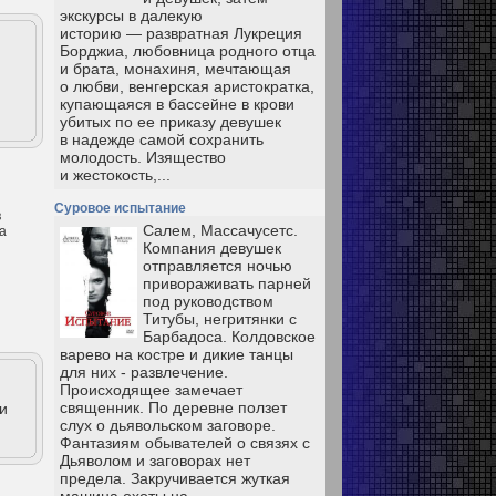
экскурсы в далекую
историю — развратная Лукреция
Борджиа, любовница родного отца
и брата, монахиня, мечтающая
о любви, венгерская аристократка,
купающаяся в бассейне в крови
убитых по ее приказу девушек
в надежде самой сохранить
молодость. Изящество
и жестокость,...
Суровое испытание
в
Салем, Массачусетс.
а
Компания девушек
отправляется ночью
привораживать парней
под руководством
Титубы, негритянки с
Барбадоса. Колдовское
варево на костре и дикие танцы
для них - развлечение.
Происходящее замечает
священник. По деревне ползет
и
слух о дьявольском заговоре.
Фантазиям обывателей о связях с
Дьяволом и заговорах нет
предела. Закручивается жуткая