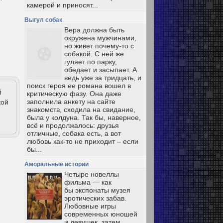
камерой и приносят...
Выгул собак
Вера должна быть
окружена мужчинами,
но живет почему-то с
собакой. С ней же
гуляет по парку,
обедает и засыпает. А
ведь уже за тридцать, и
поиск героя ее романа вошел в
й
критическую фазу. Она даже
заполнила анкету на сайте
кой
знакомств, сходила на свидание,
была у колдуна. Так бы, наверное,
всё и продолжалось: друзья
отличные, собака есть, а вот
любовь как-то не приходит – если
бы...
Аморальные истории
Четыре новеллы
фильма — как
бы экспонаты музея
эротических забав.
Любовные игры
современных юношей
и девушек, затем