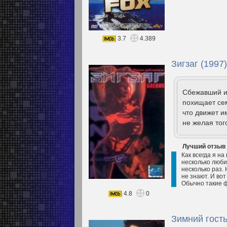
3.7
4.389
Зигзаг (1997)
Сбежавший и
похищает се
что движет и
не желая того
Лучший отзыв
Как всегда я на
несколько люби
несколько раз.
не знают. И вот
Обычно такие ф
4.8
0
Зимний гость