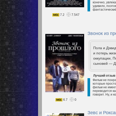
конечно, увлек
удивило, поэтом
фантастический
7.2
7.547
Звонок из пр
Пола и Дэви
и потерь жиз
оккупации, П
сыновей — Д
Лучший отзыв
Фильм не понра
которые просто
фильм не имеет
переводится ка
говорит. Ну, и 
6.7
0
Зевс и Рокса