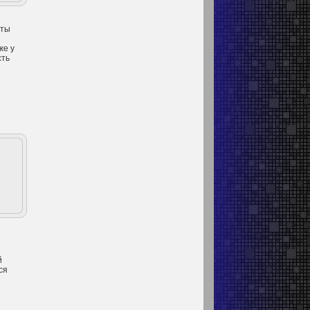
нты
же у
сть
й
ся