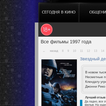
Все фильмы 1997 года
←
назад
8
9
10
11
12
13
14
Звездный де
В новом тыся
Несметные по
Клендату угр
Джонни Рико 
Лучший отзыв
Да ладно, все э
фильм. На задн