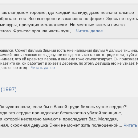
шотландском городке, где каждый на виду, даже незначительные
бретают вес. Все выверено и закончено по форме. Здесь нет сует
 мишуры, присущих мегаполисам. Но местные жители ничего
 этого. Фрэнсис прошла часть пути,...
Читать далее
авился. Сюжет фильма Зимний гость мне напомнил фильм А дальше тишина.
имний гость, главная цель девушки не сделать так как хотят родители, а уйти
онимает, что ей нравится парень и она ему тоже симпатизирует. Он приезжает
знает кто он, он работает и живет в деревне, по этому девушка его не узнает. 
 что он ее отец...
Читать далее
(1997)
бя чувствовали, если бы в Вашей груди билось чужое сердце?!
огда это сердце принадлежит безжалостно убитой женщине,
я которой неотвязно мучают и преследуют Вас. Молодая,
ная, скромная девушка Энни не может жить полноценной...
Читать