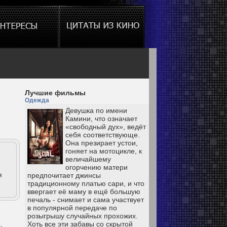
Лучшие фильмы
Одежда
Девушка по имени
Камини, что означает
«свободный дух», ведёт
себя соответствующе.
Она презирает устои,
гоняет на мотоцикле, к
величайшему
огорчению матери
я
предпочитает джинсы
традиционному платью сари, и что
ввергает её маму в ещё большую
печаль - снимает и сама участвует
в популярной передаче по
розыгрышу случайных прохожих.
Хоть все эти забавы со скрытой
,