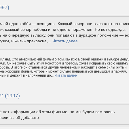
997)
телей одно хобби — женщины. Каждый вечер они выезжают на поис
», каждый вечер победы и ни одного поражения. Но вот однажды,
 на очередную вылазку, они попадают в дурацкое положение — ес
ужки, и жизнь прекрасна,...
Читать далее
илэнд. Это американский фильм о том, как из-за своей ошибки в выборе деву
мби. Он не хочет быть этим монстром и поэтому хочет исправить свою ошибку
юбовь. В итоге он становится другим человеком и находит в себе силы жить и
ень хороший фильм, который может сильно понравиться девушкам и парням.
ый и держит в напряжении до...
Читать далее
г (1997)
щё нет информации об этом фильме, но мы будем вам очень
если вы её добавите.