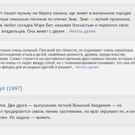
т пишет музыку на берегу океана, где живет в маленьком городке
лым смешным пёсиком по кличке Зевс. Зевс — жуткий проказник,
 не любит соседка Мэри Бет, называя блохастым и перенося свою
 владельцев. Она живет с двумя...
Читать далее
ельно очень сильный. При всей его лёгкости, он поднимает очень серьёзные
оотношения отцов и детей, семейные ценности, дружба, предательство,
ение. Сюжет строится на противопоставлении двух главных героев, которые 
не очень-то ладят между собой, но с течением времени понимают, что они об
 фигуры для их родных (детей) и решают...
Читать далее
ух (1997)
ок. Два друга — выпускники летной Военной Академии — из
л продираются сквозь линию противника, но враг окружает их, и он
лен. Их задача — выжить.