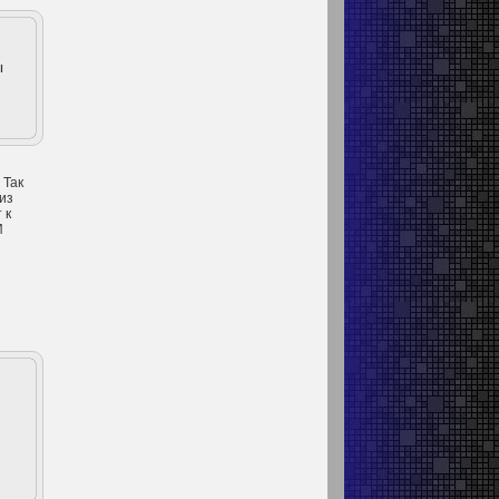
ы
 Так
 из
 к
И