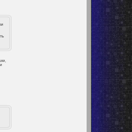
ки
ть
шки,
 и