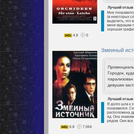
Лучший отзыв
Мне понравился
(в некоторых сл
выделить, что в
меня мурашки п
хорошая графика
4.8
0
Змеиный ист
Провинциальн
Городок, куд
парализован 
девушек заст
Лучший отзыв
Я долго шла к 
понравился. Сюж
расположена др
яд. Она знаком
рядом. Они все 
6.8
7.064