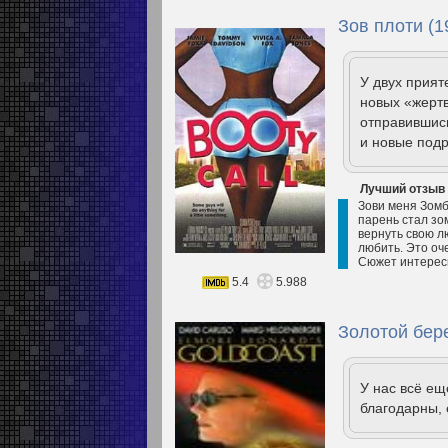
Зов плоти (1
У двух прия
новых «жертв
отправившись
и новые подр
Лучший отзыв
Зови меня Зомб
парень стал зо
вернуть свою л
любить. Это оч
Сюжет интересн
5.4
5.988
Золотой бере
У нас всё е
благодарны, 