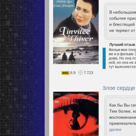
В небольшом 
события прио
и блестящей
не теряют от
Лучший отзыв
Фильм мне понр
же и в фильме З
дома. Но она п
ней, но она не 
тут выясняется,
6.9
7.723
Злое сердце 
Как бы Вы се
Тем более, к
воспоминани
привлекатель
далее