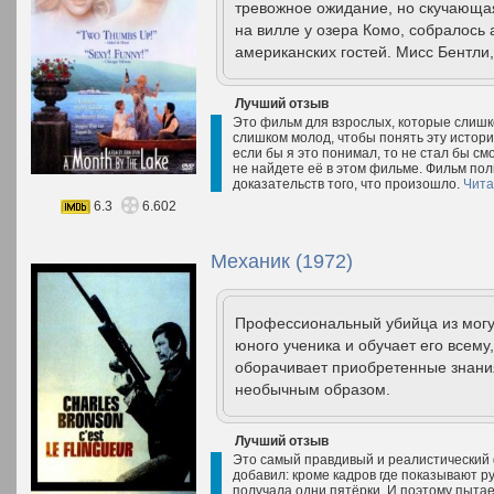
тревожное ожидание, но скучающая
на вилле у озера Комо, собралось
американских гостей. Мисс Бентли,
Лучший отзыв
Это фильм для взрослых, которые слишк
слишком молод, чтобы понять эту истори
если бы я это понимал, то не стал бы см
не найдете её в этом фильме. Фильм пол
доказательств того, что произошло.
Чита
6.3
6.602
Механик (1972)
Профессиональный убийца из могу
юного ученика и обучает его всему,
оборачивает приобретенные знани
необычным образом.
Лучший отзыв
Это самый правдивый и реалистический 
добавил: кроме кадров где показывают рук
получала одни пятёрки. И поэтому пытае