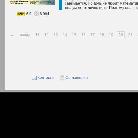
занимается. Но дочь не любит математику
она умеет отлично петь. Поэтому она пос
6.9
6.994
←
назад
11
12
13
14
15
16
17
18
19
20
21
Контакты
Соглашение