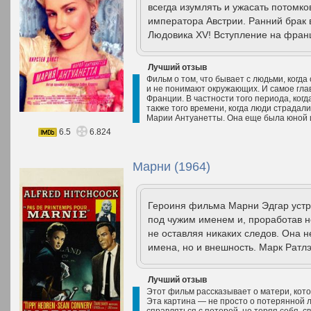
всегда изумлять и ужасать потомко
императора Австрии. Ранний брак в 
Людовика XV! Вступление на францу
Лучший отзыв
Фильм о том, что бывает с людьми, когда
и не понимают окружающих. И самое глав
Франции. В частности того периода, ког
также того времени, когда люди страдал
Марии Антуанетты. Она еще была юной и
6.5
6.824
Марни (1964)
Героиня фильма Марни Эдгар устр
под чужим именем и, проработав н
не оставляя никаких следов. Она н
имена, но и внешность. Марк Ратлэ
Лучший отзыв
Этот фильм рассказывает о матери, котор
Эта картина — не просто о потерянной л