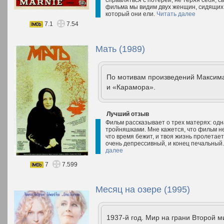
справляться с потерей, не теряя себя, с
фильма мы видим двух женщин, сидящих н
который они ели.
Читать далее
7.1
7.54
Мать (1989)
По мотивам произведений Максима
и «Карамора».
Лучший отзыв
Фильм рассказывает о трех матерях: одна
тройняшками. Мне кажется, что фильм не 
что время бежит, и твоя жизнь пролетает
очень депрессивный, и конец печальный. 
далее
7
7.599
Месяц на озере (1995)
1937-й год. Мир на грани Второй м