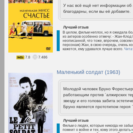
У нас всё ещё нет информации об
благодарны, если вы её добавите.
Лучший отзыв
В целом, фильм неплох, но я ожидала бо
из актеров особенно отмечу: - Жан-Клод
неописанной, что тоже, впрочем, совсем
персонаж) Жан, в свою очередь, очень х
кажется, ему удавался лучше всего.
Чита
7.8
7.486
Маленький солдат (1963)
Молодой человек Бруно Форестьер,
работающим против `алжирских тер
звезду и его голова забита эстет
Бруно является прототипом героя 
Лучший отзыв
Фильм о людях, которые никогда не забы
помнит о войне и тех, кому этого делать 