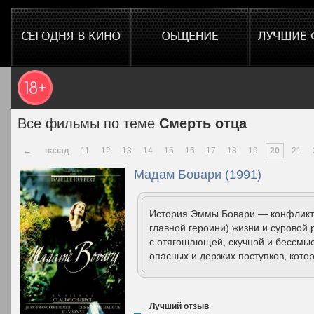
Все фильмы по теме
Смерть отца
←
назад
11
12
13
14
15
16
17
18
19
20
21
Мадам Бовари (1991)
История Эммы Бовари — конфликт 
главной героини) жизни и суровой 
с отягощающей, скучной и бессмыс
опасных и дерзких поступков, кото
Лучший отзыв