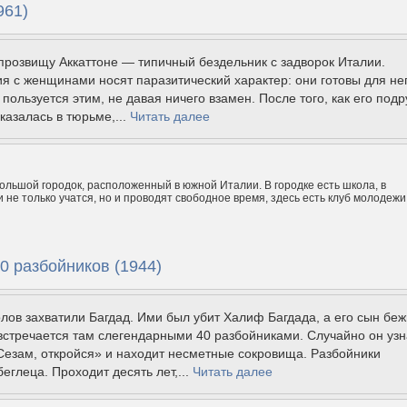
961)
прозвищу Аккаттоне — типичный бездельник с задворок Италии.
я с женщинами носят паразитический характер: они готовы для не
 пользуется этим, не давая ничего взамен. После того, как его подр
азалась в тюрьме,...
Читать далее
большой городок, расположенный в южной Италии. В городке есть школа, в
 не только учатся, но и проводят свободное время, здесь есть клуб молодежи
0 разбойников (1944)
лов захватили Багдад. Ими был убит Халиф Багдада, а его сын беж
встречается там слегендарными 40 разбойниками. Случайно он узн
Сезам, откройся» и находит несметные сокровища. Разбойники
еглеца. Проходит десять лет,...
Читать далее