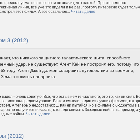
го предсказуема, но это совсем не значит, что плохой. Просто немного
ективная линия, все уже это видели и не раз, поэтому интересно будет тольк
смотрел этот фильм. А все остальное...
Читать далее
м 3 (2012)
знает, что никакого защитного галактического щита, способного
земный удар, не существует. Агент Кей не построил его, потому что
969 году. Агент Джей должен совершить путешествие во времени,
 Землю и жизнь напарника.
 видел - очень советую. Все, что есть в нем гениального, это то, как он снят. В
 возможном среднем уровне. В этом смысле - один из лучших фильмов, кото
отрел. А теперь о недостатках: 1. Как ни пытайся, но в фильме с бюджетом в 
аров не получится показать, как надо снимать Звездные войны, например, а 
ездные войны.
Читать далее
ры (2012)