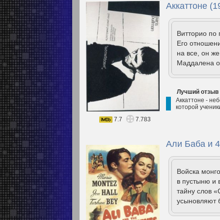
Аккаттоне (1
Витторио по 
Его отношени
на все, он же
Маддалена ок
Лучший отзыв
Аккаттоне - не
которой ученики
7.7
7.783
Али Баба и 4
Войска монго
в пустыню и 
тайну слов «
усыновляют б