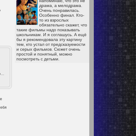
напоминаю, что это не
драма, а мелодрама.
Очень понравилась.
о
Особенно финал. Кто-
то из взрослых
обязательно скажет, что
такие фильмы надо показывать
школьникам. И я соглашусь. А ещё
бы я рекомендовала эту картину
тем, кто устал от предсказуемости
и серых фильмов. Сюжет очень
простой и понятный, можно
посмотреть с детьми.
..
ое
тебя