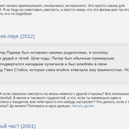
нет ничего оригинального, необычного, интересного. Это просто сказка для
 Я не буду ее советовать смотреть, а просто скажу, что это фильм для тех кт
ть что-то подобное.
ек-паук (2012)
тер Паркер был оставлен своими родителями, и поэтому
я дядей и тётей. Шли годы, Питер был обычным примерным
подвергался нападкам хулиганов и был влюблён в свою
у Гвен Стэйси, которая сама втайне отвечала ему взаимностью. Но.
 А если серьёзно смотреть на жизнь немного с другой стороны? Все гениальн
пробуй. В жизни и так много трудностей, а что, если ты окажешься один в
плену у бандитов, или тебя просто кто-нибудь застрелит? Что делать, если у 
она? Да ничего! Поплакать и идти дальше.
Читать далее
рый час? (2001)