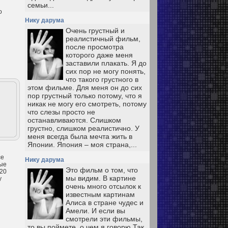
семьи...
о
Нику дарума
Очень грустный и
реалистичный фильм,
после просмотра
которого даже меня
заставили плакать. Я до
сих пор не могу понять,
что такого грустного в
этом фильме. Для меня он до сих
пор грустный только потому, что я
никак не могу его смотреть, потому
что слезы просто не
останавливаются. Слишком
грустно, слишком реалистично. У
меня всегда была мечта жить в
Японии. Япония – моя страна,...
се
Нику дарума
рые
Это фильм о том, что
120
мы видим. В картине
у
очень много отсылок к
известным картинам
Алиса в стране чудес и
Амели. И если вы
смотрели эти фильмы,
то вы поймете, о чем я говорю Так