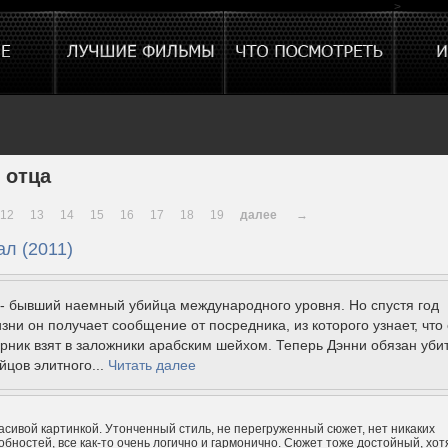
>
 отца
12
13
14
15
16
17
18
19
далее
→
л (2011)
- бывший наемный убийца международного уровня. Но спустя год
зни он получает сообщение от посредника, из которого узнает, что 
ник взят в заложники арабским шейхом. Теперь Дэнни обязан уби
йцов элитного...
Читать далее
расивой картинкой. Утонченный стиль, не перегруженный сюжет, нет никаких
бностей, все как-то очень логично и гармонично. Сюжет тоже достойный, хот