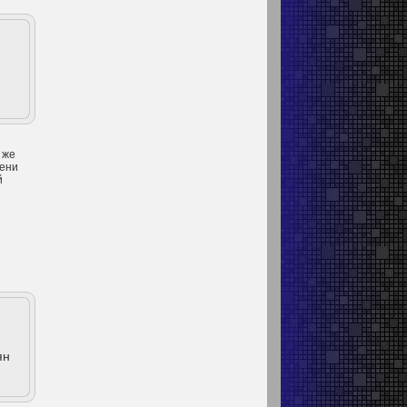
 же
мени
й
ян