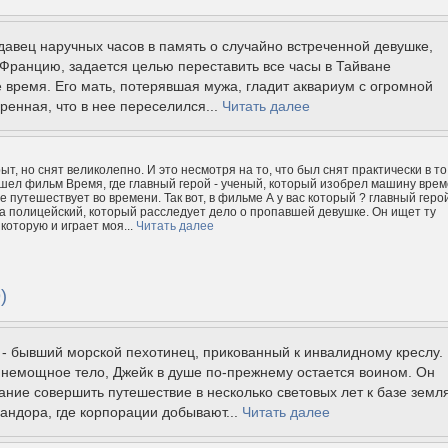
авец наручных часов в память о случайно встреченной девушке,
Францию, задается целью переставить все часы в Тайване
 время. Его мать, потерявшая мужа, гладит аквариум с огромной
ренная, что в нее переселился...
Читать далее
т, но снят великолепно. И это несмотря на то, что был снят практически в то
ышел фильм Время, где главный герой - ученый, который изобрел машину вре
е путешествует во времени. Так вот, в фильме А у вас который ? главный геро
 а полицейский, который расследует дело о пропавшей девушке. Он ищет ту
которую и играет моя...
Читать далее
)
- бывший морской пехотинец, прикованный к инвалидному креслу.
 немощное тело, Джейк в душе по-прежнему остается воином. Он
ание совершить путешествие в несколько световых лет к базе земл
андора, где корпорации добывают...
Читать далее