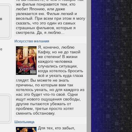
же фильм понравится тем, кто
любит Японию, или даже
увлекается ею. Фильм легкий и
веселый. При всем при этом я могу
в
сказать, что это один из самых
страшных фильмов, которые я
смотрела. Да, я люблю...
Искусство желания
Я, конечно, люблю
не
Кафку, но не до такой
же степени! В жизни
каждого человека
случались ситуации,
когда хотелось бросить
всё и уехать куда глаза
глядят. Вы можете не знать
причины, по которым вам так
хотелось уехать, но для каждого из
нас это будет что-то своё. Одни
ищут нового ощущения свободы,
другие пытаются убежать от
проблем, третьи просто хотят
сменить обстановку.
Школьница
Для тех, кто забыл,