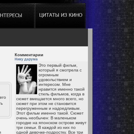
Комментарии
Нику дарума
Это первый фильм,
который я смотрела с
огромным
удовольствием и
интересом. Мне
нравится именно такой
стиль фильмов, когда в
его
сюжет вмещается много всего, но
ть
сюжет при этом не становится
перегруженным и надоедливым.
Этот фильм именно такой. Сюжет
очень необычен: В маленьком
городке на японском острове живут
три семьи. В каждой из них по
одной девочке-подростку. Все три
я