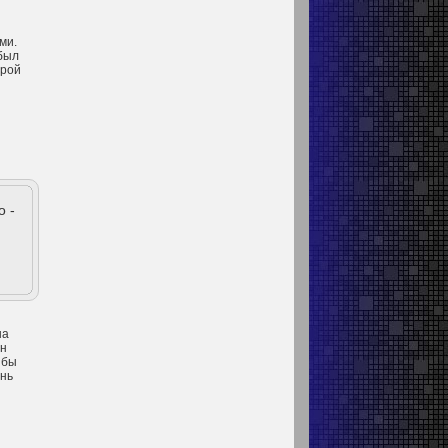
ми.
 был
орой
о -
на
он
 бы
ень