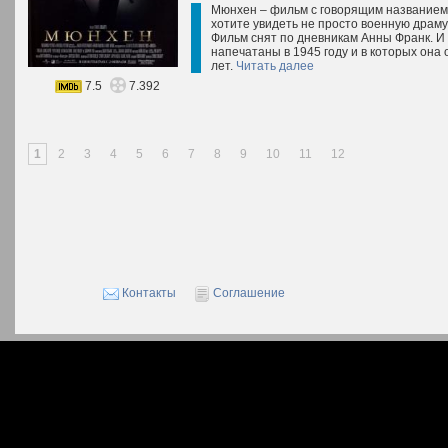
Мюнхен – фильм с говорящим названием. К
хотите увидеть не просто военную драму
Фильм снят по дневникам Анны Франк. И 
напечатаны в 1945 году и в которых она 
лет.
Читать далее
7.5
7.392
1
2
3
4
5
6
7
8
9
10
11
12
Контакты
Соглашение