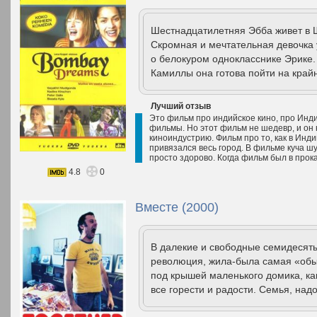
Шестнадцатилетняя Эбба живет в 
Скромная и мечтательная девочка 
о белокуром однокласснике Эрике.
Камиллы она готова пойти на край
Лучший отзыв
Это фильм про индийское кино, про Инд
фильмы. Но этот фильм не шедевр, и о
киноиндустрию. Фильм про то, как в Инди
привязался весь город. В фильме куча ш
просто здорово. Когда фильм был в прокат
4.8
0
Вместе (2000)
В далекие и свободные семидесяты
революция, жила-была самая «обы
под крышей маленького домика, ка
все горести и радости. Семья, надо