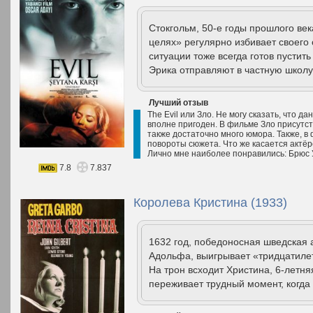
Стокгольм, 50-е годы прошлого век
целях» регулярно избивает своего
ситуации тоже всегда готов пустить
Эрика отправляют в частную школу-
Лучший отзыв
The Evil или Зло. Не могу сказать, что 
вполне пригоден. В фильме Зло присутс
также достаточно много юмора. Также, 
повороты сюжета. Что же касается актёрс
Лично мне наиболее понравились: Брюс У
7.8
7.837
Королева Кристина (1933)
1632 год, победоносная шведская 
Адольфа, выигрывает «тридцатилет
На трон всходит Христина, 6-летня
переживает трудный момент, когда