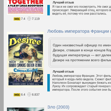
Лучший отзыв
Я так и не смог его посмотреть. Не смог 
происходит. Умирающий отец, которого в
видеть её, потому что они расстались.
7.4
7.119
Любовь императора Франции 
Один неизвестный офицер по имен
Дезире, ставшая в конце концов К
будущая императрица — вот далек
Дезире на протяжении всего фильм
Лучший отзыв
Любовь императора Франции. Этот филь
который я когда-либо видела. Сюжет фил
Наполеон Бонапарт вынужден бежать из 
Луизу. Их сопровождает старый генерал
императора. После этого события они б
6.4
6.837
Зло (2003)