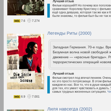
Лучший отзыв
Фильм хороший!!! Но почему все поголов
сравнивает Королеву Кристину с фильмом
ещё одна девушка, которая так же как и 
были знакомы, то фильм был бы не так 
7.6
7.274
Легенды Риты (2000)
Западная Германия. 70-е годы. Вр
Безумная волна новой свободной ж
движение — «красные бригады». Ри
террористических операций новояв
Лучший отзыв
Фильм смотрел под впечатлением. Очень 
но это просто потрясающе. В этом фильм
каждом из нас. Все то, что в душе кажд
для тех, кто умеет чувствовать и думать.
самых трудных жизненных ситуациях.
Чи
6.9
7.001
Лиля навсегда (2002)