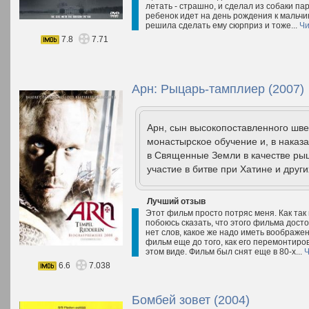
летать - страшно, и сделал из собаки п
ребенок идет на день рождения к мальчик
решила сделать ему сюрприз и тоже...
Чи
7.8
7.71
Арн: Рыцарь-тамплиер (2007)
Арн, сын высокопоставленного шве
монастырское обучение и, в наказ
в Священные Земли в качестве ры
участие в битве при Хатине и други
Лучший отзыв
Этот фильм просто потряс меня. Как так
побоюсь сказать, что этого фильма дост
нет слов, какое же надо иметь воображен
фильм еще до того, как его перемонтиров
этом виде. Фильм был снят еще в 80-х...
Ч
6.6
7.038
Бомбей зовет (2004)