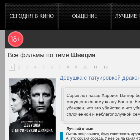
Все фильмы по теме
Швеция
1
2
3
4
5
6
7
8
9
10
11
12
Девушка с татуировкой дракон
Сорок лет назад Харриет Вангер 
могущественному клану Вангер. Ее 
убежден, что это убийство и что у
сплоченной и неблагополучной сем
Лучший отзыв
Очень понравился, буду советовать друзь
А, это собака соседа. У неё была какая-