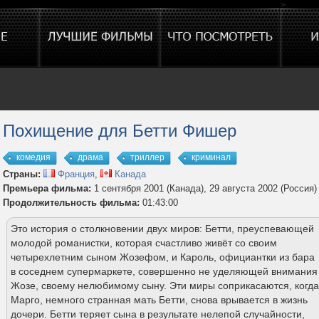
>
Похищение для Бетти Фишер
комедия
драма
триллер
криминал
Страны:
Франция
,
Канада
Премьера фильма:
1 сентября 2001 (Канада), 29 августа 2002 (Россия)
Продолжительность фильма:
01:43:00
Это история о столкновении двух миров: Бетти, преуспевающей
молодой романистки, которая счастливо живёт со своим
четырехлетним сыном Жозефом, и Кароль, официантки из бара
в соседнем супермаркете, совершенно не уделяющей внимания
Жозе, своему нелюбимому сыну. Эти миры соприкасаются, когда
Марго, немного странная мать Бетти, снова врывается в жизнь
дочери. Бетти теряет сына в результате нелепой случайности,