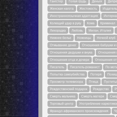
Гангстер
Голая грудь
Деньги
Депре
Женская нагота
Жестокость
Издатель
Иностранноязычная адаптация
Интерна
Колющий удар в руку
Кома
Криминал
Лихорадка
Любовь
Милан, Италия
Нижнее белье
Ножницы
Ночной клуб
Отмывание денег
Отношения бабушки и 
Отношения дедушки и внука
Отношения 
Отношения отца и дочери
Отношения от
Писатель
Писатель-романист
По мот
Попытка самоубийства
Потеря
Похищ
Просмотр телевизора
Птица
Пуститьс
Рождественский подарок
Рождество
Р
Смерть мальчика
Смерть матери
Сме
Торговый центр
Употребление наркотико
Француз африканского происхождения
Ч