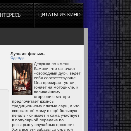
Лучшие фильмы
Одежда
Девушка по имени
Камини, что означает
«свободный дух», ведёт
себя соответствующе.
Она презирает устои,
гоняет на мотоцикле, к
величайшему
огорчению матери
предпочитает джинсы
традиционному платью сари, и что
ввергает её маму в ещё большую
печаль - снимает и сама участвует
в популярной передаче по
розыгрышу случайных прохожих.
Хоть все эти забавы со скрытой