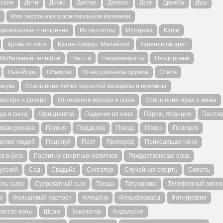
ссия
Дети
Диско
Доктор
Допрос
Друг
Дружба
Душ
Имя персонажа в оригинальном названии
циональные отношения
Интертитры
Истерика
Кафе
Кровь из носа
Куала-Лумпур, Малайзия
Курение сигарет
Мобильный телефон
Нагота
Недвижимость
Нездоровье
Нью-Йорк
Обморок
Огнестрельное оружие
Отель
внука
Отношения более взрослой женщины и мужчины
матери и дочери
Отношения матери и сына
Отношения мужа и жены
ца и сына
Официантка
Падение из окна
Париж, Франция
Паспор
ивам романа
Погоня
Подделка
Поезд
Поиск
Полиция
ение людей
Поцелуй
Поэт
Пригород
Приходящая няня
я в бега
Распитие спиртных напитков
Рождественская елка
усский
Сад
Свадьба
Сингапур
Случайная смерть
Смерть
рть сына
Суррогатный сын
Танцы
Татуировка
Телефонный звоно
в
Фальшивый паспорт
Флешбэк
Флэшфорвард
Фотография
увство вины
Шрам
Эскалатор
Андалусия