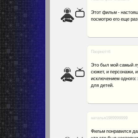
Этот фильм - настоящ
посмотрю его еще раз
Паорноттб
Это был мой самый лу
сюжет, и персонажи, и
исключением одного: 
для детей.
наталья1989999999
Фильм понравился даж
что это был настоящи