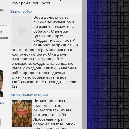
камерой и приносят...
ая
Выгул собак
Вера должна быть
окружена мужчинами,
но живет почему-то с
собакой. С ней же
ен
гуляет по парку,
иллер
обедает и засыпает. А
ведь уже за тридцать, и
поиск героя ее романа вошел в
критическую фазу. Она даже
заполнила анкету на сайте
знакомств, сходила на свидание,
была у колдуна. Так бы, наверное,
всё и продолжалось: друзья
отличные, собака есть, а вот
любовь как-то не приходит – если
бы...
Аморальные истории
Четыре новеллы
аэр
фильма — как
бы экспонаты музея
эротических забав.
Любовные игры
современных юношей
и девушек, затем