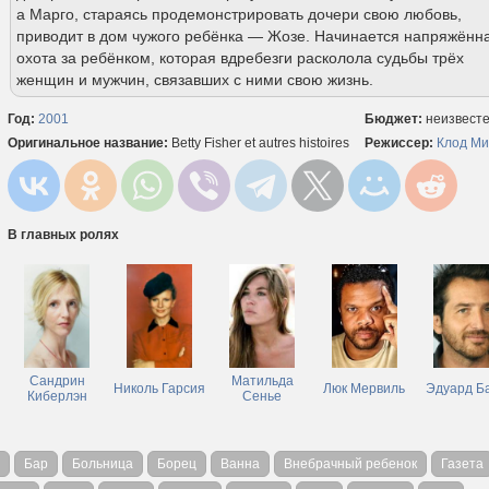
а Марго, стараясь продемонстрировать дочери свою любовь,
приводит в дом чужого ребёнка — Жозе. Начинается напряжённ
охота за ребёнком, которая вдребезги расколола судьбы трёх
женщин и мужчин, связавших с ними свою жизнь.
Год:
2001
Бюджет:
неизвест
Оригинальное название:
Betty Fisher et autres histoires
Режиссер:
Клод М
В главных ролях
Сандрин
Матильда
Николь Гарсия
Люк Мервиль
Эдуард Б
Киберлэн
Сенье
Бар
Больница
Борец
Ванна
Внебрачный ребенок
Газета