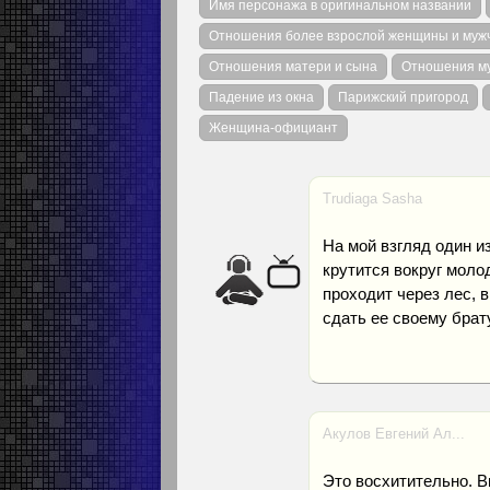
Имя персонажа в оригинальном названии
Отношения более взрослой женщины и муж
Отношения матери и сына
Отношения м
Падение из окна
Парижский пригород
Женщина-официант
Trudiaga Sasha
На мой взгляд один 
крутится вокруг моло
проходит через лес, 
сдать ее своему брат
Акулов Евгений Ал...
Это восхитительно. В