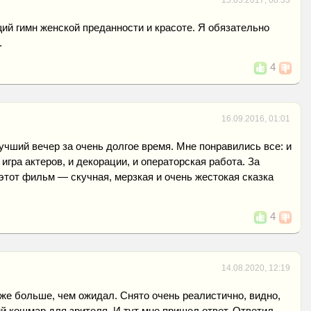
15.03.2017, 08:33
ий гимн женской преданности и красоте. Я обязательно
.
4
16.09.2016, 01:01
чший вечер за очень долгое время. Мне понравились все: и
 игра актеров, и декорации, и операторская работа. За
этот фильм — скучная, мерзкая и очень жестокая сказка
4
14.08.2020, 12:19
е больше, чем ожидал. Снято очень реалистично, видно,
й кошмар для зрителя. И тут мне пришел ответ. Ответил