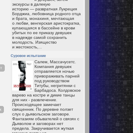
экскурсы в далекую
историю — развратная Лукреция
Борджиа, любовница родного отца
и брата, монахиня, мечтающая
о любви, венгерская аристократка,
купающаяся в бассейне в крови
убитых по ее приказу девушек
в надежде самой сохранить
молодость. Изящество
и жестокость,...
Суровое испытание
Салем, Массачусетс.
Компания девушек
т
отправляется ночью
привораживать парней
под руководством
Титубы, негритянки с
Барбадоса. Колдовское
варево на костре и дикие танцы
для них - развлечение.
Происходящее замечает
священник. По деревне ползет
к
слух о дьявольском заговоре.
Фантазиям обывателей о связях с
Дьяволом и заговорах нет
предела. Закручивается жуткая