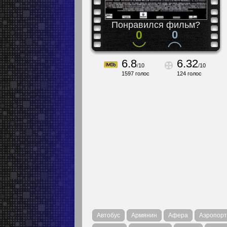
Понравился фильм?
0
0
6.8
6.32
/
10
/
10
1597
голос
124
голос
Автобус
Армянин
Афера
Аэропорт