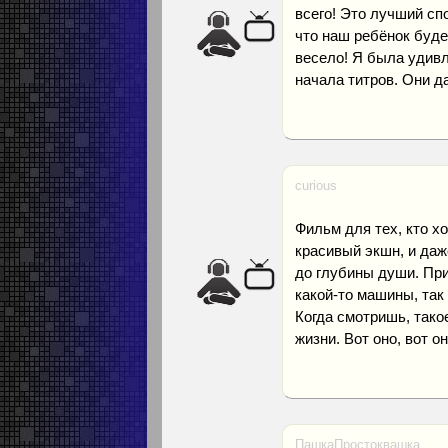
всего! Это лучший сп
что наш ребёнок буде
весело! Я была удивл
начала титров. Они д
curious
Фильм для тех, кто х
красивый экшн, и даж
до глубины души. При
какой-то машины, так 
Когда смотришь, такое
жизни. Вот оно, вот он
ПашкаПростоквашка