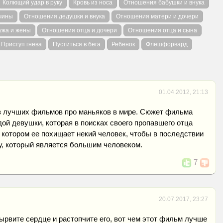
Колющий удар в руку
Кровь из носа
Отношения бабушки и внука
чины
Отношения дедушки и внука
Отношения матери и дочери
ужа и жены
Отношения отца и дочери
Отношения отца и сына
Приступ гнева
Пуститься в бега
Ребенок
Флешфорвард
01.04.2012, 21:13
из лучших фильмов про маньяков в мире. Сюжет фильма
дой девушки, которая в поисках своего пропавшего отца
в котором ее похищает некий человек, чтобы в последствии
у, который является большим человеком.
7
20.07.2017, 23:27
ырвите сердце и растопчите его, вот чем этот фильм лучше