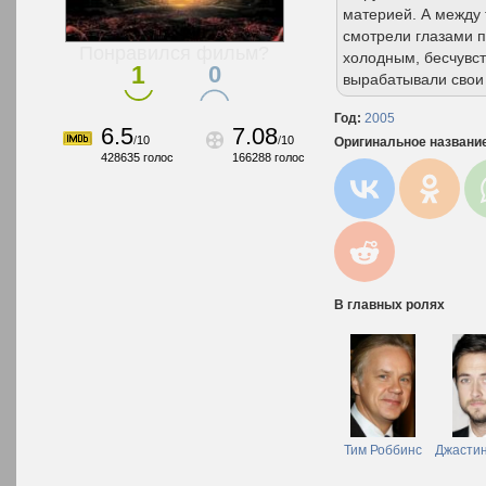
материей. А между 
смотрели глазами п
Понравился фильм?
холодным, бесчувст
1
0
вырабатывали свои
Год:
2005
6.5
7.08
/
10
/
10
Оригинальное названи
428635
голос
166288
голос
В главных ролях
Тим Роббинс
Джастин