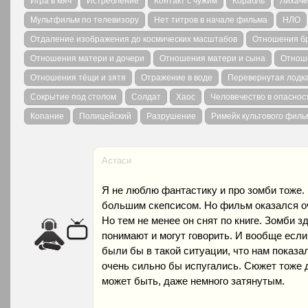
Игра в мяч
Истребление
Контакт с чужим
Корабль
Лихаче
Мультфильм по телевизору
Нет титров в начале фильма
НЛО
Отдаление изображения до космических масштабов
Отношения бр
Отношения матери и дочери
Отношения матери и сына
Отноше
Отношения тёщи и зятя
Отражение в воде
Перевернутая лодк
Сокрытие под столом
Солдат
Хаос
Человечество в опаснос
Копание
Полицейский
Разрушение
Римейк культового филь
Астаси
Я не люблю фантастику и про зомби тоже.
большим скепсисом. Но фильм оказался о
Но тем не менее он снят по книге. Зомби з
понимают и могут говорить. И вообще если
были бы в такой ситуации, что нам показал
очень сильно бы испугались. Сюжет тоже 
может быть, даже немного затянутым.