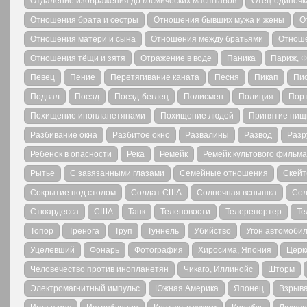
Отдаление изображения до космических масштабов
Отец-одиночк
Отношения брата и сестры
Отношения бывших мужа и жены
О
Отношения матери и сына
Отношения между братьями
Отноше
Отношения тёщи и зятя
Отражение в воде
Паника
Париж, 
Певец
Пение
Перетягивание каната
Песня
Пикап
Пи
Подвал
Поезд
Поезд-беглец
Полисмен
Полиция
Порт
Похищение инопланетянами
Похищение людей
Принятие пищ
Разбивание окна
Разбитое окно
Развалины
Развод
Разр
Ребенок в опасности
Река
Ремейк
Ремейк культового фильма
Рытье
С завязанными глазами
Семейные отношения
Скейт
Сокрытие под столом
Солдат США
Солнечная вспышка
Сол
Стюардесса
США
Танк
Теленовости
Телерепортер
Те
Топор
Тренога
Труп
Туннель
Убийство
Угон автомоби
Уцелевший
Фонарь
Фотография
Хиросима, Япония
Церк
Человечество против инопланетян
Чикаго, Иллинойс
Шторм
Электромагнитный импульс
Южная Америка
Японец
Взрыв