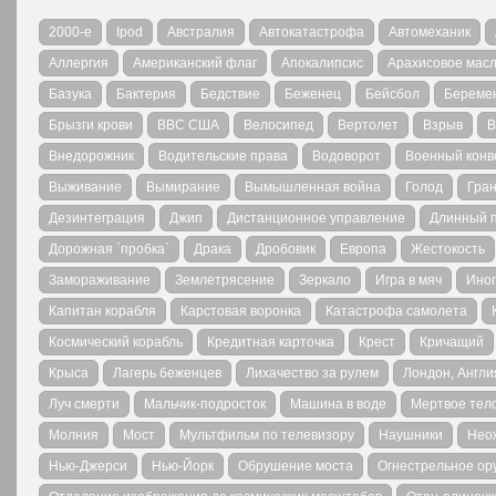
2000-е
Ipod
Австралия
Автокатастрофа
Автомеханик
Аллергия
Американский флаг
Апокалипсис
Арахисовое мас
Базука
Бактерия
Бедствие
Беженец
Бейсбол
Береме
Брызги крови
ВВС США
Велосипед
Вертолет
Взрыв
В
Внедорожник
Водительские права
Водоворот
Военный конв
Выживание
Вымирание
Вымышленная война
Голод
Гра
Дезинтеграция
Джип
Дистанционное управление
Длинный 
Дорожная `пробка`
Драка
Дробовик
Европа
Жестокость
Замораживание
Землетрясение
Зеркало
Игра в мяч
Ино
Капитан корабля
Карстовая воронка
Катастрофа самолета
Космический корабль
Кредитная карточка
Крест
Кричащий
Крыса
Лагерь беженцев
Лихачество за рулем
Лондон, Англи
Луч смерти
Мальчик-подросток
Машина в воде
Мертвое тел
Молния
Мост
Мультфильм по телевизору
Наушники
Нео
Нью-Джерси
Нью-Йорк
Обрушение моста
Огнестрельное ор