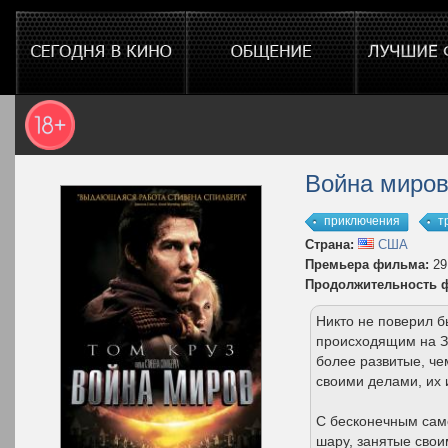
Война миро
приключения
т
Страна:
США
Премьера фильма:
29
Продолжительность 
Никто не поверил бы
происходящим на З
более развитые, че
своими делами, их 
С бесконечным сам
шару, занятые свои