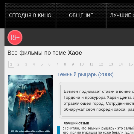
Все фильмы по теме
Хаос
1
2
3
4
5
6
7
8
9
10
11
12
13
14
15
Темный рыцарь (2008)
Бэтмен поднимает ставки в войне
Гордона и прокурора Харви Дента 
отравляющей город. Сотрудничест
обнаружат себя посреди хаоса, раз
Лучший отзыв
Я считаю, что Темный рыцарь - это самы
его, прямо мурашки по коже бегали. Если