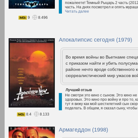
пожалеете! Темный Рыцарь 2 часть (2012)
часть. На днях посмотрел и опять мурашк
Читать далее
9
8.496
Апокалипсис сегодня (1979)
Во время войны во Вьетнаме спеца
с приказом найти и убить полусум
районе нечто вроде собственного 
сюрреалистический мир ужасов во
Лучший отзыв
Не смотри это кино с сыном. Это кино не
здоровых. Это кино про войну и про то, к
тут я вижу как мой шестилетний сын скорб
поделать. В общем, я сказал сыну, чтобы
8.4
8.133
Армагеддон (1998)