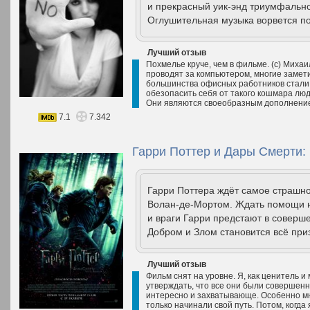
и прекрасный уик-энд триумфально
Оглушительная музыка ворвется под
Лучший отзыв
Похмелье круче, чем в фильме. (с) Миха
проводят за компьютером, многие замети
большинства офисных работников стали 
обезопасить себя от такого кошмара лю
Они являются своеобразным дополнение
7.1
7.342
Гарри Поттер и Дары Смерти: Ч
Гарри Поттера ждёт самое страшно
Волан-де-Мортом. Ждать помощи не
и враги Гарри предстают в соверш
Добром и Злом становится всё пр
Лучший отзыв
Фильм снят на уровне. Я, как ценитель и
утверждать, что все они были совершенн
интересно и захватывающе. Особенно мн
только начинали свой путь. Потом, когда