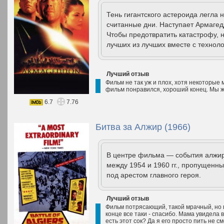
Тень гигантского астероида легла 
считанные дни. Наступает Армагед
Чтобы предотвратить катастрофу,
лучших из лучших вместе с техноло
Лучший отзыв
Фильм не так уж и плох, хотя некоторые
фильм понравился, хороший конец. Мы ж
6.7
7.76
Битва за Алжир (1966)
В центре фильма — события алжир
между 1954 и 1960 гг., пропущенн
под арестом главного героя.
Лучший отзыв
Фильм потрясающий, такой мрачный, но вс
конце все таки - спасибо. Мама увидела в
есть этот сок? Да я его просто пить не см