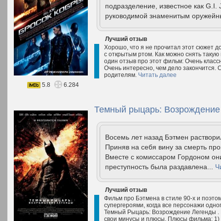
подразделение, известное как G.I.
руководимой знаменитым оружейн
Лучший отзыв
Хорошо, что я не прочитал этот сюжет 
с открытым ртом. Как можно снять такую
один отзыв про этот фильм: Очень клас
Очень интересно, чем дело закончится.
родителям.
Читать далее
5.8
6.284
Темный рыцарь: Возрождение 
Восемь лет назад Бэтмен растворил
Приняв на себя вину за смерть про
Вместе с комиссаром Гордоном они
преступность была раздавлена...
Ч
Лучший отзыв
Фильм про Бэтмена в стиле 90-х и поэто
супергероями, когда все персонажи одно
Темный Рыцарь: Возрождение Легенды . В
свои минусы и плюсы. Плюсы фильма: 1)