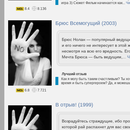
игра 3) Сюжет Фильм начинается как...
Чи
8.4
8.136
Брюс Всемогущий (2003)
Брюс Нолан — популярный ведущи
и его ничего не интересует в этой 
несмотря на всю его вредность. Ег
Мечта Брюса — быть ведущим,...
Ч
Лучший отзыв
Как я могу быть таким счастливым? Ты хоч
время и быть супергероем? Да, и можешь
6.8
7.721
В отрыв! (1999)
Возрадуйтесь страждущие, ибо про
которой рай распахнет для вас сво